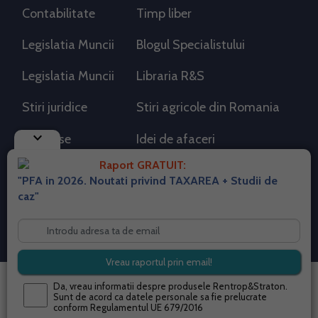
Contabilitate
Timp liber
Legislatia Muncii
Blogul Specialistului
Legislatia Muncii
Libraria R&S
Stiri juridice
Stiri agricole din Romania
keyboard_arrow_down
AdSense
Idei de afaceri
Raport GRATUIT:
"PFA in 2026. Noutati privind TAXAREA + Studii de
RSS Flux RSS 2.0
caz"
Sitemap XML
Despre cookies
Parterneri PortalPFA
Termeni si conditii
Contact
© 2026 portalpfa.ro. Toate drepturile rezervate.
Da, vreau informatii despre produsele Rentrop&Straton.
Sunt de acord ca datele personale sa fie prelucrate
conform
Regulamentul UE 679/2016