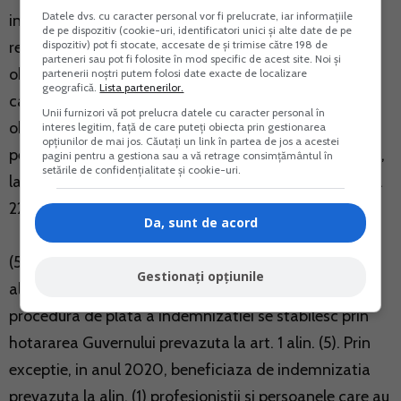
Datele dvs. cu caracter personal vor fi prelucrate, iar informațiile
individuale de munca in baza Legii nr. 1/2005,
de pe dispozitiv (cookie-uri, identificatori unici și alte date de pe
dispozitiv) pot fi stocate, accesate de și trimise către 198 de
republicata, cu modificarile ulterioare, ale caror
parteneri sau pot fi folosite în mod specific de acest site. Noi și
obligatii fiscale se declara, se retin si se platesc de
partenerii noștri putem folosi date exacte de localizare
geografică.
Lista partenerilor.
catre societatea cooperativa, prin declaratia privind
Unii furnizori vă pot prelucra datele cu caracter personal în
obligatiile de plata a contributiilor sociale, impozitului
interes legitim, față de care puteți obiecta prin gestionarea
opțiunilor de mai jos. Căutați un link în partea de jos a acestei
pe venit si evidenta nominala a persoanelor asigurate,
pagini pentru a gestiona sau a vă retrage consimțământul în
setările de confidențialitate și cookie-uri.
la termenele prevazute la art. 147 alin. (1) din Legea nr.
227/2015, cu modificarile si completarile ulterioare
Da, sunt de acord
(5) Durata efectiva de aplicare a masurii prevazute la
Gestionați opțiunile
alin. (1), categoriile de profesionisti, precum si
procedura de plata a indemnizatiei se stabilesc prin
hotararea Guvernului prevazuta la art. 1 alin. (5). Prin
exceptie, in anul 2020, beneficiaza de indemnizatia
prevazuta la alin. (1) profesionistii si persoanele care au