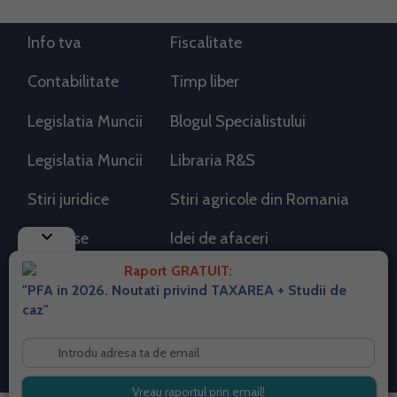
Info tva
Fiscalitate
Contabilitate
Timp liber
Legislatia Muncii
Blogul Specialistului
Legislatia Muncii
Libraria R&S
Stiri juridice
Stiri agricole din Romania
keyboard_arrow_down
AdSense
Idei de afaceri
Raport GRATUIT:
"PFA in 2026. Noutati privind TAXAREA + Studii de
RSS Flux RSS 2.0
caz"
Sitemap XML
Despre cookies
Parterneri PortalPFA
Termeni si conditii
Contact