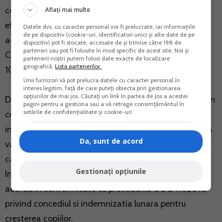
contributiei de asigurari sociale de sanatate se
Aflați mai multe
efectueaza recalcularea corespunzator celor 3 luni de
Datele dvs. cu caracter personal vor fi prelucrate, iar informațiile
de pe dispozitiv (cookie-uri, identificatori unici și alte date de pe
activitate (art. 174 alin. (10) si (13) din Codul fiscal).
dispozitiv) pot fi stocate, accesate de și trimise către 198 de
parteneri sau pot fi folosite în mod specific de acest site. Noi și
CASS datirata pentru 2018 va fi 570 lei (5.700 lei x
partenerii noștri putem folosi date exacte de localizare
geografică.
Lista partenerilor.
10%).
Unii furnizori vă pot prelucra datele cu caracter personal în
interes legitim, față de care puteți obiecta prin gestionarea
opțiunilor de mai jos. Căutați un link în partea de jos a acestei
De asemenea doresc va va intreb daca am venituri din
pagini pentru a gestiona sau a vă retrage consimțământul în
setările de confidențialitate și cookie-uri.
cedarea folosintei bunurilor pot sa primesc
indemnizatia de crestere a copilului pana la implinirea
Da, sunt de acord
varstei de 2 ani si care este articolul din Codul fiscal
care prevede acest lucru.
Gestionați opțiunile
Indemnizatia lunara pentru cresterea copiilor se
acorda in conformitate cu prevederile OUG 111/2010
privind concediul si indemnizatia lunara pentru
cresterea copiilor.