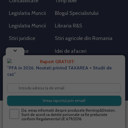
Contabilitate
Timp liber
Legislatia Muncii
Blogul Specialistului
Legislatia Muncii
Libraria R&S
Stiri juridice
Stiri agricole din Romania
keyboard_arrow_down
AdSense
Idei de afaceri
Raport GRATUIT:
"PFA in 2026. Noutati privind TAXAREA + Studii de
RSS Flux RSS 2.0
caz"
Sitemap XML
Despre cookies
Parterneri PortalPFA
Termeni si conditii
Contact
© 2026 portalpfa.ro. Toate drepturile rezervate.
Da, vreau informatii despre produsele Rentrop&Straton.
Sunt de acord ca datele personale sa fie prelucrate
conform
Regulamentul UE 679/2016