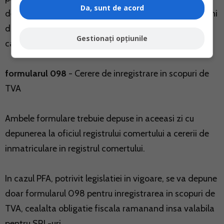
Da, sunt de acord
desfasura activitati economice care implica operatiuni
din sfera TVA prin care contribuabilii sunt evaluati de
Gestionați opțiunile
catre organele fiscale
formularul 098
- Cerere de inregistrare in scopuri de
TVA
Ambele formulare trebuie depuse in aceeasi zi cu
depunerea la oficiul registrului comertului a cererii de
inmatriculare in registrul comertului.
In cazul PFA, potrivit legislatiei in vigoare, se va depune
doar formularul 098 pentru inregistrarea in scopuri de
TVA, cealalta obligatie fiscala ramanand insa valabila
pentru SRL-uri.