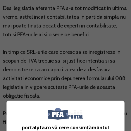
Desi legislatia aferenta PFA s-a tot modificat in ultima
vreme, astfel incat contabilitatea in partida simpla nu
mai poate tinuta decat de experti in contabilitate,
totusi PFA-urile ai si o serie de beneficii.
In timp ce SRL-urile care doresc sa se inregistreze in
scopuri de TVA trebuie sa isi justifice intentia si sa
demonstreze ca au capacitatea de a desfasura
activitati economice prin depunerea formularului 088,
legislatia in vigoare scuteste PFA-urile de aceasta
obligatie fiscala.
Printre etapele de inregistrare in scopuri de TVA pentru
firme se numara si depunerea formularelor fiscale:
portalpfa.ro vă cere consimțământul