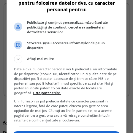
pentru folosirea datelor dvs. cu caracter
personal pentru:
Publicitate și conținut personalizat, măsurători ale
publicității și de conținut, cercetarea audienței și
dezvoltarea serviciilor
Stocarea și/sau accesarea informațiilor de pe un
dispozitiv
Aflați mai multe
Propriul meu plan de
Cartea Verde a impozitului
Datele dvs. cu caracter personal vor fi prelucrate, iar informațiile
de pe dispozitiv (cookie-uri, identificatori unici și alte date de pe
afaceri
pe profit
dispozitiv) pot fi stocate, accesate de și trimise către 198 de
parteneri sau pot fi folosite în mod specific de acest site. Noi și
Vreau acest produs →
Vreau acest produs →
partenerii noștri putem folosi date exacte de localizare
geografică.
Lista partenerilor.
Unii furnizori vă pot prelucra datele cu caracter personal în
interes legitim, față de care puteți obiecta prin gestionarea
opțiunilor de mai jos. Căutați un link în partea de jos a acestei
pagini pentru a gestiona sau a vă retrage consimțământul în
setările de confidențialitate și cookie-uri.
formularul 088
- Declaratie pe propria raspundere
pentru evaluarea intentiei si a capacitatii de a