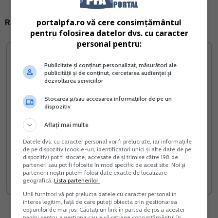
portalpfa.ro vă cere consimțământul
Raspunsul expertilor Rentrop&Straton:
pentru folosirea datelor dvs. cu caracter
personal pentru:
Publicitate și conținut personalizat, măsurători ale
publicității și de conținut, cercetarea audienței și
dezvoltarea serviciilor
Stocarea și/sau accesarea informațiilor de pe un
dispozitiv
Aflați mai multe
Datele dvs. cu caracter personal vor fi prelucrate, iar informațiile
de pe dispozitiv (cookie-uri, identificatori unici și alte date de pe
Cartea Verde a impozitului
Cultura castravetelui anti-
dispozitiv) pot fi stocate, accesate de și trimise către 198 de
pe profit
diabet
parteneri sau pot fi folosite în mod specific de acest site. Noi și
partenerii noștri putem folosi date exacte de localizare
Vreau acest produs →
Vreau acest produs →
geografică.
Lista partenerilor.
Unii furnizori vă pot prelucra datele cu caracter personal în
interes legitim, față de care puteți obiecta prin gestionarea
opțiunilor de mai jos. Căutați un link în partea de jos a acestei
pagini pentru a gestiona sau a vă retrage consimțământul în