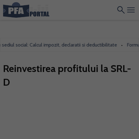
diul social: Calcul impozit, declaratii si deductibilitate
Formula
•
Reinvestirea profitului la SRL-
D