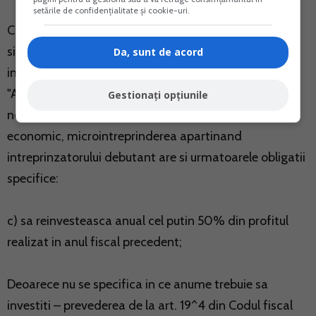
setările de confidențialitate și cookie-uri.
Conform OUG nr. 6 /2011 privind stimularea infiintarii
si dezvoltarii microintreprinderilor de catre
Da, sunt de acord
intreprinzatorii debutanti in afaceri actualizata:
"Art. 4 - In afara obligatiilor stabilite prin actele
Gestionați opțiunile
normative in vigoare, aplicabile oricarui operator
economic, microintreprinderea apartinand
intreprinzatorului debutant are si urmatoarele obligatii
specifice:
c) sa reinvesteasca anual cel putin 50% din profitul
realizat in anul fiscal precedent;
Deoarece nu se specifica in ce anume trebuie sa
investiti – prevederea de la art. 19^4 din Codul fiscal