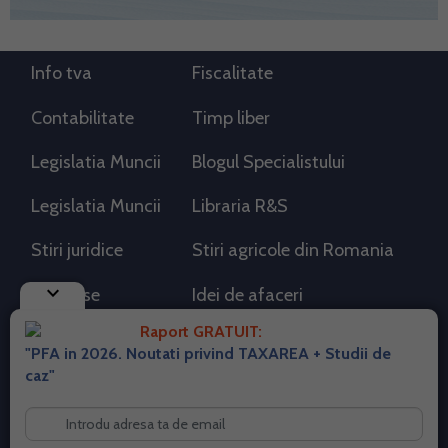
Info tva
Fiscalitate
Contabilitate
Timp liber
Legislatia Muncii
Blogul Specialistului
Legislatia Muncii
Libraria R&S
Stiri juridice
Stiri agricole din Romania
keyboard_arrow_down
AdSense
Idei de afaceri
Raport GRATUIT:
"PFA in 2026. Noutati privind TAXAREA + Studii de
RSS Flux RSS 2.0
caz"
Sitemap XML
Despre cookies
Parterneri PortalPFA