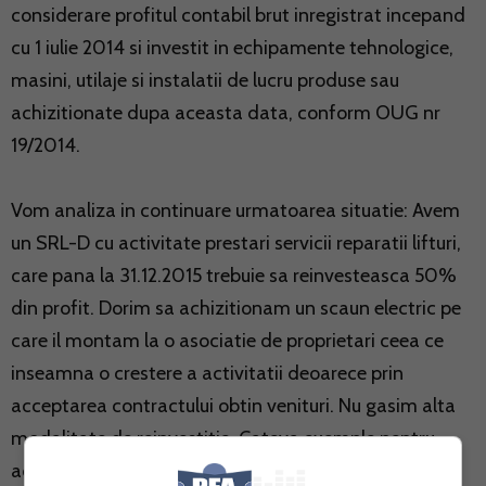
considerare profitul contabil brut inregistrat incepand
cu 1 iulie 2014 si investit in echipamente tehnologice,
masini, utilaje si instalatii de lucru produse sau
achizitionate dupa aceasta data, conform OUG nr
19/2014.
Vom analiza in continuare urmatoarea situatie: Avem
un SRL-D cu activitate prestari servicii reparatii lifturi,
care pana la 31.12.2015 trebuie sa reinvesteasca 50%
din profit. Dorim sa achizitionam un scaun electric pe
care il montam la o asociatie de proprietari ceea ce
inseamna o crestere a activitatii deoarece prin
acceptarea contractului obtin venituri. Nu gasim alta
modalitate de reinvestitie. Cateva exemple pentru
acest tip de activitate?