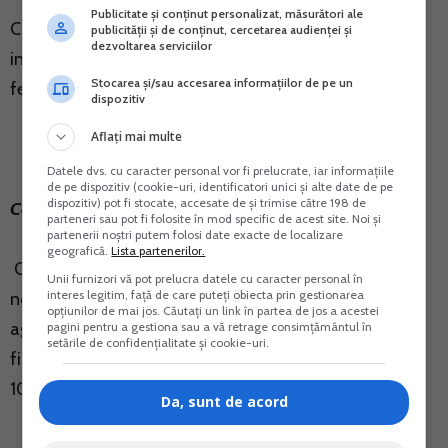
Publicitate și conținut personalizat, măsurători ale
Contul de TVA poate fi executat silit de orice creditor,
publicității și de conținut, cercetarea audienței și
dezvoltarea serviciilor
indiferent de natura creantei, pana la data de 1
Stocarea și/sau accesarea informațiilor de pe un
februarie 2020.
dispozitiv
Aflați mai multe
Datele dvs. cu caracter personal vor fi prelucrate, iar informațiile
de pe dispozitiv (cookie-uri, identificatori unici și alte date de pe
dispozitiv) pot fi stocate, accesate de și trimise către 198 de
Care este baza legala?
parteneri sau pot fi folosite în mod specific de acest site. Noi și
partenerii noștri putem folosi date exacte de localizare
geografică.
Lista partenerilor.
OUG nr. 78/2019 privind modificarea unor acte
Unii furnizori vă pot prelucra datele cu caracter personal în
interes legitim, față de care puteți obiecta prin gestionarea
normative si stabilirea unor masuri in domeniul
opțiunilor de mai jos. Căutați un link în partea de jos a acestei
agriculturii, precum si pentru aprobarea unor masuri
pagini pentru a gestiona sau a vă retrage consimțământul în
setările de confidențialitate și cookie-uri.
fiscal-bugetare publicata in Monitorul Oficial nr.
1031/23.12.2019.
Da, sunt de acord