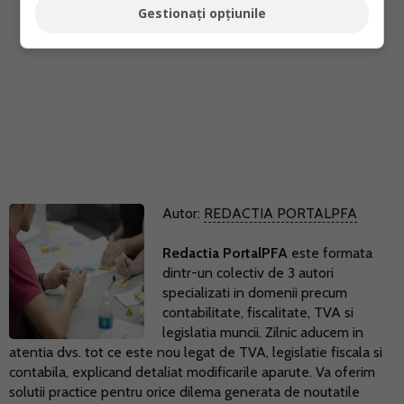
Gestionați opțiunile
Autor:
REDACTIA PORTALPFA
Redactia PortalPFA
este formata
dintr-un colectiv de 3 autori
specializati in domenii precum
contabilitate, fiscalitate, TVA si
legislatia muncii. Zilnic aducem in
atentia dvs. tot ce este nou legat de TVA, legislatie fiscala si
contabila, explicand detaliat modificarile aparute. Va oferim
solutii practice pentru orice dilema generata de noutatile