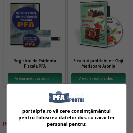
Registrul de Evidenta
3 culturi profitabile - Goji
Fiscala PFA
Merisoare Aronia
Vreau acest produs →
Vreau acest produs →
portalpfa.ro vă cere consimțământul
pentru folosirea datelor dvs. cu caracter
IMPORTANT!
personal pentru: