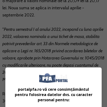
o majorare a valorii nominale de la 20,09 lei la 20,17
lei. Noua suma se aplica in intervalul aprilie -
septembrie 2022.
"
Pentru semestrul I al anului 2022, incepand cu luna aprilie
2022, valoarea nominala a unui tichet de masa, stabilita
potrivit prevederilor art. 33 din Normele metodologice de
aplicare a Legii nr. 165/2018 privind acordarea biletelor de
valoare, aprobate prin Hotararea Guvernului nr. 1045/2018
cu modificarile ulterioare, nu poate depasi cuantumul de
20,17 lei
.", se precizeaza intr-un proiect al ministerului
Muncii.
portalpfa.ro vă cere consimțământul
Referitor la tichetele de cresa, acestea vor creste cu
pentru folosirea datelor dvs. cu caracter
personal pentru:
30 de lei, adica de la 490 de lei la 520 de lei.