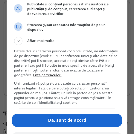
Publicitate și conținut personalizat, măsurători ale
publicității și de conținut, cercetarea audienței și
dezvoltarea serviciilor
Stocarea și/sau accesarea informațiilor de pe un
dispozitiv
Aflați mai multe
Datele dvs. cu caracter personal vor fi prelucrate, iar informațiile
de pe dispozitiv (cookie-uri, identificatori unici și alte date de pe
dispozitiv) pot fi stocate, accesate de și trimise către 198 de
parteneri sau pot fi folosite în mod specific de acest site. Noi și
Registrul de Evidenta
Afacere la cheie cu flori in
partenerii noștri putem folosi date exacte de localizare
Fiscala PFA
ghiveci
geografică.
Lista partenerilor.
Unii furnizori vă pot prelucra datele cu caracter personal în
Vreau acest produs →
Vreau acest produs →
interes legitim, față de care puteți obiecta prin gestionarea
opțiunilor de mai jos. Căutați un link în partea de jos a acestei
pagini pentru a gestiona sau a vă retrage consimțământul în
setările de confidențialitate și cookie-uri.
"Pentru semestrul I al anului 2022, incepand cu luna
Da, sunt de acord
aprilie 2022, valoarea sumei lunare care se acorda sub
forma de tichete de cresa, stabilita potrivit