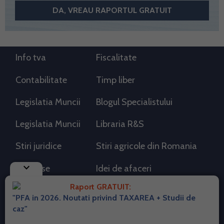
Info tva
Fiscalitate
Contabilitate
Timp liber
Legislatia Muncii
Blogul Specialistului
Legislatia Muncii
Libraria R&S
Stiri juridice
Stiri agricole din Romania
keyboard_arrow_down
AdSense
Idei de afaceri
Raport GRATUIT:
"PFA in 2026. Noutati privind TAXAREA + Studii de
RSS Flux RSS 2.0
caz"
Sitemap XML