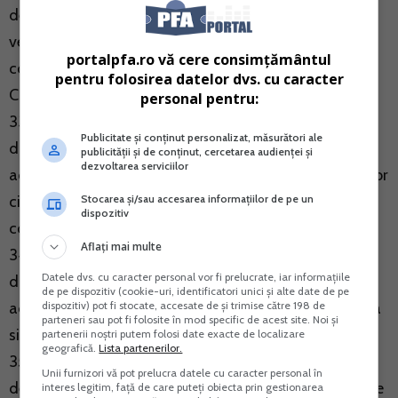
de sanatate datorata de persoanele care realizeaza
venituri din activitati desfasurate in baza
portalpfa.ro vă cere consimțământul
contractelor/conventiilor civile incheiate potrivit
pentru folosirea datelor dvs. cu caracter
Codului civil, precum si a contractelor de agent
personal pentru:
33. (452)- Contributia individuala de asigurari sociale
Publicitate și conținut personalizat, măsurători ale
datorata de persoanele care realizeaza venituri din
publicității și de conținut, cercetarea audienței și
dezvoltarea serviciilor
activitati desfasurate in baza contractelor/conventiilor
Stocarea și/sau accesarea informațiilor de pe un
civile incheiate potrivit Codului civil, precum si a
dispozitiv
contractelor de agent
Aflați mai multe
34. (453)- Contributia individuala de asigurari sociale
Datele dvs. cu caracter personal vor fi prelucrate, iar informațiile
datorata de persoanele care realizeaza venituri din
de pe dispozitiv (cookie-uri, identificatori unici și alte date de pe
dispozitiv) pot fi stocate, accesate de și trimise către 198 de
activitatea de expertiza contabila si tehnica, judiciara
parteneri sau pot fi folosite în mod specific de acest site. Noi și
si extrajudiciara
partenerii noștri putem folosi date exacte de localizare
geografică.
Lista partenerilor.
35. (463)- Contributia individuala de asigurari sociale
Unii furnizori vă pot prelucra datele cu caracter personal în
de sanatate care realizeaza venituri din activitatea de
interes legitim, față de care puteți obiecta prin gestionarea