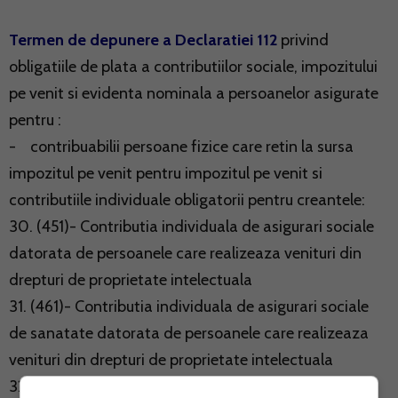
Termen de depunere a Declaratiei 112
privind
obligatiile de plata a contributiilor sociale, impozitului
pe venit si evidenta nominala a persoanelor asigurate
pentru :
- contribuabilii persoane fizice care retin la sursa
impozitul pe venit pentru impozitul pe venit si
contributiile individuale obligatorii pentru creantele:
30. (451)- Contributia individuala de asigurari sociale
datorata de persoanele care realizeaza venituri din
drepturi de proprietate intelectuala
31. (461)- Contributia individuala de asigurari sociale
de sanatate datorata de persoanele care realizeaza
venituri din drepturi de proprietate intelectuala
32. (462)- Contributia individuala de asigurari sociale