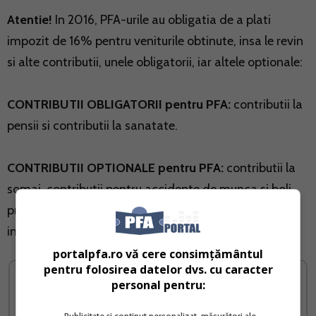
Atentie!
In 2016, PFA-urile au obligatia de a plati
impozit de 16% pentru veniturile obtinute, insa le revin
si alte contributii, unele obligatorii, iar altele optionale:
CONTRIBUTII OBLIGATORII pentru PFA:
contributii la
pensii si contributii la sanatate.
CONTRIBUTII OPTIONALE pentru PFA:
contributii la
somaj, contributii pentru accidente de munca si boli
profesionale, contributii pentru concedii si
indemnizatii.
portalpfa.ro vă cere consimțământul
pentru folosirea datelor dvs. cu caracter
personal pentru:
Publicitate și conținut personalizat, măsurători ale