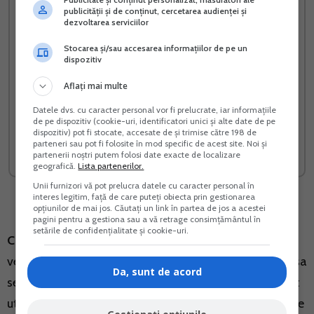
publicității și de conținut, cercetarea audienței și
dezvoltarea serviciilor
Stocarea și/sau accesarea informațiilor de pe un
dispozitiv
Aflați mai multe
RIDE-SHARING implicatii
Propriul meu plan de
Datele dvs. cu caracter personal vor fi prelucrate, iar informațiile
fiscale si evidenta
afaceri
de pe dispozitiv (cookie-uri, identificatori unici și alte date de pe
contabila pentru PFA si SRL
dispozitiv) pot fi stocate, accesate de și trimise către 198 de
parteneri sau pot fi folosite în mod specific de acest site. Noi și
Vreau acest produs →
Vreau acest produs →
partenerii noștri putem folosi date exacte de localizare
geografică.
Lista partenerilor.
Unii furnizori vă pot prelucra datele cu caracter personal în
interes legitim, față de care puteți obiecta prin gestionarea
opțiunilor de mai jos. Căutați un link în partea de jos a acestei
pagini pentru a gestiona sau a vă retrage consimțământul în
setările de confidențialitate și cookie-uri.
CONTRIBUTII LA PENSII PFA 2015:
26,3% (se aplica
venitului declarat, venitul pentru care PFA-ul doreste sa
Da, sunt de acord
se asigure, minim 35% din castigul salarial mediu brut
utilizat la fundamentarea bugetului asigurarilor sociale