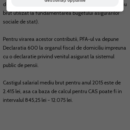
Gestionați opțiunile
de stat, maxim echivalentul a 5xcastigul salarial mediu
brut utilizat la fundamentarea bugetului asigurarilor
sociale de stat).
Pentru virarea acestor contributii, PFA-ul va depune
Declaratia 600 la organul fiscal de domiciliu impreuna
cu o declaratie privind venitul asigurat la sistemul
public de pensii.
Castigul salarial mediu brut pentru anul 2015 este de
2.415 lei, asa ca baza de calcul pentru CAS poate fi in
intervalul 845,25 lei - 12.075 lei.