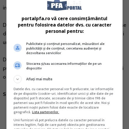
imputernicitul acestuia.
portalpfa.ro vă cere consimțământul
pentru folosirea datelor dvs. cu caracter
Declaratia privind veniturile realizate din strainatate se
personal pentru:
depune anual pana la data de 25 mai, inclusiv, a anului
urmator celui de realizare a venitului.
Publicitate și conținut personalizat, măsurători ale
publicității și de conținut, cercetarea audienței și
dezvoltarea serviciilor
Daca observati erori in declaratia depusa anterior,
Stocarea și/sau accesarea informațiilor de pe un
puteti depune o noua declaratie. In caz contrar, riscati
dispozitiv
o amenda cuprinsa intre 50-500 de lei.
Aflați mai multe
Datele dvs. cu caracter personal vor fi prelucrate, iar informațiile
Sursa:
Portal Contabilitate
de pe dispozitiv (cookie-uri, identificatori unici și alte date de pe
dispozitiv) pot fi stocate, accesate de și trimise către 198 de
parteneri sau pot fi folosite în mod specific de acest site. Noi și
partenerii noștri putem folosi date exacte de localizare
geografică.
Lista partenerilor.
Unii furnizori vă pot prelucra datele cu caracter personal în
interes legitim, față de care puteți obiecta prin gestionarea