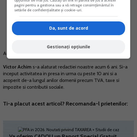
opțiunilor de mai jos. Căutați un link în partea de jos a acestei
pagini pentru a gestiona sau a vă retrage consimțământul în
setările de confidențialitate și cookie-uri.
Da, sunt de acord
Gestionați opțiunile
Autor:
VICTOR ACHIM
Victor Achim
s-a alaturat redactiei noastre acum 6 ani. Si-a
inceput activitatea in presa in urma cu peste 10 ani si a
acoperit de-a lungul anilor domenii precum TVA, taxe si
impozite si contributii sociale.
Ti-a placut acest articol? Recomanda-l prietenilor:
Va oferim CADOU un Raport Special Gratuit