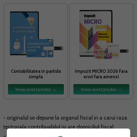
Contabilitatea in partida
Impozit MICRO 2026 Fara
simpla
erori fara amenzi
Vreau acest produs →
Vreau acest produs →
- originalul se depune la organul fiscal in a carui raza
teritoriala contribuabilul isi are domiciliul fiscal;
- copia se pastreaza de catre contribuabil sau de