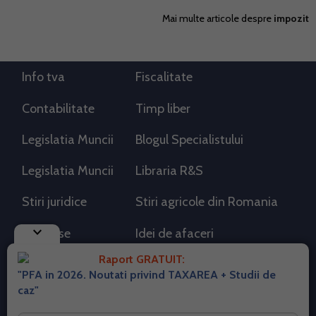
Mai multe articole despre
impozit
Info tva
Fiscalitate
Contabilitate
Timp liber
Legislatia Muncii
Blogul Specialistului
Legislatia Muncii
Libraria R&S
Stiri juridice
Stiri agricole din Romania
keyboard_arrow_down
AdSense
Idei de afaceri
Raport GRATUIT:
"PFA in 2026. Noutati privind TAXAREA + Studii de
RSS Flux RSS 2.0
caz"
Sitemap XML