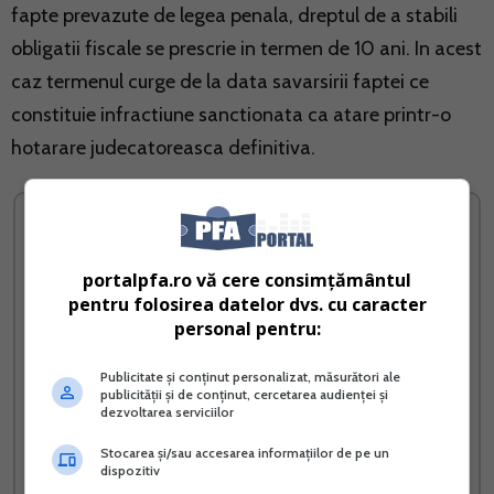
fapte prevazute de legea penala, dreptul de a stabili
obligatii fiscale se prescrie in termen de 10 ani. In acest
caz termenul curge de la data savarsirii faptei ce
constituie infractiune sanctionata ca atare printr-o
hotarare judecatoreasca definitiva.
portalpfa.ro vă cere consimțământul
pentru folosirea datelor dvs. cu caracter
personal pentru:
Publicitate și conținut personalizat, măsurători ale
publicității și de conținut, cercetarea audienței și
dezvoltarea serviciilor
Cartea Verde a impozitului
RIDE-SHARING implicatii
Stocarea și/sau accesarea informațiilor de pe un
pe profit
fiscale si evidenta
dispozitiv
contabila pentru PFA si SRL