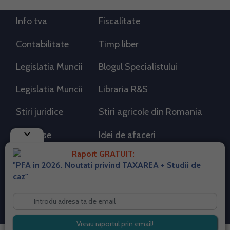
Info tva
Fiscalitate
Contabilitate
Timp liber
Legislatia Muncii
Blogul Specialistului
Legislatia Muncii
Libraria R&S
Stiri juridice
Stiri agricole din Romania
keyboard_arrow_down
AdSense
Idei de afaceri
Raport GRATUIT:
"PFA in 2026. Noutati privind TAXAREA + Studii de
RSS Flux RSS 2.0
caz"
Sitemap XML
Despre cookies
Parterneri PortalPFA
Termeni si conditii
Contact