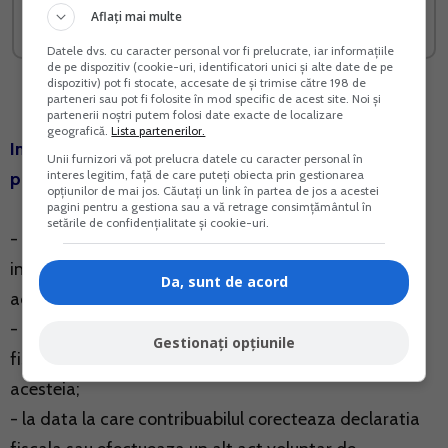
Aflați mai multe
Vreau acest produs →
Vreau acest produs →
Datele dvs. cu caracter personal vor fi prelucrate, iar informațiile
de pe dispozitiv (cookie-uri, identificatori unici și alte date de pe
dispozitiv) pot fi stocate, accesate de și trimise către 198 de
parteneri sau pot fi folosite în mod specific de acest site. Noi și
partenerii noștri putem folosi date exacte de localizare
geografică.
Lista partenerilor.
In ce situatii poate fi intrerup termenul de
Unii furnizori vă pot prelucra datele cu caracter personal în
interes legitim, față de care puteți obiecta prin gestionarea
prescriptie:
opțiunilor de mai jos. Căutați un link în partea de jos a acestei
pagini pentru a gestiona sau a vă retrage consimțământul în
setările de confidențialitate și cookie-uri.
- in cazurile si in conditiile stabilite de lege pentru
intreruperea termenului de prescriptie a dreptului la
Da, sunt de acord
actiune;
- la data depunerii de catre contribuabil a declaratiei
Gestionați opțiunile
fiscale dupa expirarea termenului legal de depunere a
acesteia;
- la data la care contribuabilul corecteaza declaratia