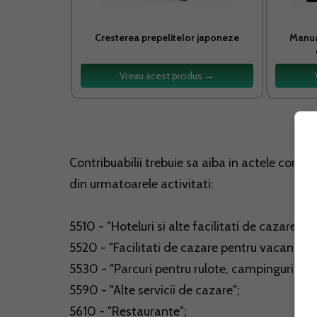
Cresterea prepelitelor japoneze
Manual
Vreau acest produs →
Contribuabilii trebuie sa aiba in actele consti
din urmatoarele activitati:
5510 - "Hoteluri si alte facilitati de cazare sim
5520 - "Facilitati de cazare pentru vacante s
5530 - "Parcuri pentru rulote, campinguri si t
5590 - "Alte servicii de cazare";
5610 - "Restaurante";