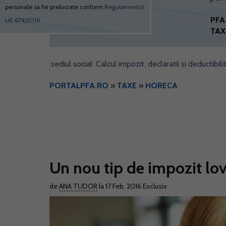
personale sa fie prelucrate conform
Regulamentul
PFA 
UE 679/2016
TAX
entru sediul social: Calcul impozit, declaratii si deductibilitate
•
PORTALPFA.RO
»
TAXE
»
HORECA
Un nou tip de impozit lo
de
ANA TUDOR
la 17 Feb. 2016
Exclusiv