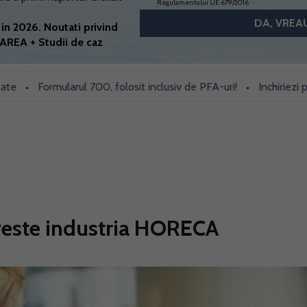
Regulamentului UE 679/2016
in 2026. Noutati privind
AREA + Studii de caz
Formularul 700, folosit inclusiv de PFA-uri!
Inchiriezi prin Boo
•
veste industria HORECA