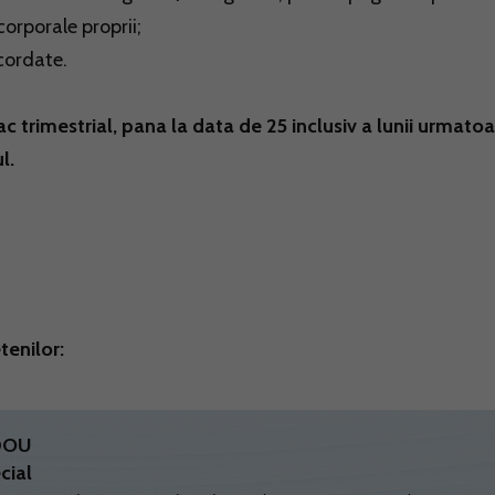
corporale proprii;
acordate.
ac trimestrial, pana la data de 25 inclusiv a lunii urmato
l.
tenilor:
ADOU
cial