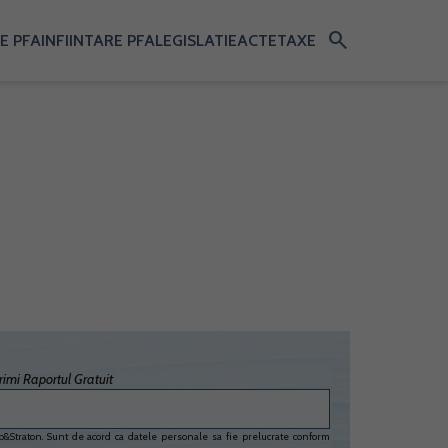
search
E PFA
INFIINTARE PFA
LEGISLATIE
ACTE
TAXE
imi Raportul Gratuit
&Straton. Sunt de acord ca datele personale sa fie prelucrate conform