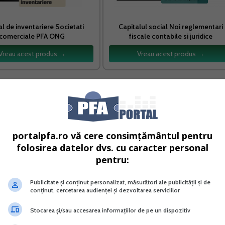
 de inventariere Societati
Capitalul social Noi reglementari
comerciale PFA ONG
fiscale contabile si juridice
Vreau acest produs →
Vreau acest produs →
tutive, inscrisa drept activitate principala sau secundara, 
portalpfa.ro vă cere consimțământul pentru
folosirea datelor dvs. cu caracter personal
pentru:
ilare";
i perioade de scurta durata";
Publicitate și conținut personalizat, măsurători ale publicității și de
abere";
conținut, cercetarea audienței și dezvoltarea serviciilor
Stocarea și/sau accesarea informațiilor de pe un dispozitiv