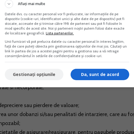
Aflați mai multe
entru evenimente";
Datele dvs. cu caracter personal vor fi prelucrate, iar informațiile de pe
dispozitiv (cookie-uri, identificatori unici și alte date de pe dispozitiv) pot fi
stocate, accesate de și trimise către 198 de parteneri sau pot fi folosite în
uturilor".
mod specific de acest site. Noi și partenerii noștri putem folosi date exacte
de localizare geografică.
Lista partenerilor.
Unii furnizori vă pot prelucra datele cu caracter personal în interes legitim,
 necesare si la determinarea procentului de 70%, nu se iau 
față de care puteți obiecta prin gestionarea opțiunilor de mai jos. Căutați un
link în partea de jos a acestei pagini pentru a gestiona sau a vă retrage
consimțământul în setările de confidențialitate și cookie-uri.
produse;
Gestionați opțiunile
Da, sunt de acord
urs de executie;
rale si necorporale;
 depreciere sau pierdere de valoare;
area unor dobanzi si/sau penalitati de intarziere, care au fo
impozabil;
societatile de asigurare/reasigurare, pentru pagubele produs