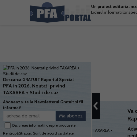
Un proiect editorial m
Liderul informatiilor spe
Descarca GRATUIT Raportul Special
PFA in 2026. Noutati privind
TAXAREA + Studii de caz
Aboneaza-te la Newsletterul Gratuit si fii
informat!
Va 
Rap
Da, vreau informatii despre produsele
Adau
Rentrop&Straton. Sunt de acord ca datele
pent