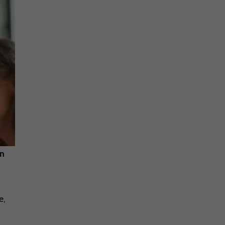
in
e,