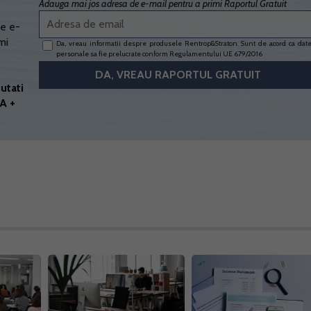
Adauga mai jos adresa de e-mail pentru a primi Raportul Gratuit
e e-
mi
Da, vreau informatii despre produsele Rentrop&Straton. Sunt de acord ca dat
personale sa fie prelucrate conform
Regulamentului UE 679/2016
utati
A +