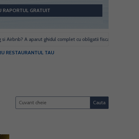
bnb? A aparut ghidul complet cu obligatii fiscale si studii de caz pen
NTRU RESTAURANTUL TAU