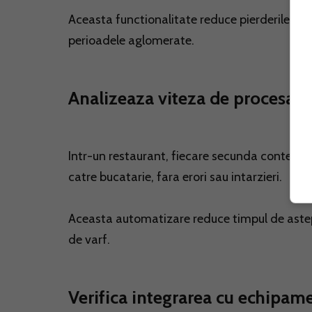
Aceasta functionalitate reduce pierderile si aj
perioadele aglomerate.
Analizeaza viteza de procesare
Intr-un restaurant, fiecare secunda conteaza
catre bucatarie, fara erori sau intarzieri.
Aceasta automatizare reduce timpul de astept
de varf.
Verifica integrarea cu echipam