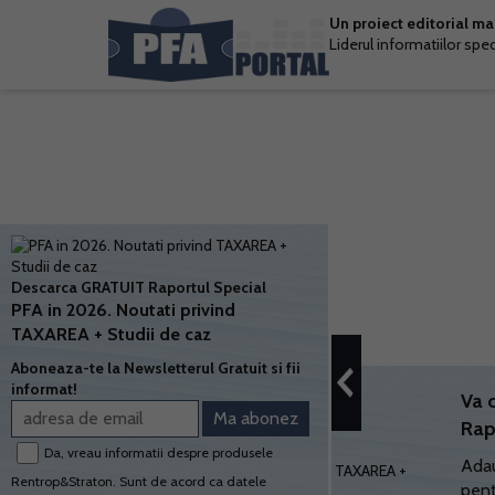
Un proiect editorial m
Liderul informatiilor spe
Descarca GRATUIT Raportul Special
PFA in 2026. Noutati privind
TAXAREA + Studii de caz
Aboneaza-te la Newsletterul Gratuit si fii
informat!
Va 
Rap
Da, vreau informatii despre produsele
Adau
Rentrop&Straton. Sunt de acord ca datele
pent