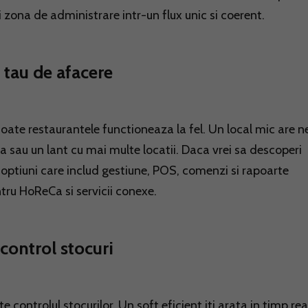
 zona de administrare intr-un flux unic si coerent.
 tau de afacere
toate restaurantele functioneaza la fel. Un local mic are n
da sau un lant cu mai multe locatii. Daca vrei sa descoperi
a optiuni care includ gestiune, POS, comenzi si rapoarte
tru HoReCa si servicii conexe.
 control stocuri
 controlul stocurilor. Un soft eficient iti arata in timp rea