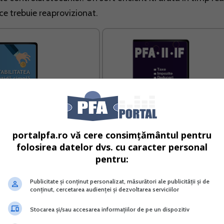
ce trebuie reaprovizionat.
portalpfa.ro vă cere consimțământul pentru
folosirea datelor dvs. cu caracter personal
bilitatea in partida simpla
PFA II IF Taxe Impozite Deduceri
pentru:
Contributii 2026
Vreau acest produs →
Vreau acest produs →
Publicitate și conținut personalizat, măsurători ale publicității și de
conținut, cercetarea audienței și dezvoltarea serviciilor
Stocarea și/sau accesarea informațiilor de pe un dispozitiv