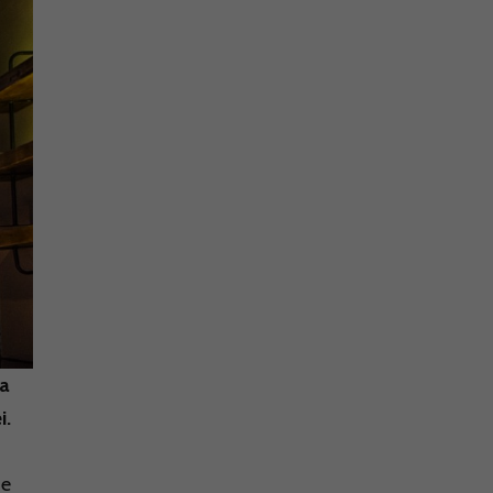
ea
i.
de