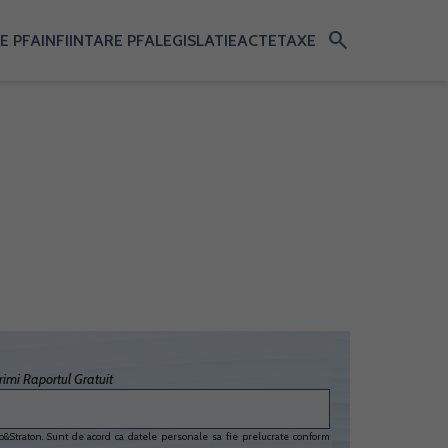
search
E PFA
INFIINTARE PFA
LEGISLATIE
ACTE
TAXE
imi Raportul Gratuit
&Straton. Sunt de acord ca datele personale sa fie prelucrate conform