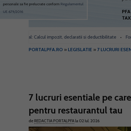
personale sa fie prelucrate conform
Regulamentul
PFA 
UE 679/2016
TAX
 social: Calcul impozit, declaratii si deductibilitate
Formularul 
•
PORTALPFA.RO
»
LEGISLATIE
»
7 LUCRURI ESE
7 lucruri esentiale pe care 
pentru restaurantul tau
de
REDACTIA PORTALPFA
la 02 Iul. 2026