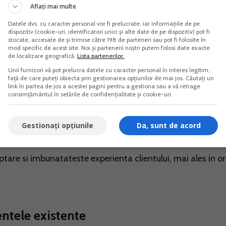
Aflați mai multe
uta la o planificare mai buna a aprovizionarii, mai ales in
Datele dvs. cu caracter personal vor fi prelucrate, iar informațiile de pe
dispozitiv (cookie-uri, identificatori unici și alte date de pe dispozitiv) pot fi
stocate, accesate de și trimise către 198 de parteneri sau pot fi folosite în
mod specific de acest site. Noi și partenerii noștri putem folosi date exacte
de localizare geografică.
Lista partenerilor.
 a comenzilor
Unii furnizori vă pot prelucra datele cu caracter personal în interes legitim,
față de care puteți obiecta prin gestionarea opțiunilor de mai jos. Căutați un
link în partea de jos a acestei pagini pentru a gestiona sau a vă retrage
consimțământul în setările de confidențialitate și cookie-uri.
. Un soft performant permite trimiterea comenzilor direc
Gestionați opțiunile
Da, sunt de acord
are si imbunatateste experienta clientului, mai ales in or
entele existente