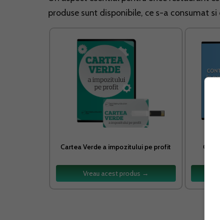
produse sunt disponibile, ce s-a consumat si 
Cartea Verde a impozitului pe profit
Conta
Vreau acest produs →