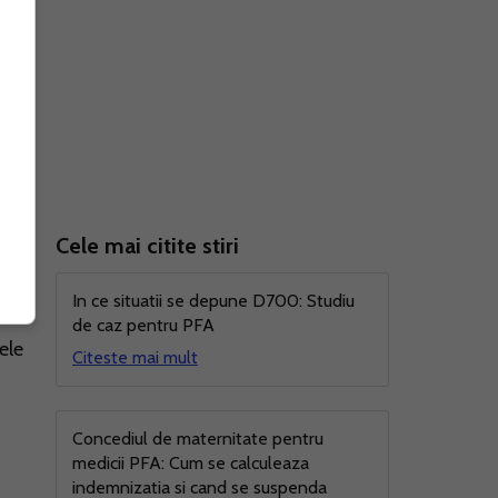
Cele mai citite stiri
t
In ce situatii se depune D700: Studiu
de caz pentru PFA
ele
Citeste mai mult
Concediul de maternitate pentru
medicii PFA: Cum se calculeaza
indemnizatia si cand se suspenda