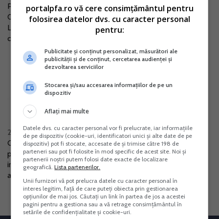
Prin Ordonanta Guvernului nr. 4/2017, publicata in Monitorul
portalpfa.ro vă cere consimțământul pentru
Oficial nr. 598/2017 au fost aduse modificari si completari
folosirea datelor dvs. cu caracter personal
Legii nr. 227/2015 privind Codul fiscal, in ceea ce priveste
pentru:
contributia de...
Publicitate și conținut personalizat, măsurători ale
publicității și de conținut, cercetarea audienței și
dezvoltarea serviciilor
Noile termene pentru intrarea in
vigoare a procedurii insolventei
Stocarea și/sau accesarea informațiilor de pe un
dispozitiv
persoanelor fizice si pentru
introducerea caselor de marcat cu
Aflați mai multe
jurnal electronic
Datele dvs. cu caracter personal vor fi prelucrate, iar informațiile
21 Dec. 2016
de pe dispozitiv (cookie-uri, identificatori unici și alte date de pe
Guvernul a aprobat recent, printr-o Ordonanta de Urgenta,
dispozitiv) pot fi stocate, accesate de și trimise către 198 de
parteneri sau pot fi folosite în mod specific de acest site. Noi și
prorogarea unor termene si instituirea altora noi pentru
partenerii noștri putem folosi date exacte de localizare
intrarea in vigoare a unor prevederi. Principalele prevederi
geografică.
Lista partenerilor.
ale actului normativ...
Unii furnizori vă pot prelucra datele cu caracter personal în
interes legitim, față de care puteți obiecta prin gestionarea
opțiunilor de mai jos. Căutați un link în partea de jos a acestei
pagini pentru a gestiona sau a vă retrage consimțământul în
setările de confidențialitate și cookie-uri.