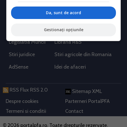
Info tva
Fiscalitate
Da, sunt de acord
Contabilitate
Timp liber
Legislatia Muncii
Blogul Specialistului
Gestionați opțiunile
Legislatia Muncii
Libraria R&S
Stiri juridice
Stiri agricole din Romania
AdSense
Idei de afaceri
RSS Flux RSS 2.0
Sitemap XML
Despre cookies
Parterneri PortalPFA
Termeni si conditii
Contact
© 2026 portalpfa.ro. Toate drepturile rezervate.