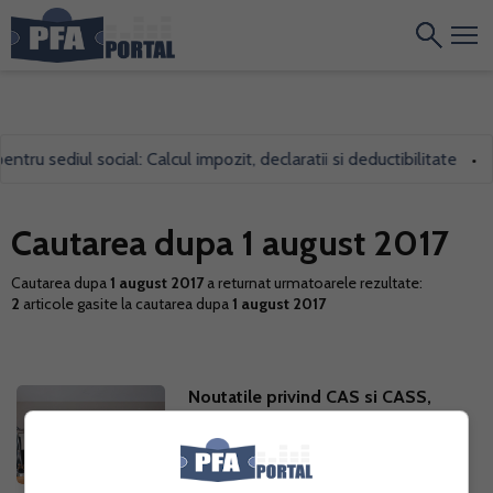
ntru sediul social: Calcul impozit, declaratii si deductibilitate
•
Cautarea dupa 1 august 2017
Cautarea dupa
1 august 2017
a returnat urmatoarele rezultate:
2
articole gasite la cautarea dupa
1 august 2017
Noutatile privind CAS si CASS,
valabile de la 1 august 2017
02 Aug. 2017