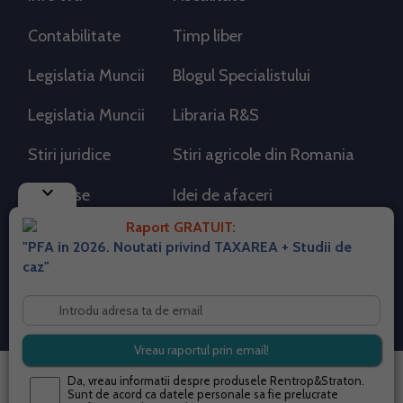
Contabilitate
Timp liber
Legislatia Muncii
Blogul Specialistului
Legislatia Muncii
Libraria R&S
Stiri juridice
Stiri agricole din Romania
keyboard_arrow_down
AdSense
Idei de afaceri
Raport GRATUIT:
"PFA in 2026. Noutati privind TAXAREA + Studii de
RSS Flux RSS 2.0
caz"
Sitemap XML
Despre cookies
Parterneri PortalPFA
Termeni si conditii
Contact
© 2026 portalpfa.ro. Toate drepturile rezervate.
Da, vreau informatii despre produsele Rentrop&Straton.
Sunt de acord ca datele personale sa fie prelucrate