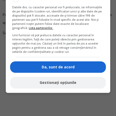
Datele dvs. cu caracter personal vor fi prelucrate, iar informațiile
de pe dispozitiv (cookie-uri, identificatori unici și alte date de pe
Prevederile OG 4/2017 au intrat in vigoare la data de 1 august 2017 si se
dispozitiv) pot fi stocate, accesate de și trimise către 198 de
parteneri sau pot fi folosite în mod specific de acest site. Noi și
aplica incepand cu veniturile aferente lunii august 2017.
partenerii noștri putem folosi date exacte de localizare
geografică.
Lista partenerilor.
Sursa: Finante Arges
Unii furnizori vă pot prelucra datele cu caracter personal în
interes legitim, față de care puteți obiecta prin gestionarea
opțiunilor de mai jos. Căutați un link în partea de jos a acestei
pagini pentru a gestiona sau a vă retrage consimțământul în
setările de confidențialitate și cookie-uri.
Da, sunt de acord
Gestionați opțiunile