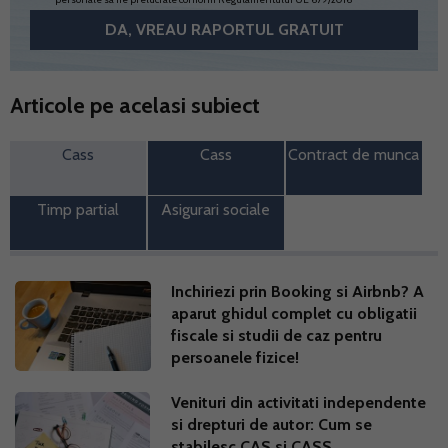
Articole pe acelasi subiect
Cass
Cass
Contract de munca
Timp partial
Asigurari sociale
Inchiriezi prin Booking si Airbnb? A
aparut ghidul complet cu obligatii
fiscale si studii de caz pentru
persoanele fizice!
Venituri din activitati independente
si drepturi de autor: Cum se
stabilesc CAS si CASS