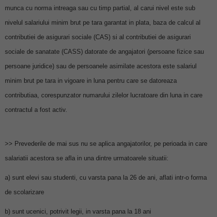
munca cu norma intreaga sau cu timp partial, al carui nivel este sub
nivelul salariului minim brut pe tara garantat in plata, baza de calcul al
contributiei de asigurari sociale (CAS) si al contributiei de asigurari
sociale de sanatate (CASS) datorate de angajatori (persoane fizice sau
persoane juridice) sau de persoanele asimilate acestora este salariul
minim brut pe tara in vigoare in luna pentru care se datoreaza
contributiaa, corespunzator numarului zilelor lucratoare din luna in care
contractul a fost activ.
>> Prevederile de mai sus nu se aplica angajatorilor, pe perioada in care
salariatii acestora se afla in una dintre urmatoarele situatii:
a) sunt elevi sau studenti, cu varsta pana la 26 de ani, aflati intr-o forma
de scolarizare
b) sunt ucenici, potrivit legii, in varsta pana la 18 ani