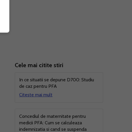
Cele mai citite stiri
In ce situatii se depune D700: Studiu
de caz pentru PFA
Citeste mai mult
Concediul de maternitate pentru
medicii PFA: Cum se calculeaza
indemnizatia si cand se suspenda