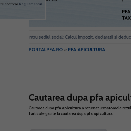
personale sa fie prelucrate conform
Regulamentul
PFA 
UE 679/2016
TAX
imobil pentru sediul social: Calcul impozit, declaratii si deductibili
PORTALPFA.RO
»
PFA APICULTURA
Cautarea dupa pfa apicul
Cautarea dupa
pfa apicultura
a returnat urmatoarele rezul
1
articole gasite la cautarea dupa
pfa apicultura