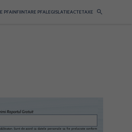
search
E PFA
INFIINTARE PFA
LEGISLATIE
ACTE
TAXE
imi Raportul Gratuit
&Straton. Sunt de acord ca datele personale sa fie prelucrate conform