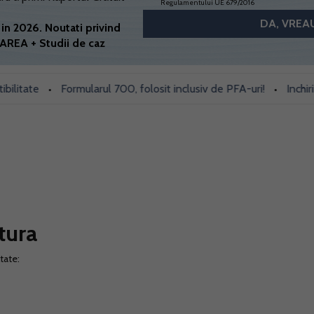
Regulamentului UE 679/2016
in 2026. Noutati privind
AREA + Studii de caz
tate
Formularul 700, folosit inclusiv de PFA-uri!
Inchiriezi 
•
•
tura
tate: