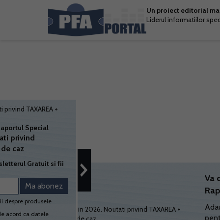
Un proiect editorial m
Liderul informatiilor spe
Descarca GRATUIT Raportul Special
PFA in 2026. Noutati privind
TAXAREA + Studii de caz
Aboneaza-te la Newsletterul Gratuit si fii
informat!
Va 
Rap
Da, vreau informatii despre produsele
Adau
Rentrop&Straton. Sunt de acord ca datele
pent