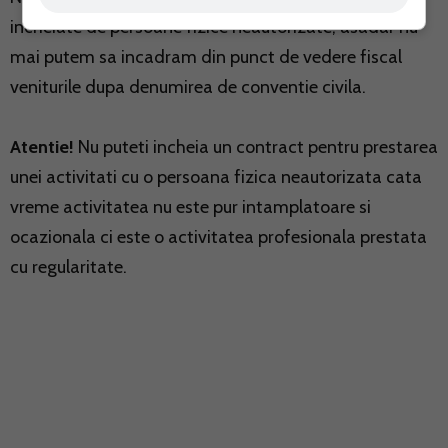
incheiate de persoane fizice neautorizate, asadar nu
mai putem sa incadram din punct de vedere fiscal
veniturile dupa denumirea de conventie civila.
Atentie!
Nu puteti incheia un contract pentru prestarea
unei activitati cu o persoana fizica neautorizata cata
vreme activitatea nu este pur intamplatoare si
ocazionala ci este o activitatea profesionala prestata
cu regularitate.