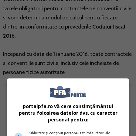
taxele obligatorii pentru contractele de conventii civile
si vom determina modul de calcul pentru fiecare
dintre, in conformitate cu prevederile
Codului fiscal
2016
.
Incepand cu data de 1 ianuarie 2016, toate contractele
si conventiile sunt civile, inclusiv cele incheiate de
persoane fizice autorizate.
portalpfa.ro vă cere consimțământul
pentru folosirea datelor dvs. cu caracter
personal pentru:
Publicitate și conținut personalizat, măsurători ale