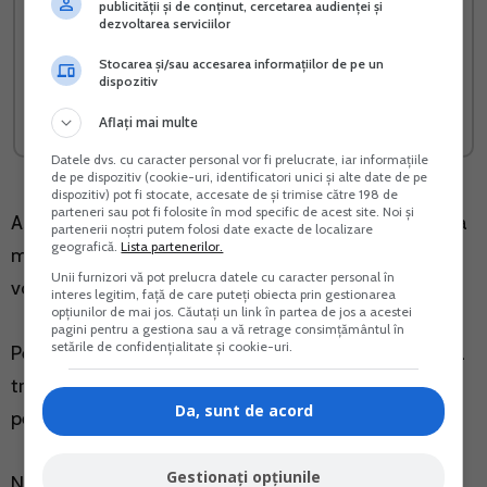
publicității și de conținut, cercetarea audienței și
dezvoltarea serviciilor
Radiere SRL PFA II IF
Impozit MICRO 2026 Fara
Stocarea și/sau accesarea informațiilor de pe un
erori fara amenzi
dispozitiv
Vreau acest produs →
Vreau acest produs →
Aflați mai multe
Datele dvs. cu caracter personal vor fi prelucrate, iar informațiile
de pe dispozitiv (cookie-uri, identificatori unici și alte date de pe
dispozitiv) pot fi stocate, accesate de și trimise către 198 de
parteneri sau pot fi folosite în mod specific de acest site. Noi și
Asadar, dupa intrarea in vigoare a noul Cod civil, nu va
partenerii noștri putem folosi date exacte de localizare
geografică.
Lista partenerilor.
mai existe termenul comercial, iar conventiile civile se
Unii furnizori vă pot prelucra datele cu caracter personal în
vor modifica.
interes legitim, față de care puteți obiecta prin gestionarea
opțiunilor de mai jos. Căutați un link în partea de jos a acestei
pagini pentru a gestiona sau a vă retrage consimțământul în
setările de confidențialitate și cookie-uri.
Pentru a desfasura activitati profesionale, o persoana
trebuie sa obtina autorizatie si sa devina astfel
Da, sunt de acord
persoana fizica autorizata.
Gestionați opțiunile
Noul Cod fiscal nu mai face referire la conventii civile