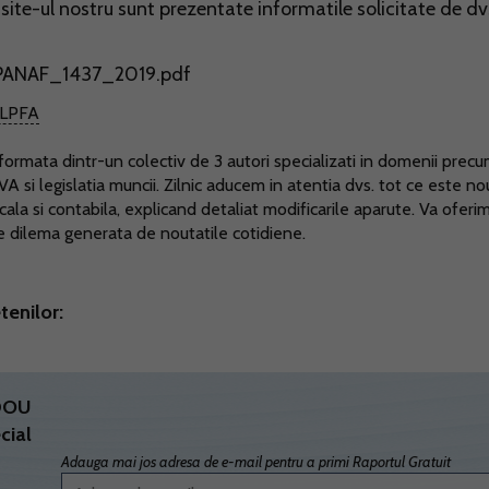
 site-ul nostru sunt prezentate informatile solicitate de dv
F_OPANAF_1437_2019.pdf
LPFA
ormata dintr-un colectiv de 3 autori specializati in domenii prec
TVA si legislatia muncii. Zilnic aducem in atentia dvs. tot ce este no
scala si contabila, explicand detaliat modificarile aparute. Va oferi
ce dilema generata de noutatile cotidiene.
tenilor:
ADOU
cial
Adauga mai jos adresa de e-mail pentru a primi Raportul Gratuit