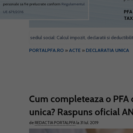
personale sa fie prelucrate conform
Regulamentul
PFA 
UE 679/2016
TAX
entru sediul social: Calcul impozit, declaratii si deductibilitate
•
PORTALPFA.RO
»
ACTE
»
DECLARATIA UNICA
Cum completeaza o PFA c
unica? Raspuns oficial A
de
REDACTIA PORTALPFA
la 31 Iul. 2019