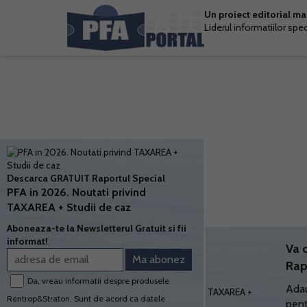
Un proiect editorial m
Liderul informatiilor spe
Descarca GRATUIT Raportul Special
PFA in 2026. Noutati privind
TAXAREA + Studii de caz
Aboneaza-te la Newsletterul Gratuit si fii
informat!
Va 
Rap
Da, vreau informatii despre produsele
Adau
Rentrop&Straton. Sunt de acord ca datele
pent