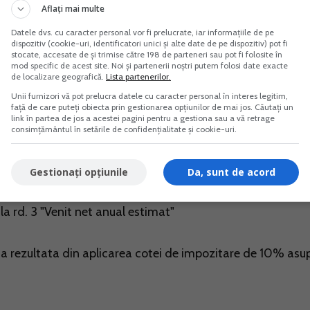
 corectie publicati de catre directiile generale regionale
Aflați mai multe
ribuabililor care incep/inceteaza activitatea in cursul anul
Datele dvs. cu caracter personal vor fi prelucrate, iar informațiile de pe
dispozitiv (cookie-uri, identificatori unici și alte date de pe dispozitiv) pot fi
tata potrivit Codului fiscal", redusa proportional cu perioa
stocate, accesate de și trimise către 198 de parteneri sau pot fi folosite în
perii activitatii;
mod specific de acest site. Noi și partenerii noștri putem folosi date exacte
de localizare geografică.
Lista partenerilor.
Unii furnizori vă pot prelucra datele cu caracter personal în interes legitim,
ivitatea o parte din anul fiscal de raportare, suma de la rd.3
față de care puteți obiecta prin gestionarea opțiunilor de mai jos. Căutați un
link în partea de jos a acestei pagini pentru a gestiona sau a vă retrage
rma ajustata potrivit Codului fiscal" la 365 de zile, iar
consimțământul în setările de confidențialitate și cookie-uri.
 activitate aferente anului 2019 in cazul
ivitatii, in cursul anului de raportare.
Gestionați opțiunile
Da, sunt de acord
la rd. 3 "Venit net anual estimat"
ma rezultata din aplicarea cotei de impozitare de 10% asu