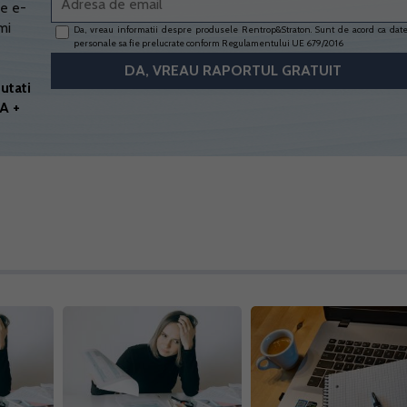
e e-
mi
Da, vreau informatii despre produsele Rentrop&Straton. Sunt de acord ca dat
personale sa fie prelucrate conform
Regulamentului UE 679/2016
utati
A +