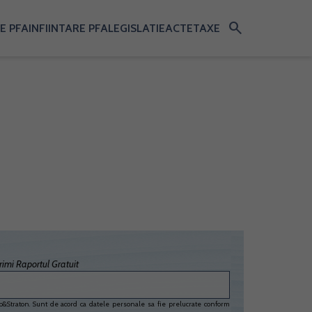
search
E PFA
INFIINTARE PFA
LEGISLATIE
ACTE
TAXE
imi Raportul Gratuit
&Straton. Sunt de acord ca datele personale sa fie prelucrate conform