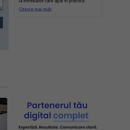
la intrebarile care apar in practica
Citeste mai mult
ele