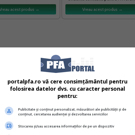
Vreau acest produs →
Vreau acest produs →
 cazul prezentat de dvs. Pentru veniturile din activitati
termina pe baza de norme de venit veti completa dupa cu
portalpfa.ro vă cere consimțământul pentru
folosirea datelor dvs. cu caracter personal
t”
pentru:
ezentand norma anuala de venit de la locul desfasurarii
Publicitate și conținut personalizat, măsurători ale publicității și de
conținut, cercetarea audienței și dezvoltarea serviciilor
Stocarea și/sau accesarea informațiilor de pe un dispozitiv
al” - se completeaza suma reprezentand norma de