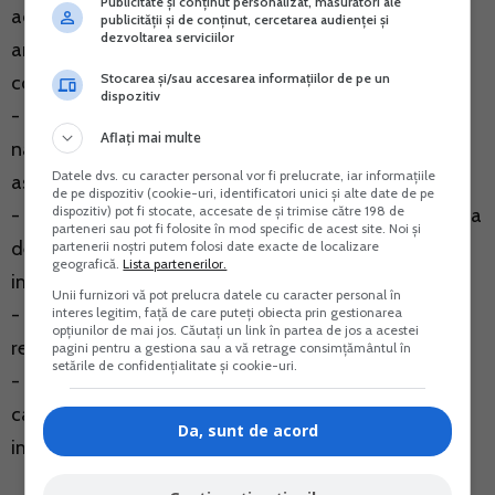
Publicitate și conținut personalizat, măsurători ale
administratori ca detin sau au detinut in ultimii cinci
publicității și de conținut, cercetarea audienței și
dezvoltarea serviciilor
ani aceste calitati la societati cu restante la bugetul
Stocarea și/sau accesarea informațiilor de pe un
consolidat al statului;
dispozitiv
- eliminarea solicitarii informatiilor despre fapte de
Aflați mai multe
natura contraventionala din cazierul fiscal al
Datele dvs. cu caracter personal vor fi prelucrate, iar informațiile
asociatilor si administratorilor;
de pe dispozitiv (cookie-uri, identificatori unici și alte date de pe
dispozitiv) pot fi stocate, accesate de și trimise către 198 de
- eliminarea necesitatii de a numi trei persoane care sa
parteneri sau pot fi folosite în mod specific de acest site. Noi și
dea relatii despre administratorii persoanei
partenerii noștri putem folosi date exacte de localizare
geografică.
Lista partenerilor.
impozabile;
Unii furnizori vă pot prelucra datele cu caracter personal în
- eliminarea necesitatii specificarii indicatorilor
interes legitim, față de care puteți obiecta prin gestionarea
opțiunilor de mai jos. Căutați un link în partea de jos a acestei
realizati de asociati si administratori;
pagini pentru a gestiona sau a vă retrage consimțământul în
setările de confidențialitate și cookie-uri.
- eliminarea solicitarii informatiei despre detinerea
calitatii de asociat si /sau administrator la persoane
Da, sunt de acord
impozabile in ultimii cinci ani.