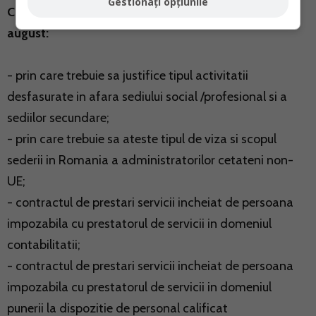
Gestionați opțiunile
Ce documente vor insoti Formularul 088 DE LA 1
august:
- prin care trebuie sa justifice tipul activitatii
desfasurate in afara sediului social /profesional si a
sediilor secundare;
- prin care trebuie sa ateste tipul de viza si scopul
sederii in Romania a administratorilor cetateni non-
UE;
- contractul de prestari servicii incheiat de persoana
impozabila cu prestatorul de servicii in domeniul
contabilitatii;
- contractul de prestari servicii incheiat de persoana
impozabila cu prestatorul de servicii in domeniul
punerii la dispozitie de personal calificat