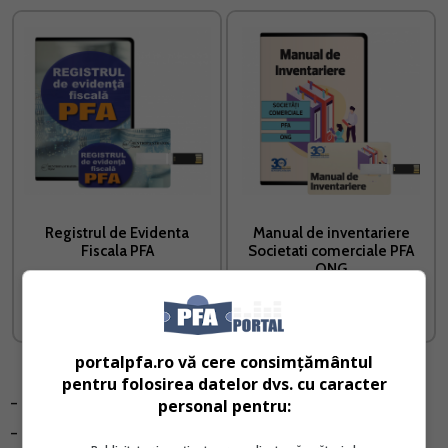
Registrul de Evidenta
Manual de inventariere
Fiscala PFA
Societati comerciale PFA
ONG
Vreau acest produs →
Vreau acest produs →
portalpfa.ro vă cere consimțământul
pentru folosirea datelor dvs. cu caracter
- facilitatea declararii situatiilor de insolventa;
personal pentru:
- eliminarea solicitarii informatiilor despre asociati si