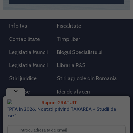
Info tva
Fiscalitate
Contabilitate
Timp liber
Legislatia Muncii
Blogul Specialistului
Legislatia Muncii
Libraria R&S
Stiri juridice
Stiri agricole din Romania
keyboard_arrow_down
AdSense
Idei de afaceri
Raport GRATUIT:
"PFA in 2026. Noutati privind TAXAREA + Studii de
RSS Flux RSS 2.0
caz"
Sitemap XML
Despre cookies
Parterneri PortalPFA