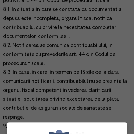
potrivit art. 44 din Codul de procedura fiscala.
8.1. In situatia in care se constata ca documentatia
depusa este incompleta, organul fiscal notifica
contribuabilul cu privire la necesitatea completarii
documentelor, conform legii.
8.2. Notificarea se comunica contribuabilului, in
conformitate cu prevederile art. 44 din Codul de
procedura fiscala.
8.3. In cazul in care, in termen de 15 zile de la data
comunicarii notificarii, contribuabilul nu se prezinta la
organul fiscal competent in vederea clarificarii
situatiei, solicitarea privind exceptarea de la plata
contributiei de asigurari sociale de sanatate se
respinge.
9. Daca din documentele prezentate se constata ca