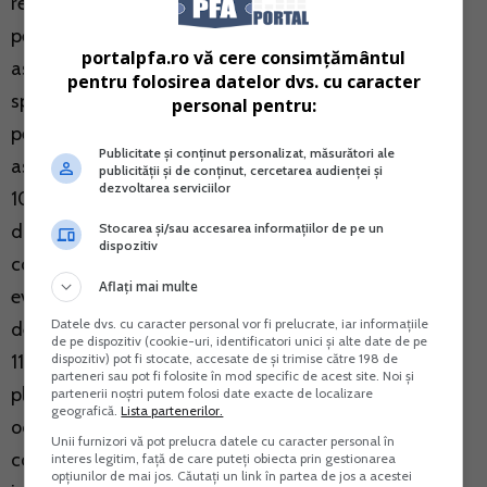
respectivul contribuabil indeplineste conditiile legale
pentru a fi exceptat de la plata contributiei de
portalpfa.ro vă cere consimțământul
asigurari sociale de sanatate, compartimentul de
pentru folosirea datelor dvs. cu caracter
specialitate opereaza in evidenta fiscala faptul ca
personal pentru:
persoana respectiva nu datoreaza contributia de
Publicitate și conținut personalizat, măsurători ale
asigurari sociale de sanatate.
publicității și de conținut, cercetarea audienței și
dezvoltarea serviciilor
10. Contributia de asigurari sociale de sanatate se
Stocarea și/sau accesarea informațiilor de pe un
datoreaza inclusiv pentru luna in cursul careia
dispozitiv
contribuabilul a indeplinit conditiile de scoatere din
Aflați mai multe
evidenta ca platitor de contributii de asigurari sociale
Datele dvs. cu caracter personal vor fi prelucrate, iar informațiile
de sanatate, potrivit legii.
de pe dispozitiv (cookie-uri, identificatori unici și alte date de pe
dispozitiv) pot fi stocate, accesate de și trimise către 198 de
11. Pentru contribuabilii care solicita exceptarea de la
parteneri sau pot fi folosite în mod specific de acest site. Noi și
plata contributiei de asigurari sociale de sanatate
partenerii noștri putem folosi date exacte de localizare
geografică.
Lista partenerilor.
odata cu inregistrarea la organul fiscal a
Unii furnizori vă pot prelucra datele cu caracter personal în
contractului/contractelor de inchiriere si care
interes legitim, față de care puteți obiecta prin gestionarea
opțiunilor de mai jos. Căutați un link în partea de jos a acestei