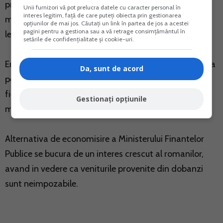
proprietate asupra titlurilor de stat se transfera
Unii furnizori vă pot prelucra datele cu caracter personal în
interes legitim, față de care puteți obiecta prin gestionarea
mostenitorilor, care prezinta documentele legale care
opțiunilor de mai jos. Căutați un link în partea de jos a acestei
pagini pentru a gestiona sau a vă retrage consimțământul în
le atesta calitatea.
setările de confidențialitate și cookie-uri.
Emiterea titlurilor de stat pentru populatie va continua
Da, sunt de acord
pe parcursul anului 2020, iar maturitatile pentru
fiecare emisiune vor fi stabilite in functie interesul
Gestionați opțiunile
manifestat de investitori.
Alternativa de economisire a Ministerului Finantelor
Publice se bucura de un interes crescut al romanilor,
avand in vedere ca veniturile provenite din dobanzi
sunt neimpozabile.