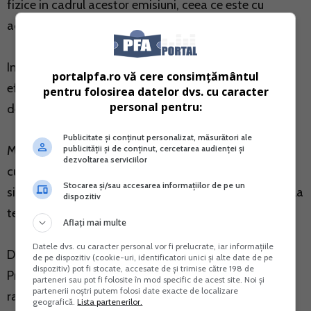
fizice in cadrul acestor emisiuni, ceea ce este cu
adevarat o veste buna.
Investitorii au posibilitatea anularii subscrierilor deja
portalpfa.ro vă cere consimțământul
efectuate prin depunerea unei cereri doar in perioada
pentru folosirea datelor dvs. cu caracter
personal pentru:
de subscriere.
Publicitate și conținut personalizat, măsurători ale
publicității și de conținut, cercetarea audienței și
Mai trebuie sa stii ca titlurile de stat lansate incepand
dezvoltarea serviciilor
cu data de 1 iulie 2020 sunt in forma dematerializata
Stocarea și/sau accesarea informațiilor de pe un
si au valoare nominala de 1 leu. Dobanda este platita la
dispozitiv
termenele prevazute in prospectul de emisiune.
Aflați mai multe
Datele dvs. cu caracter personal vor fi prelucrate, iar informațiile
De asemenea, titlurile de stat emise in cadrul
de pe dispozitiv (cookie-uri, identificatori unici și alte date de pe
dispozitiv) pot fi stocate, accesate de și trimise către 198 de
Programului Tezaur sunt transferabile si se pot
parteneri sau pot fi folosite în mod specific de acest site. Noi și
partenerii noștri putem folosi date exacte de localizare
rascumpara in avans. In cazul decesului, dreptul de
geografică.
Lista partenerilor.