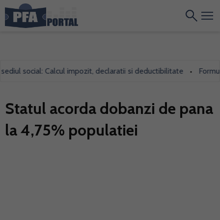
ul social: Calcul impozit, declaratii si deductibilitate
Formularu
•
Statul acorda dobanzi de pana
la 4,75% populatiei