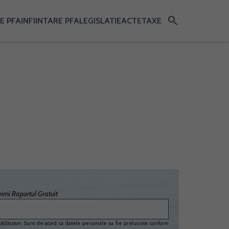
search
E PFA
INFIINTARE PFA
LEGISLATIE
ACTE
TAXE
imi Raportul Gratuit
&Straton. Sunt de acord ca datele personale sa fie prelucrate conform