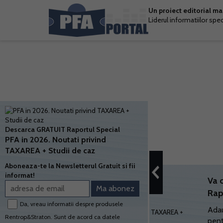
Un proiect editorial m
Liderul informatiilor spe
Descarca GRATUIT Raportul Special
PFA in 2026. Noutati privind
TAXAREA + Studii de caz
Aboneaza-te la Newsletterul Gratuit si fii
informat!
Va 
Rap
Da, vreau informatii despre produsele
Adau
Rentrop&Straton. Sunt de acord ca datele
pent