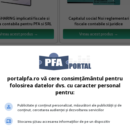
HARING implicatii fiscale si
Capitalul social Noi reglementari
a contabila pentru PFA si SRL
fiscale contabile si juridice
Vreau acest produs →
Vreau acest produs →
ctivitate de club de noapte sunt de 315.821 lei
5 (5% din veniturile realizate adica 15.791 lei)?
portalpfa.ro vă cere consimțământul pentru
folosirea datelor dvs. cu caracter personal
pentru:
iteriile pentru a aplica regimul de impunere prevazut pentru
Publicitate și conținut personalizat, măsurători ale publicității și de
conținut, cercetarea audienței și dezvoltarea serviciilor
 1 din Codul fiscal aplicabil pana la data de 31 decembrie 2
eptarea astfel cum erau enumerate la art. 112 indice 2 alin
Stocarea și/sau accesarea informațiilor de pe un dispozitiv