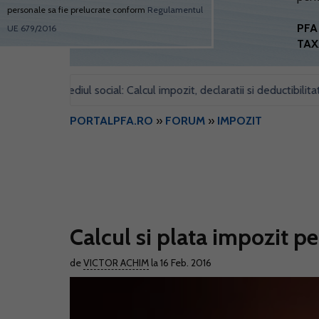
personale sa fie prelucrate conform
Regulamentul
PFA 
UE 679/2016
TAX
ntru sediul social: Calcul impozit, declaratii si deductibilitate
•
PORTALPFA.RO
»
FORUM
»
IMPOZIT
Calcul si plata impozit p
de
VICTOR ACHIM
la 16 Feb. 2016