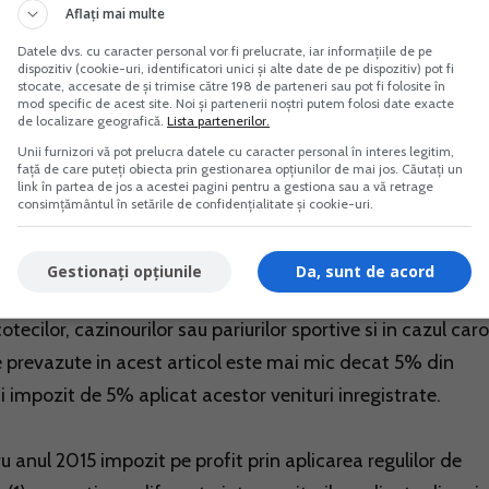
e microintreprinderilor.
Aflați mai multe
Datele dvs. cu caracter personal vor fi prelucrate, iar informațiile de pe
vit art. 112 indice 6 din Legea 571/2003 societatea va plat
dispozitiv (cookie-uri, identificatori unici și alte date de pe dispozitiv) pot fi
stocate, accesate de și trimise către 198 de parteneri sau pot fi folosite în
 prevederile Titlului II din Codul fiscal in vigoare la acea
mod specific de acest site. Noi și partenerii noștri putem folosi date exacte
de localizare geografică.
Lista partenerilor.
iferenta dintre impozitul pe profit calculat de la inceputul
Unii furnizori vă pot prelucra datele cu caracter personal în interes legitim,
portare si impozitul pe veniturile microintreprinderilor dat
față de care puteți obiecta prin gestionarea opțiunilor de mai jos. Căutați un
link în partea de jos a acestei pagini pentru a gestiona sau a vă retrage
consimțământul în setările de confidențialitate și cookie-uri.
zitul pe profit au devenit incidente si dispozitiile privind
Gestionați opțiunile
Da, sunt de acord
acestora contribuabilii care desfasoara activitati de natura
tecilor, cazinourilor sau pariurilor sportive si in cazul car
le prevazute in acest articol este mai mic decat 5% din
ui impozit de 5% aplicat acestor venituri inregistrate.
u anul 2015 impozit pe profit prin aplicarea regulilor de