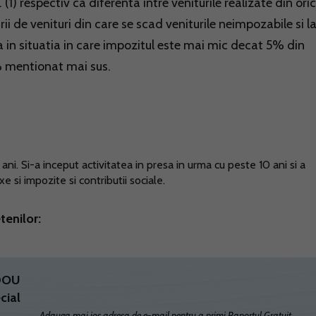
 (1) respectiv ca diferenta intre veniturile realizate din ori
arii de venituri din care se scad veniturile neimpozabile si l
a in situatia in care impozitul este mai mic decat 5% din
 % mentionat mai sus.
ni. Si-a inceput activitatea in presa in urma cu peste 10 ani si a
 si impozite si contributii sociale.
tenilor:
ADOU
cial
Adauga mai jos adresa de e-mail pentru a primi Raportul Gratuit