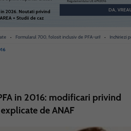
Regulamentului UE 679/2016
in 2026. Noutati privind
AREA + Studii de caz
Formularul 700, folosit inclusiv de PFA-uri!
Inchiriezi prin Bo
•
016
PFA in 2016: modificari privind
e explicate de ANAF