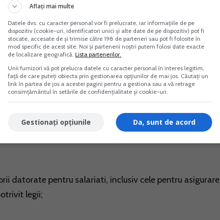
ropean, platite in scopul personal al contribuabilului,
Aflați mai multe
vidual sau intr-o forma de asociere, in limita echivalentul
Datele dvs. cu caracter personal vor fi prelucrate, iar informațiile de pe
dispozitiv (cookie-uri, identificatori unici și alte date de pe dispozitiv) pot fi
na;
stocate, accesate de și trimise către 198 de parteneri sau pot fi folosite în
mod specific de acest site. Noi și partenerii noștri putem folosi date exacte
de localizare geografică.
Lista partenerilor.
platite in scopul personal al contribuabilului, indiferent d
Unii furnizori vă pot prelucra datele cu caracter personal în interes legitim,
o forma de asociere, in limita echivalentului in lei a 400 e
față de care puteți obiecta prin gestionarea opțiunilor de mai jos. Căutați un
link în partea de jos a acestei pagini pentru a gestiona sau a vă retrage
consimțământul în setările de confidențialitate și cookie-uri.
eparatii, aferente autoturismelor folosite de contribuabil sau
Gestionați opțiunile
Da, sunt de acord
t art.68 alin. (7) lit. k) la cel mult un singur autoturism
orii datorate pentru salariati, inclusiv cele pentru asigurar
rivit legii;