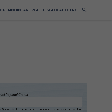
search
E PFA
INFIINTARE PFA
LEGISLATIE
ACTE
TAXE
imi Raportul Gratuit
&Straton. Sunt de acord ca datele personale sa fie prelucrate conform