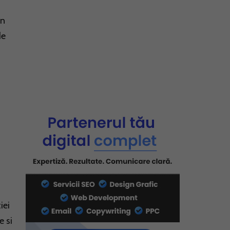
in
de
iei
e si