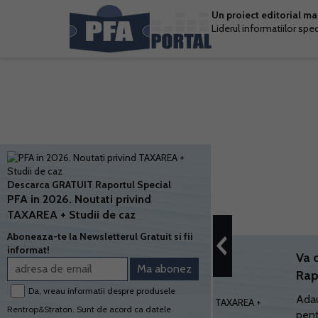
Un proiect editorial m
Liderul informatiilor spe
Descarca GRATUIT Raportul Special
PFA in 2026. Noutati privind
TAXAREA + Studii de caz
Aboneaza-te la Newsletterul Gratuit si fii
informat!
Va 
Rap
Da, vreau informatii despre produsele
Adau
Rentrop&Straton. Sunt de acord ca datele
pent