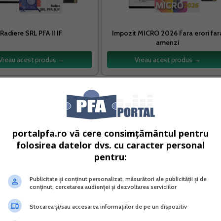
Radiere SRL PFA II IF
Impozit MICRO 2026 Fara erori far
amenzi
Vreau acest produs →
Vreau acest produs →
ultate din manipulare/depozitare, potrivit legislatiei in mat
portalpfa.ro vă cere consimțământul pentru
t de valabilitate potrivit legii;
folosirea datelor dvs. cu caracter personal
pentru:
 potrivit Legii nr. 204/2006 privind pensiile facultative, cu
e reprezentand contributii la schemele de pensii facultative
Publicitate și conținut personalizat, măsurători ale publicității și de
conținut, cercetarea audienței și dezvoltarea serviciilor
 privind pensiile facultative de catre Autoritatea de
Stocarea și/sau accesarea informațiilor de pe un dispozitiv
tati autorizate, stabilite in state membre ale Uniunii