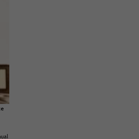
ce
nual