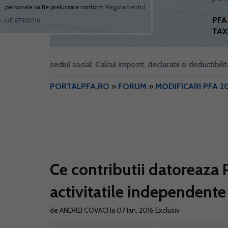
personale sa fie prelucrate conform
Regulamentul
PFA 
UE 679/2016
TAX
pentru sediul social: Calcul impozit, declaratii si deductibilitate
•
PORTALPFA.RO
»
FORUM
»
MODIFICARI PFA 2
Ce contributii datoreaza 
activitatile independent
de
ANDREI COVACI
la 07 Ian. 2016
Exclusiv