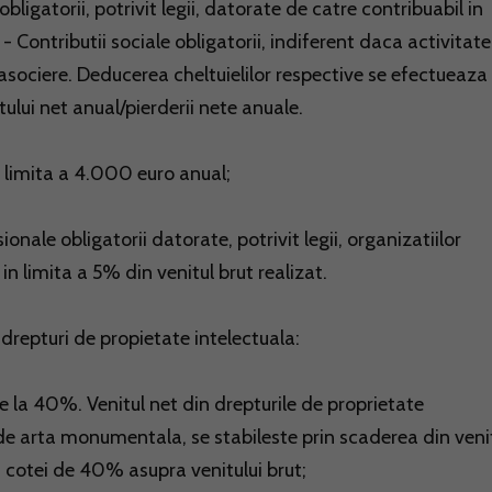
obligatorii, potrivit legii, datorate de catre contribuabil in
 V - Contributii sociale obligatorii, indiferent daca activitat
asociere. Deducerea cheltuielilor respective se efectueaza
ului net anual/pierderii nete anuale.
in limita a 4.000 euro anual;
ionale obligatorii datorate, potrivit legii, organizatiilor
in limita a 5% din venitul brut realizat.
 drepturi de propietate intelectuala:
e la 40%. Venitul net din drepturile de proprietate
i de arta monumentala, se stabileste prin scaderea din veni
a cotei de 40% asupra venitului brut;