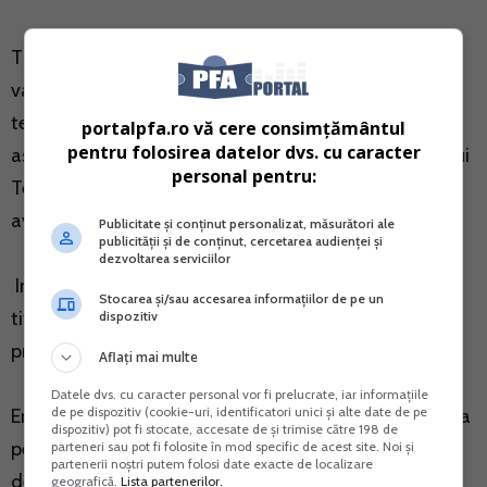
Titlurile de stat sunt in forma dematerializata si au
valoare nominala de 1 leu. Dobanda este platita la
termenele prevazute in prospectul de emisiune. De
portalpfa.ro vă cere consimțământul
pentru folosirea datelor dvs. cu caracter
asemenea, titlurile de stat emise in cadrul Programului
personal pentru:
Tezaur sunt transferabile si se pot rascumpara in
avans.
Publicitate și conținut personalizat, măsurători ale
publicității și de conținut, cercetarea audienței și
dezvoltarea serviciilor
In cazul decesului, dreptul de proprietate asupra
Stocarea și/sau accesarea informațiilor de pe un
titlurilor de stat se transfera mostenitorilor, care
dispozitiv
prezinta documentele legale care le atesta calitatea.
Aflați mai multe
Datele dvs. cu caracter personal vor fi prelucrate, iar informațiile
de pe dispozitiv (cookie-uri, identificatori unici și alte date de pe
Emiterea titlurilor de stat pentru populatie va continua
dispozitiv) pot fi stocate, accesate de și trimise către 198 de
pe tot parcursul anului 2019. In fiecare luna perioada
parteneri sau pot fi folosite în mod specific de acest site. Noi și
partenerii noștri putem folosi date exacte de localizare
de subscriere va fi de trei saptamani iar maturitatile
geografică.
Lista partenerilor.