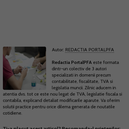
Autor:
REDACTIA PORTALPFA
Redactia PortalPFA
este formata
dintr-un colectiv de 3 autori
specializati in domenii precum
contabilitate, fiscalitate, TVA si
legislatia muncii. Zilnic aducem in
atentia dvs. tot ce este nou legat de TVA, legislatie fiscala si
contabila, explicand detaliat modificarile aparute. Va oferim
solutii practice pentru orice dilema generata de noutatile
cotidiene.
Ti-a placut acest articol? Recomanda-l prietenilor: