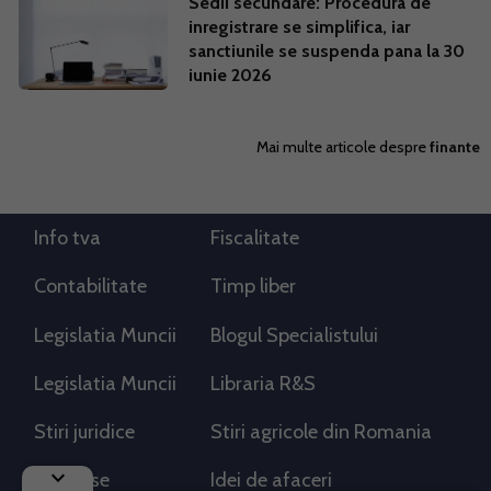
Sedii secundare: Procedura de
inregistrare se simplifica, iar
sanctiunile se suspenda pana la 30
iunie 2026
Mai multe articole despre
finante
Info tva
Fiscalitate
Contabilitate
Timp liber
Legislatia Muncii
Blogul Specialistului
Legislatia Muncii
Libraria R&S
Stiri juridice
Stiri agricole din Romania
keyboard_arrow_down
AdSense
Idei de afaceri