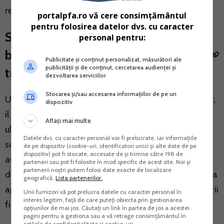
relatia cu comerciantii.
portalpfa.ro vă cere consimțământul
pentru folosirea datelor dvs. cu caracter
Sistem de bonusare pentru
personal pentru:
bonurile scanate si sesizarile
Publicitate și conținut personalizat, măsurători ale
publicității și de conținut, cercetarea audienței și
transmise prin aplicatie
dezvoltarea serviciilor
Stocarea și/sau accesarea informațiilor de pe un
Un aspect interesant anuntat de Ministerul Finantelor,
dispozitiv
il reprezinta intentia de implementare, intr-o etapa
Aflați mai multe
ulterioara, a unui sistem de bonusare pentru bonurile
Datele dvs. cu caracter personal vor fi prelucrate, iar informațiile
scanate si sesizarile transmise prin aplicatie. Desi
de pe dispozitiv (cookie-uri, identificatori unici și alte date de pe
dispozitiv) pot fi stocate, accesate de și trimise către 198 de
autoritatile nu au prezentat inca mecanismul concret
parteneri sau pot fi folosite în mod specific de acest site. Noi și
partenerii noștri putem folosi date exacte de localizare
de functionare, aceasta abordare ar putea transforma
geografică.
Lista partenerilor.
aplicatia intr-un instrument de stimulare a conformarii
Unii furnizori vă pot prelucra datele cu caracter personal în
interes legitim, față de care puteți obiecta prin gestionarea
fiscale prin implicarea directa a consumatorilor:
opțiunilor de mai jos. Căutați un link în partea de jos a acestei
pagini pentru a gestiona sau a vă retrage consimțământul în
setările de confidențialitate și cookie-uri.