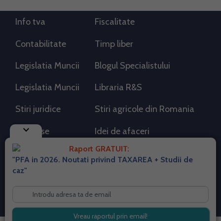
Info tva
Fiscalitate
Contabilitate
Timp liber
Legislatia Muncii
Blogul Specialistului
Legislatia Muncii
Libraria R&S
Stiri juridice
Stiri agricole din Romania
keyboard_arrow_down
AdSense
Idei de afaceri
Raport GRATUIT:
"PFA in 2026. Noutati privind TAXAREA + Studii de
RSS Flux RSS 2.0
caz"
Sitemap XML
Despre cookies
Parterneri PortalPFA
Termeni si conditii
Contact