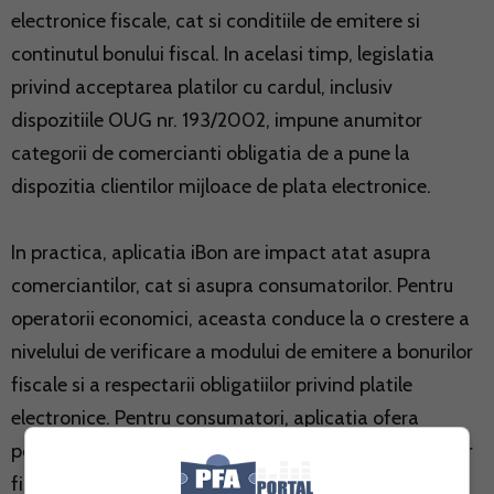
electronice fiscale, cat si conditiile de emitere si
continutul bonului fiscal. In acelasi timp, legislatia
privind acceptarea platilor cu cardul, inclusiv
dispozitiile OUG nr. 193/2002, impune anumitor
categorii de comercianti obligatia de a pune la
dispozitia clientilor mijloace de plata electronice.
In practica, aplicatia iBon are impact atat asupra
comerciantilor, cat si asupra consumatorilor. Pentru
operatorii economici, aceasta conduce la o crestere a
nivelului de verificare a modului de emitere a bonurilor
fiscale si a respectarii obligatiilor privind platile
electronice. Pentru consumatori, aplicatia ofera
posibilitatea verificarii rapide a autenticitatii bonurilor
fiscale si un instrument suplimentar de protectie in