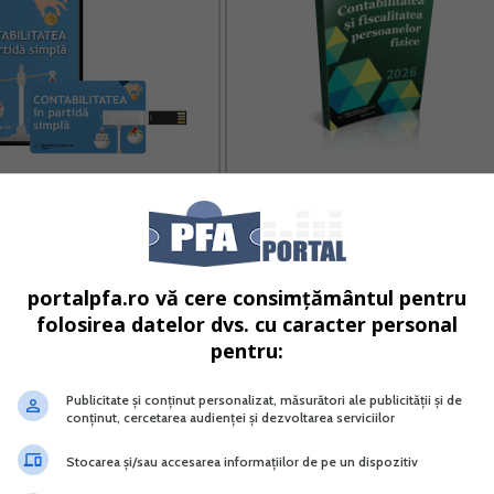
bilitatea in partida simpla
Contabilitatea si fiscalitatea
persoanelor fizice
Vreau acest produs →
Vreau acest produs →
portalpfa.ro vă cere consimțământul pentru
folosirea datelor dvs. cu caracter personal
 de pret de 30% + transport gratuit la livrare! >>
pentru:
ice extrem de utile, recomandari, temeiuri legale, comentar
Publicitate și conținut personalizat, măsurători ale publicității și de
nte si rapide pentru problemele cu care va intalniti in activit
conținut, cercetarea audienței și dezvoltarea serviciilor
Stocarea și/sau accesarea informațiilor de pe un dispozitiv