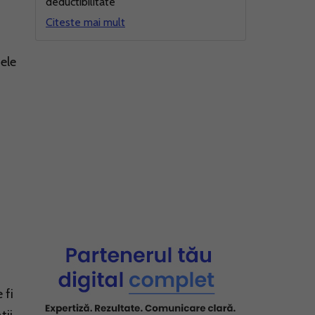
deductibilitate
Citeste mai mult
tele
 fi