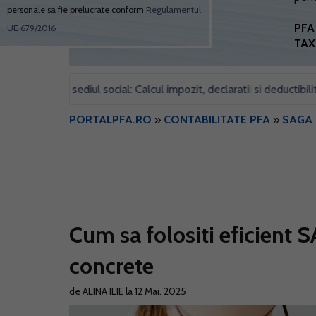
personale sa fie prelucrate conform
Regulamentul
PFA 
UE 679/2016
TAX
pentru sediul social: Calcul impozit, declaratii si deductibilitate
•
PORTALPFA.RO
»
CONTABILITATE PFA
»
SAGA 
Cum sa folositi eficient S
concrete
de
ALINA ILIE
la 12 Mai. 2025