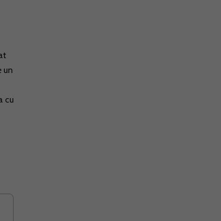
at
e un
a cu