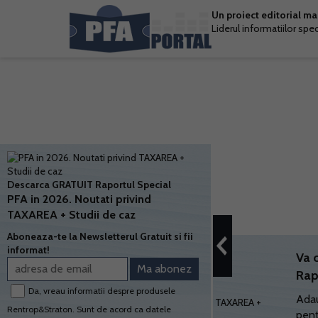
Un proiect editorial m
Liderul informatiilor spe
Descarca GRATUIT Raportul Special
PFA in 2026. Noutati privind
TAXAREA + Studii de caz
Aboneaza-te la Newsletterul Gratuit si fii
informat!
Va 
Rap
Da, vreau informatii despre produsele
Adau
Rentrop&Straton. Sunt de acord ca datele
pent