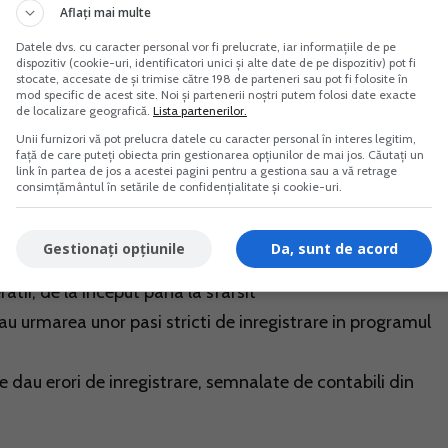
FA
Aflați mai multe
Datele dvs. cu caracter personal vor fi prelucrate, iar informațiile de pe
 raspunde clar si cu exemple practice intrebarilor dvs. pri
dispozitiv (cookie-uri, identificatori unici și alte date de pe dispozitiv) pot fi
stocate, accesate de și trimise către 198 de parteneri sau pot fi folosite în
care le indeplineste, modul de introducere a unor date
mod specific de acest site. Noi și partenerii noștri putem folosi date exacte
de localizare geografică.
Lista partenerilor.
tabile cerute de lege, rezolvarea unor probleme practice
Unii furnizori vă pot prelucra datele cu caracter personal în interes legitim,
ele.
față de care puteți obiecta prin gestionarea opțiunilor de mai jos. Căutați un
link în partea de jos a acestei pagini pentru a gestiona sau a vă retrage
consimțământul în setările de confidențialitate și cookie-uri.
exemple practice, recomandari
inlatura acum orice dubiu,
Gestionați opțiunile
Da, sunt de acord
caseta corespunzatoare care trebuie accesata de PFA
atii, de la inceput pana la sfarsit
 sau urmarea unor pasi stricti de inregistrare in programul
re dau erori de inregistrare, semnalate de contabili din