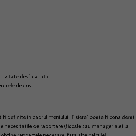
ctivitate desfasurata,
centrele de cost
 fi definite in cadrul meniului „Fisiere” poate fi considerat
e necesitatile de raportare (fiscale sau manageriale) la
 obtine rapoartele necesare, fara alte calcule!