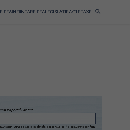
search
E PFA
INFIINTARE PFA
LEGISLATIE
ACTE
TAXE
imi Raportul Gratuit
&Straton. Sunt de acord ca datele personale sa fie prelucrate conform