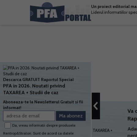
Un proiect editorial m
Liderul informatiilor spe
Descarca GRATUIT Raportul Special
PFA in 2026. Noutati privind
TAXAREA + Studii de caz
Aboneaza-te la Newsletterul Gratuit si fii
informat!
Va 
Rap
Da, vreau informatii despre produsele
Adau
Rentrop&Straton. Sunt de acord ca datele
pent