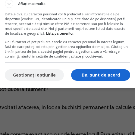
Aflați mai multe
Datele dvs. cu caracter personal vor fi prelucrate, iar informațiile de pe
 ce pot ruina afacerea dvs.!
dispozitiv (cookie-uri, identificatori unici și alte date de pe dispozitiv) pot fi
stocate, accesate de și trimise către 198 de parteneri sau pot fi folosite în
mod specific de acest site. Noi și partenerii noștri putem folosi date exacte
de localizare geografică.
Lista partenerilor.
icole! Utilizati
Ghid practic. SAGA pentru PFA. Operare,
Unii furnizori vă pot prelucra datele cu caracter personal în interes legitim,
față de care puteți obiecta prin gestionarea opțiunilor de mai jos. Căutați un
link în partea de jos a acestei pagini pentru a gestiona sau a vă retrage
consimțământul în setările de confidențialitate și cookie-uri.
al-contabil pe care Fiscul vi-l cere la control?
Gestionați opțiunile
Da, sunt de acord
situatiile dvs. financiare?
 pot duce la faliment?
voltati afacerea, in loc sa buchisiti permanent la calcule s
tele corecte exact acolo unde le este locul! Fara ezitari si 