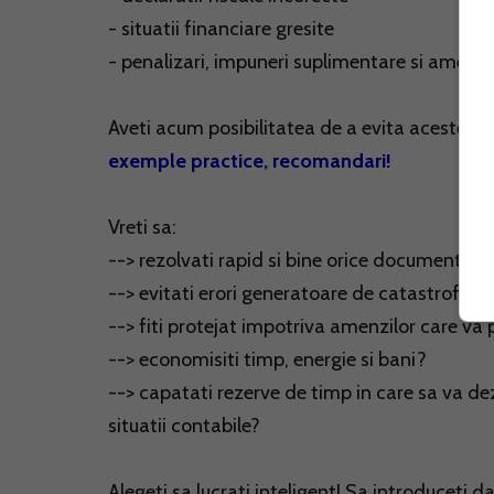
- situatii financiare gresite
- penalizari, impuneri suplimentare si amenzi
Aveti acum posibilitatea de a evita aceste per
exemple practice, recomandari!
Vreti sa:
--> rezolvati rapid si bine orice document fisc
--> evitati erori generatoare de catastrofe in 
--> fiti protejat impotriva amenzilor care va
--> economisiti timp, energie si bani?
--> capatati rezerve de timp in care sa va dez
situatii contabile?
Alegeti sa lucrati inteligent! Sa introduceti da