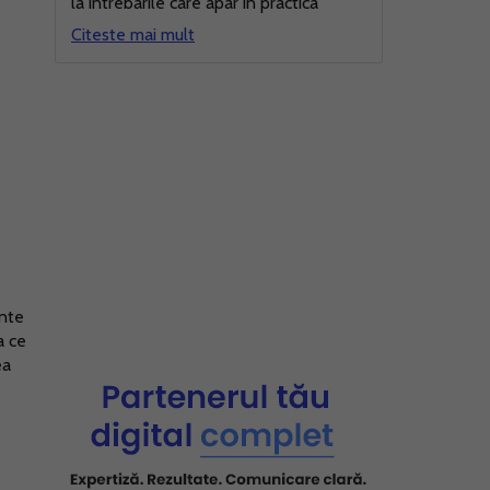
la intrebarile care apar in practica
Citeste mai mult
ante
a ce
ea