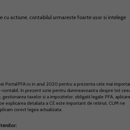
ne cu actiune, contabilul urmareste foarte usor si intelege
hipei PortalPFA.ro in anul 2020 pentru a prezenta cele mai import
al-contabil. In prezent scrie pentru dumneavoastra despre tot cee
 gestionarea taxelor si a impozitelor, obligatii legale PFA, aplicar
 pe explicarea detaliata a CE este important de retinut, CUM ne
plicam corect legea actualizata.
tenilor: