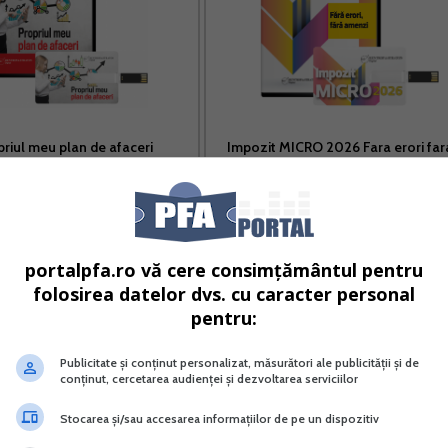
priul meu plan de afaceri
Impozit MICRO 2026 Fara erori far
amenzi
Vreau acest produs →
Vreau acest produs →
portalpfa.ro vă cere consimțământul pentru
folosirea datelor dvs. cu caracter personal
pentru:
Publicitate și conținut personalizat, măsurători ale publicității și de
conținut, cercetarea audienței și dezvoltarea serviciilor
tabile poate avea urmari grave pentru afacerea dvs.! Poa
Stocarea și/sau accesarea informațiilor de pe un dispozitiv