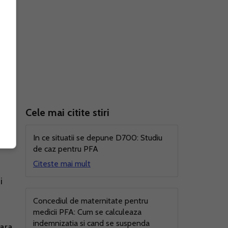
Cele mai citite stiri
In ce situatii se depune D700: Studiu
de caz pentru PFA
Citeste mai mult
i
Concediul de maternitate pentru
medicii PFA: Cum se calculeaza
indemnizatia si cand se suspenda
fara