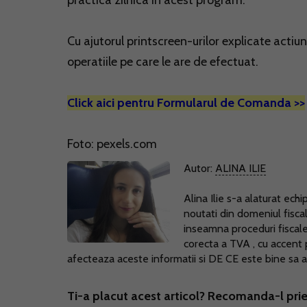
practica zilnica in acest program.
Cu ajutorul printscreen-urilor explicate actiu
operatiile pe care le are de efectuat.
Click aici pentru Formularul de Comanda >>
Foto: pexels.com
Autor:
ALINA ILIE
Alina Ilie s-a alaturat ec
noutati din domeniul fisc
inseamna proceduri fiscale,
corecta a TVA , cu accent
afecteaza aceste informatii si DE CE este bine sa a
Ti-a placut acest articol? Recomanda-l prie