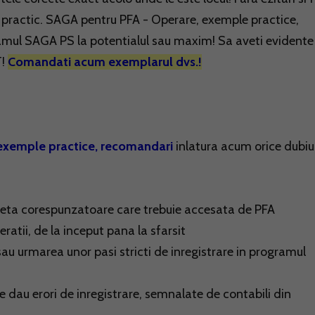
d practic. SAGA pentru PFA - Operare, exemple practice,
amul SAGA PS la potentialul sau maxim! Sa aveti evidente
T!
Comandati acum exemplarul dvs.!
exemple practice, recomandari
inlatura acum orice dubiu
caseta corespunzatoare care trebuie accesata de PFA
ratii, de la inceput pana la sfarsit
 sau urmarea unor pasi stricti de inregistrare in programul
re dau erori de inregistrare, semnalate de contabili din