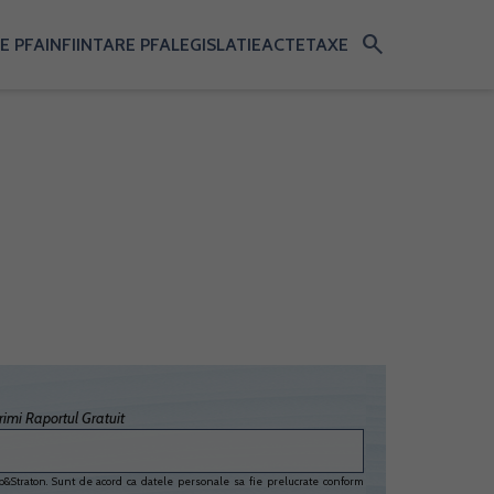
search
E PFA
INFIINTARE PFA
LEGISLATIE
ACTE
TAXE
imi Raportul Gratuit
&Straton. Sunt de acord ca datele personale sa fie prelucrate conform