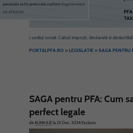
personale sa fie prelucrate conform
Regulamentul
PFA 
UE 679/2016
TAX
 pentru sediul social: Calcul impozit, declaratii si deductibilitate
PORTALPFA.RO
»
LEGISLATIE
»
SAGA PENTRU 
SAGA pentru PFA: Cum sa 
perfect legale
de
ALINA ILIE
la 25 Dec. 2024
Exclusiv