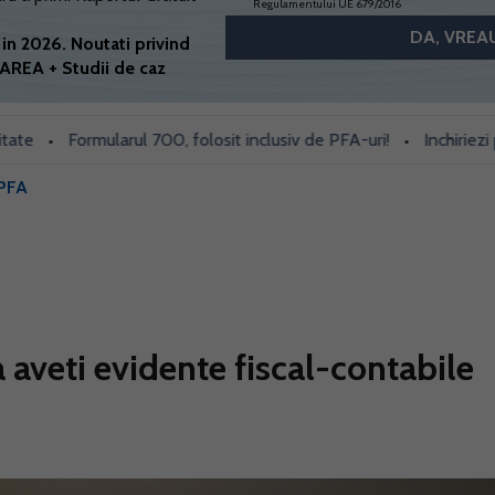
Regulamentului UE 679/2016
in 2026. Noutati privind
AREA + Studii de caz
Formularul 700, folosit inclusiv de PFA-uri!
Inchiriezi prin B
•
•
PFA
aveti evidente fiscal-contabile