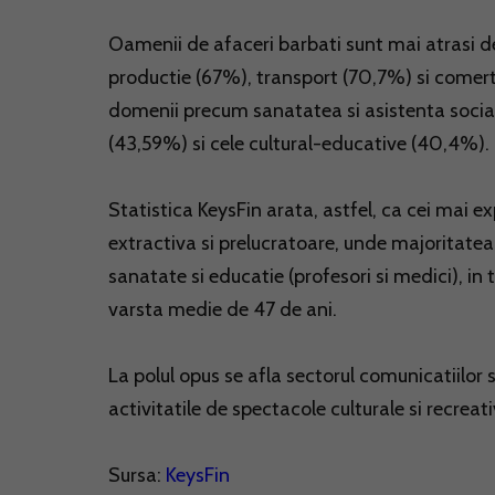
Oamenii de afaceri barbati sunt mai atrasi de i
productie (67%), transport (70,7%) si comert
domenii precum sanatatea si asistenta sociala 
(43,59%) si cele cultural-educative (40,4%).
Statistica KeysFin arata, astfel, ca cei mai 
extractiva si prelucratoare, unde majoritatea 
sanatate si educatie (profesori si medici), in 
varsta medie de 47 de ani.
La polul opus se afla sectorul comunicatiilor si
activitatile de spectacole culturale si recrea
Sursa:
KeysFin