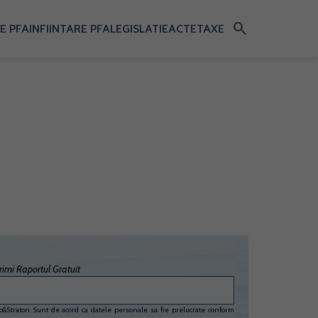
search
E PFA
INFIINTARE PFA
LEGISLATIE
ACTE
TAXE
imi Raportul Gratuit
&Straton. Sunt de acord ca datele personale sa fie prelucrate conform