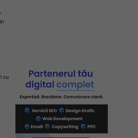
a
in
i cu