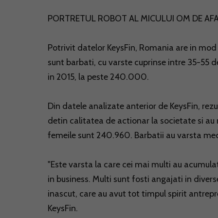
PORTRETUL ROBOT AL MICULUI OM DE AF
Potrivit datelor KeysFin, Romania are in mod
sunt barbati, cu varste cuprinse intre 35-55 
in 2015, la peste 240.000.
Din datele analizate anterior de KeysFin, rez
detin calitatea de actionar la societate si a
femeile sunt 240.960. Barbatii au varsta medi
"Este varsta la care cei mai multi au acumula
in business. Multi sunt fosti angajati in divers
inascut, care au avut tot timpul spirit antrepren
KeysFin.