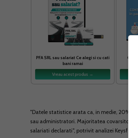
PFA SRL sau salariat Ce alegi si cu cati
Conta
bani ramai
Vreau acest produs →
"Datele statistice arata ca, in medie, 20% di
sau administratori. Majoritatea covarsitoar
salariati declarati", potrivit analizei Keysfin.