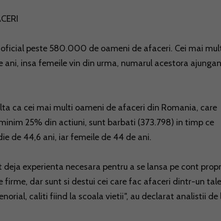
ACERI
 oficial peste 580.000 de oameni de afaceri. Cei mai mul
de ani, insa femeile vin din urma, numarul acestora ajunga
ulta ca cei mai multi oameni de afaceri din Romania, care
u minim 25% din actiuni, sunt barbati (373.798) in timp ce
e de 44,6 ani, iar femeile de 44 de ani.
t deja experienta necesara pentru a se lansa pe cont propr
e firme, dar sunt si destui cei care fac afaceri dintr-un tal
orial, caliti fiind la scoala vietii", au declarat analistii de 