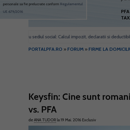
personale sa fie prelucrate conform
Regulamentul
PFA 
UE 679/2016
TAX
l pentru sediul social: Calcul impozit, declaratii si deductibilitate
PORTALPFA.RO
»
FORUM
»
FIRME LA DOMICILI
Keysfin: Cine sunt romani
vs. PFA
de
ANA TUDOR
la 19 Mai. 2016
Exclusiv