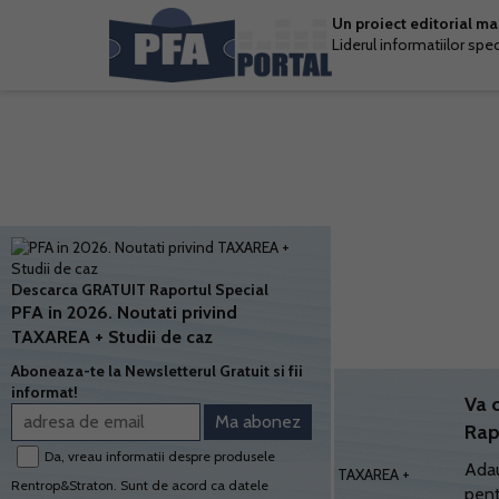
Un proiect editorial m
Liderul informatiilor spe
Descarca GRATUIT Raportul Special
PFA in 2026. Noutati privind
TAXAREA + Studii de caz
Aboneaza-te la Newsletterul Gratuit si fii
informat!
Va 
Rap
Da, vreau informatii despre produsele
Adau
Rentrop&Straton. Sunt de acord ca datele
pent