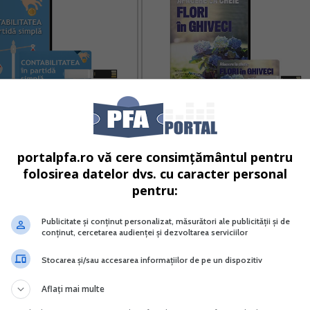
bilitatea in partida simpla
Afacere la cheie cu flori in ghiveci
portalpfa.ro vă cere consimțământul pentru
Vreau acest produs →
Vreau acest produs →
folosirea datelor dvs. cu caracter personal
pentru:
Publicitate și conținut personalizat, măsurători ale publicității și de
conținut, cercetarea audienței și dezvoltarea serviciilor
ntre firmele din Romania sunt inregistrate acasa la action
Stocarea și/sau accesarea informațiilor de pe un dispozitiv
e a acestora (98%) sunt microintreprinderi, cu maximum 2
Aflați mai multe