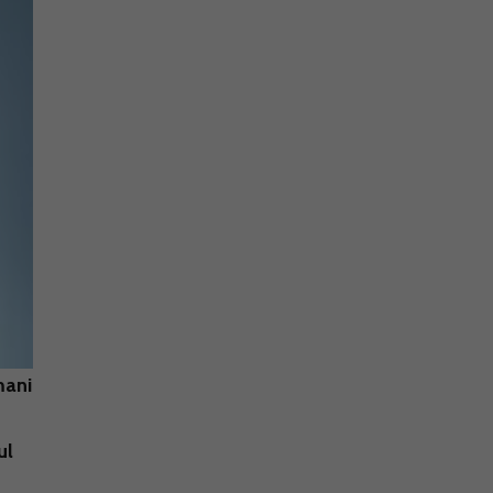
mani
ul