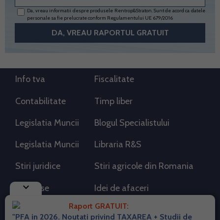
Da, vreau informatii despre produsele Rentrop&Straton. Sunt de acord ca datele
personale sa fie prelucrate conform
Regulamentului UE 679/2016
Info tva
Fiscalitate
Contabilitate
Timp liber
Legislatia Muncii
Blogul Specialistului
Legislatia Muncii
Libraria R&S
Stiri juridice
Stiri agricole din Romania
keyboard_arrow_down
AdSense
Idei de afaceri
Raport GRATUIT:
"PFA in 2026. Noutati privind TAXAREA + Studii de