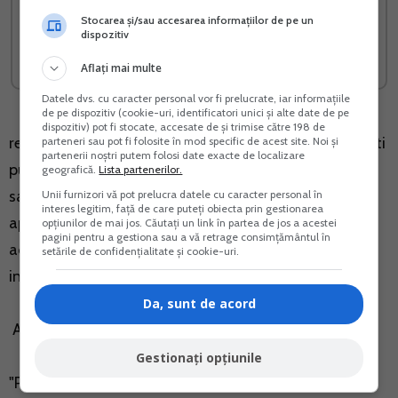
Afacere la cheie cu flori in
PFA SRL sau salariat Ce
Stocarea și/sau accesarea informațiilor de pe un
ghiveci
alegi si cu cati bani ramai
dispozitiv
Vreau acest produs →
Vreau acest produs →
Aflați mai multe
Datele dvs. cu caracter personal vor fi prelucrate, iar informațiile
de pe dispozitiv (cookie-uri, identificatori unici și alte date de pe
dispozitiv) pot fi stocate, accesate de și trimise către 198 de
respectiv incepand cu 9 mai 2015, consideram ca veti
parteneri sau pot fi folosite în mod specific de acest site. Noi și
partenerii noștri putem folosi date exacte de localizare
putea efectua restituiri de numerar intr-o singura zi,
geografică.
Lista partenerilor.
sau in zile diferite, intrucat aceasta lege nu este
Unii furnizori vă pot prelucra datele cu caracter personal în
interes legitim, față de care puteți obiecta prin gestionarea
aplicabila contractelor incheiate anterior intrarii
opțiunilor de mai jos. Căutați un link în partea de jos a acestei
pagini pentru a gestiona sau a vă retrage consimțământul în
acesteia in vigoare. Redam mai jos prevederile legale
setările de confidențialitate și cookie-uri.
invocate:
Da, sunt de acord
Art.16 alin. (2) din Legea 70/2015, prevede:
Gestionați opțiunile
"Prevederile cap. I nu se aplica contractelor incheiate