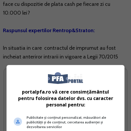
face cu dispozitie de plata cash pe fiecare zi cu
10.000 lei?
Raspunsul expertilor Rentrop&Straton:
In situatia in care contractul de imprumut au fost
incheiat anteriror intrarii in vigoare a Legii 70/2015
portalpfa.ro vă cere consimțământul
pentru folosirea datelor dvs. cu caracter
personal pentru:
Publicitate și conținut personalizat, măsurători ale
publicității și de conținut, cercetarea audienței și
dezvoltarea serviciilor