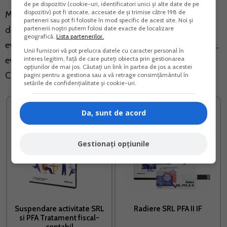
de pe dispozitiv (cookie-uri, identificatori unici și alte date de pe
dispozitiv) pot fi stocate, accesate de și trimise către 198 de
Ministerul Muncii va avea acces si la bazele de date
parteneri sau pot fi folosite în mod specific de acest site. Noi și
partenerii noștri putem folosi date exacte de localizare
detinute de alte autoritati/institutii publice privind
geografică.
Lista partenerilor.
evidenta populatiei, declaratiile si inregistrarile fiscale,
Unii furnizori vă pot prelucra datele cu caracter personal în
interes legitim, față de care puteți obiecta prin gestionarea
evidenta angajatorilor inregistrati in Registrul
opțiunilor de mai jos. Căutați un link în partea de jos a acestei
Comertului sau la Ministerul Finantelor Publice.
pagini pentru a gestiona sau a vă retrage consimțământul în
setările de confidențialitate și cookie-uri.
Da, sunt de acord
Gestionați opțiunile
Suspendare activitate SRL
Radiere SRL PFA II IF
si PFA Tratament fiscal-
contabil