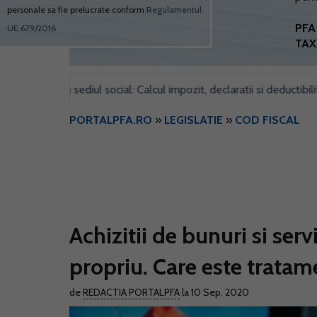
personale sa fie prelucrate conform
Regulamentul
PFA 
UE 679/2016
TAX
pentru sediul social: Calcul impozit, declaratii si deductibilitate
•
PORTALPFA.RO
»
LEGISLATIE
»
COD FISCAL
Achizitii de bunuri si serv
propriu. Care este tratam
de
REDACTIA PORTALPFA
la 10 Sep. 2020