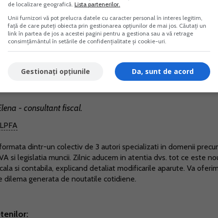
de localizare geografică.
Lista partenerilor.
Unii furnizori vă pot prelucra datele cu caracter personal în interes legitim,
 de catre PFA sunt in interes propriu, nu in scopul desfasurar
față de care puteți obiecta prin gestionarea opțiunilor de mai jos. Căutați un
link în partea de jos a acestei pagini pentru a gestiona sau a vă retrage
ea sunt cheltuieli nedeductibile la calculul impozitului pe ve
consimțământul în setările de confidențialitate și cookie-uri.
Gestionați opțiunile
Da, sunt de acord
lena - consultant fiscal.
LPFA
ormata dintr-un colectiv de 3 autori specializati in domenii prec
TVA si legislatia muncii. Zilnic aducem in atentia dvs. tot ce este no
scala si contabila, explicand detaliat modificarile aparute. Va oferi
ce dilema generata de noutatile cotidiene.
tenilor: