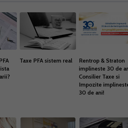
 PFA
Taxe PFA sistem real
Rentrop & Straton
ista
implineste 30 de an
arii?
Consilier Taxe si
Impozite implinest
30 de ani!