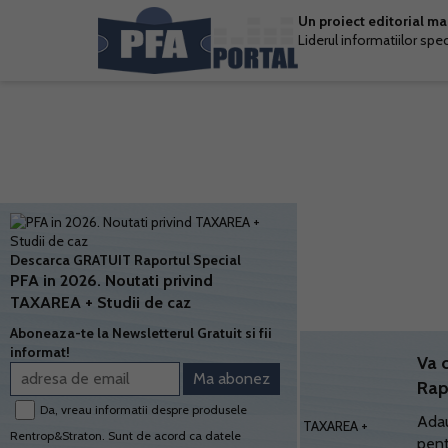
Un proiect editorial m
Liderul informatiilor spe
Descarca GRATUIT Raportul Special
PFA in 2026. Noutati privind
TAXAREA + Studii de caz
Aboneaza-te la Newsletterul Gratuit si fii
informat!
Va 
Rap
Da, vreau informatii despre produsele
Adau
Rentrop&Straton. Sunt de acord ca datele
pent