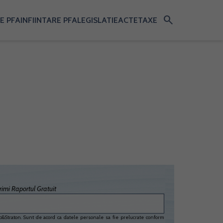
search
E PFA
INFIINTARE PFA
LEGISLATIE
ACTE
TAXE
imi Raportul Gratuit
&Straton. Sunt de acord ca datele personale sa fie prelucrate conform