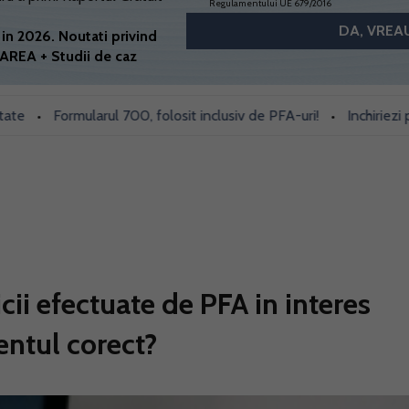
Regulamentului UE 679/2016
in 2026. Noutati privind
AREA + Studii de caz
Formularul 700, folosit inclusiv de PFA-uri!
Inchiriezi prin Bo
•
icii efectuate de PFA in interes
entul corect?