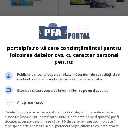
omplet Impozitul pe venit si
Afacere la cheie cu flori in ghiveci
contributiile sociale
Vreau acest produs →
Vreau acest produs →
portalpfa.ro vă cere consimțământul pentru
folosirea datelor dvs. cu caracter personal
pentru:
dependente, justificate prin documente; (…)
Publicitate și conținut personalizat, măsurători ale publicității și de
conținut, cercetarea audienței și dezvoltarea serviciilor
itatii si reglementate prin acte normative in vigoare; (…)”.
Stocarea și/sau accesarea informațiilor de pe un dispozitiv
Aflați mai multe
Datele dvs. cu caracter personal vor fi prelucrate, iar informațiile de pe
ltuielile trebuie “sa fie efectuate in cadrul activitatilor
dispozitiv (cookie-uri, identificatori unici și alte date de pe dispozitiv) pot fi
stocate, accesate de și trimise către 198 de parteneri sau pot fi folosite în
efectuate in scopul desfasurarii activitatii independente”.
mod specific de acest site. Noi și partenerii noștri putem folosi date exacte