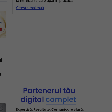
la intrebarile care apar in practica
Citeste mai mult
i!
e