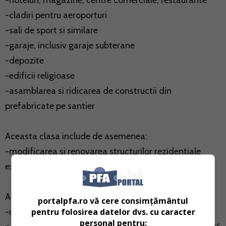
-hoteluri, magazine, centre comerciale, restaurante
-cladiri pentru aeroporturi
-sali de sport si similare
-garaje, inclusiv garaje subterane
-depozite
-edificii religioase
-asamblarea si ridicarea de constructii din
prefabricate pe santier
Aceasta clasa include de asemenea:
-modificarea si renovarea structurilor rezidentiale
existente
Aceasta clasa exclude:
portalpfa.ro vă cere consimțământul
pentru folosirea datelor dvs. cu caracter
-ridicarea constructiilor prefabricate complete din
personal pentru: