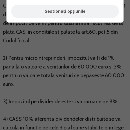
Constructii beneficiaza in perioada 1 ianuarie 2019 - 31
Gestionați opțiunile
decembrie 2028 de anumite facilitati fiscale-scutirea
de impozit pe venit pentru salariatii sai, scutirea de la
plata CAS, in conditiile stipulate la art.60, pct.5 din
Codul fiscal.
2) Pentru microintreprinderi, impozitul va fi de 1%
pana la o valoare a veniturilor de 60.000 euro si 3%
pentru o valoare totala venituri ce depaseste 60.000
euro.
3) Impozitul pe dividende este si va ramane de 8%
4) CASS 10% aferenta dividendelor distribuite se va
calcula in functie de cele 3 plafoane stabilite prin lege: