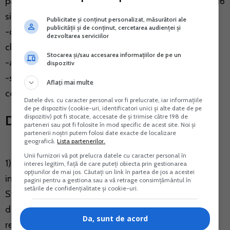
parti deja fabricate, dar nu din beton, vezi diviziunile 16
si 25
Publicitate și conținut personalizat, măsurători ale
publicității și de conținut, cercetarea audienței și
-constructia de instalatii industriale, cu exceptia
dezvoltarea serviciilor
cladirilor, vezi 4299
Stocarea și/sau accesarea informațiilor de pe un
-activitati de arhitectura si de inginerie, vezi 711
dispozitiv
-servicii de management al proiectelor pentru
Aflați mai multe
constructii, vezi 711
Datele dvs. cu caracter personal vor fi prelucrate, iar informațiile
de pe dispozitiv (cookie-uri, identificatori unici și alte date de pe
dispozitiv) pot fi stocate, accesate de și trimise către 198 de
D.p.d.v fiscal - Legea 296/2023
parteneri sau pot fi folosite în mod specific de acest site. Noi și
partenerii noștri putem folosi date exacte de localizare
geografică.
Lista partenerilor.
Unii furnizori vă pot prelucra datele cu caracter personal în
1) SRL care desfasoara activitati din cele mentionate
interes legitim, față de care puteți obiecta prin gestionarea
opțiunilor de mai jos. Căutați un link în partea de jos a acestei
in Ordinul nr. 337/2007 al Institutului National de
pagini pentru a gestiona sau a vă retrage consimțământul în
setările de confidențialitate și cookie-uri.
Statistica privind actualizarea Clasificarii activitatilor
din economia nationala, la codurile CAEN care se
Da, sunt de acord
regasesc in diviziunile 41, 42, 43 din sectiunea F -