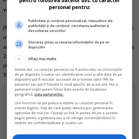
pentru folosirea datelor dvs. cu caracter
Pentru PFA in sistem real, se datoreaza
impozit pe
personal pentru:
venit, CAS,CASS
in functie de venitul net realizat.
Publicitate și conținut personalizat, măsurători ale
publicității și de conținut, cercetarea audienței și
Plafonul minim pentru CASS, corespunzator a 6 salarii
dezvoltarea serviciilor
minime, ramane la 24.300 lei, iar contributia minima
Stocarea și/sau accesarea informațiilor de pe un
anuala la CASS ramane de asemenea neschimbata, la
dispozitiv
2.430 lei. Pentru persoanele cu venituri situate intre
Aflați mai multe
plafoane, regula de calcul ramane aceeasi, respectiv
Datele dvs. cu caracter personal vor fi prelucrate, iar informațiile
10% din venitul net realizat.
de pe dispozitiv (cookie-uri, identificatori unici și alte date de pe
dispozitiv) pot fi stocate, accesate de și trimise către 198 de
parteneri sau pot fi folosite în mod specific de acest site. Noi și
partenerii noștri putem folosi date exacte de localizare
geografică.
Lista partenerilor.
Unii furnizori vă pot prelucra datele cu caracter personal în
interes legitim, față de care puteți obiecta prin gestionarea
opțiunilor de mai jos. Căutați un link în partea de jos a acestei
pagini pentru a gestiona sau a vă retrage consimțământul în
setările de confidențialitate și cookie-uri.