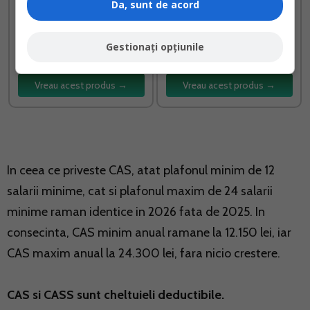
Da, sunt de acord
Ghid complet Impozitul pe
Suspendare activitate SRL
venit si contributiile
si PFA Tratament fiscal-
Gestionați opțiunile
sociale
contabil
Vreau acest produs →
Vreau acest produs →
In ceea ce priveste CAS, atat plafonul minim de 12
salarii minime, cat si plafonul maxim de 24 salarii
minime raman identice in 2026 fata de 2025. In
consecinta, CAS minim anual ramane la 12.150 lei, iar
CAS maxim anual la 24.300 lei, fara nicio crestere.
CAS si CASS sunt cheltuieli deductibile.