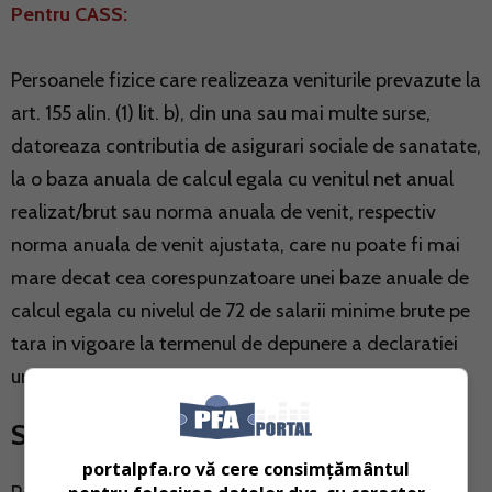
Pentru CASS:
Persoanele fizice care realizeaza veniturile prevazute la
art. 155 alin. (1) lit. b), din una sau mai multe surse,
datoreaza contributia de asigurari sociale de sanatate,
la o baza anuala de calcul egala cu venitul net anual
realizat/brut sau norma anuala de venit, respectiv
norma anuala de venit ajustata, care nu poate fi mai
mare decat cea corespunzatoare unei baze anuale de
calcul egala cu nivelul de 72 de salarii minime brute pe
tara in vigoare la termenul de depunere a declaratiei
unice.
Sistem real
portalpfa.ro vă cere consimțământul