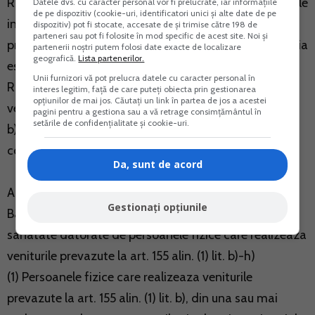
Romaniei, cu respectarea legislatiei europene aplicabile
Datele dvs. cu caracter personal vor fi prelucrate, iar informațiile
de pe dispozitiv (cookie-uri, identificatori unici și alte date de pe
in domeniul securitatii sociale, precum si a acordurilor
dispozitiv) pot fi stocate, accesate de și trimise către 198 de
parteneri sau pot fi folosite în mod specific de acest site. Noi și
privind sistemele de securitate sociala la care Romania
partenerii noștri putem folosi date exacte de localizare
geografică.
Lista partenerilor.
este parte, pentru care exista obligatia declararii in
Unii furnizori vă pot prelucra datele cu caracter personal în
Romania, realizate din urmatoarele categorii de
interes legitim, față de care puteți obiecta prin gestionarea
opțiunilor de mai jos. Căutați un link în partea de jos a acestei
venituri: (...)
pagini pentru a gestiona sau a vă retrage consimțământul în
setările de confidențialitate și cookie-uri.
b) venituri din activitati independente, definite
conform art. 67;
Da, sunt de acord
ART. 170
Gestionați opțiunile
Baza de calcul al contributiei de asigurari sociale de
sanatate datorate de persoanele fizice care realizeaza
veniturile prevazute la art. 155 alin. (1) lit. b)-h)
(1) Persoanele fizice care realizeaza veniturile
prevazute la art. 155 alin. (1) lit. b), din una sau mai