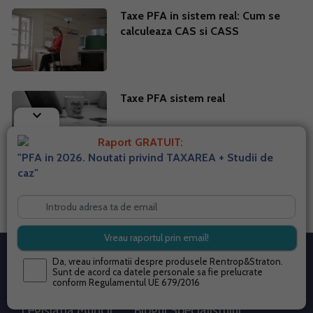
Taxe PFA in sistem real: Cum se
calculeaza CAS si CASS
Taxe PFA sistem real
keyboard_arrow_down
Raport GRATUIT:
"PFA in 2026. Noutati privind TAXAREA + Studii de
caz"
Mai multe articole despre
taxe pfa
Info tva
Fiscalitate
Da, vreau informatii despre produsele Rentrop&Straton.
Sunt de acord ca datele personale sa fie prelucrate
Contabilitate
Timp liber
conform
Regulamentul UE 679/2016
Legislatia Muncii
Blogul Specialistului