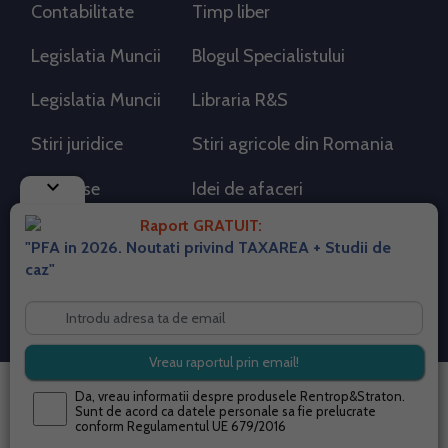
Contabilitate
Timp liber
Legislatia Muncii
Blogul Specialistului
Legislatia Muncii
Libraria R&S
Stiri juridice
Stiri agricole din Romania
keyboard_arrow_down
AdSense
Idei de afaceri
Raport GRATUIT:
"PFA in 2026. Noutati privind TAXAREA + Studii de
RSS Flux RSS 2.0
caz"
Sitemap XML
Despre cookies
Parterneri PortalPFA
Termeni si conditii
Contact
© 2026 portalpfa.ro. Toate drepturile rezervate.
Da, vreau informatii despre produsele Rentrop&Straton.
Sunt de acord ca datele personale sa fie prelucrate
conform
Regulamentul UE 679/2016