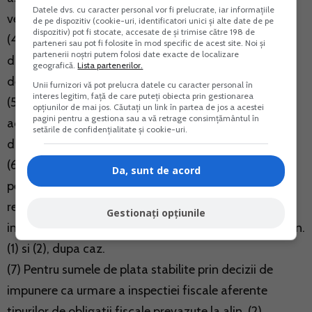
Datele dvs. cu caracter personal vor fi prelucrate, iar informațiile
veniturilor realizate in anul 2018.
de pe dispozitiv (cookie-uri, identificatori unici și alte date de pe
dispozitiv) pot fi stocate, accesate de și trimise către 198 de
(4) Valoarea bonificatiilor prevazute la alin. (3)
parteneri sau pot fi folosite în mod specific de acest site. Noi și
partenerii noștri putem folosi date exacte de localizare
diminueaza obligatiile fiscale prevazute la alin. (2),
geografică.
Lista partenerilor.
declarate prin declaratia unica.
Unii furnizori vă pot prelucra datele cu caracter personal în
interes legitim, față de care puteți obiecta prin gestionarea
(5) Organul fiscal central constata, din oficiu,
opțiunilor de mai jos. Căutați un link în partea de jos a acestei
pagini pentru a gestiona sau a vă retrage consimțământul în
acordarea bonificatiilor prevazute la alin. (3), dupa
setările de confidențialitate și cookie-uri.
data de 31 iulie 2019, prin emiterea unei decizii.
(6) Bonificatiile prevazute la alin. (3), se acorda si
Da, sunt de acord
pentru obligatiile fiscale stabilite prin declaratii
rectificative depuse pana la data de 31 iulie 2019
Gestionați opțiunile
inclusiv, daca sunt respectate conditiile de la art.2, alin.
(1) si (2), dupa caz.
(7) Pentru sumele de plata stabilite prin decizii de
impunere ca urmare a inspectiei fiscale aferente
tipurilor de obligatii fiscale prevazute la alin. (2),