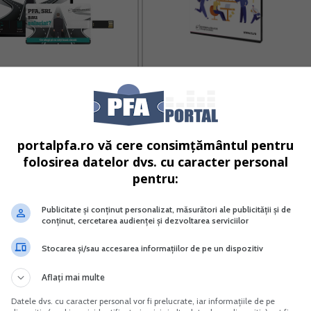
au salariat Ce alegi si cu cati
Suspendare activitate SRL si PFA
bani ramai
Tratament fiscal-contabil
Vreau acest produs →
Vreau acest produs →
portalpfa.ro vă cere consimțământul pentru
folosirea datelor dvs. cu caracter personal
intocmite de institutiile publice pentru trimestrele I-III ale
pentru:
ie la Ministerul Finantelor si la unitatile subordonate, se a
Publicitate și conținut personalizat, măsurători ale publicității și de
conținut, cercetarea audienței și dezvoltarea serviciilor
Stocarea și/sau accesarea informațiilor de pe un dispozitiv
e Administrare Fiscala nr. 551/2021 privind modificarea an
Aflați mai multe
e Administrare Fiscala nr. 1.612/2018 pentru aprobarea
Datele dvs. cu caracter personal vor fi prelucrate, iar informațiile de pe