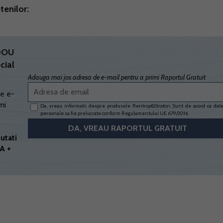
tenilor:
ADOU
cial
Adauga mai jos adresa de e-mail pentru a primi Raportul Gratuit
e e-
mi
Da, vreau informatii despre produsele Rentrop&Straton. Sunt de acord ca dat
personale sa fie prelucrate conform
Regulamentului UE 679/2016
utati
A +