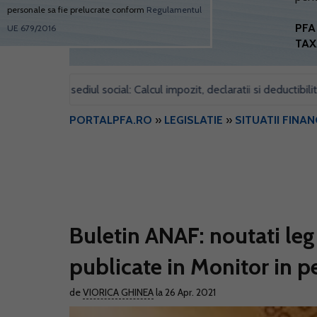
personale sa fie prelucrate conform
Regulamentul
PFA 
UE 679/2016
TAX
entru sediul social: Calcul impozit, declaratii si deductibilitate
•
PORTALPFA.RO
»
LEGISLATIE
»
SITUATII FINAN
Buletin ANAF: noutati legi
publicate in Monitor in p
de
VIORICA GHINEA
la 26 Apr. 2021