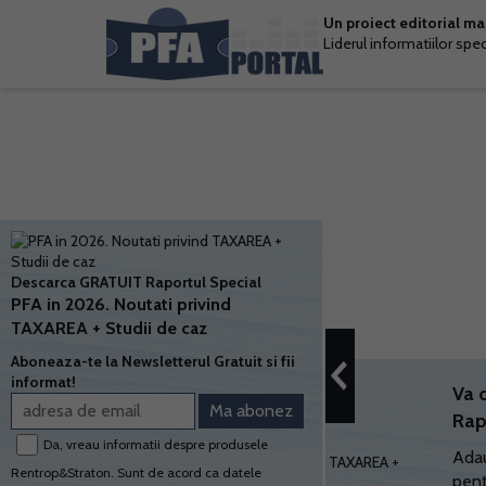
Un proiect editorial m
Liderul informatiilor spe
Descarca GRATUIT Raportul Special
PFA in 2026. Noutati privind
TAXAREA + Studii de caz
Aboneaza-te la Newsletterul Gratuit si fii
informat!
Va 
Rap
Da, vreau informatii despre produsele
Adau
Rentrop&Straton. Sunt de acord ca datele
pent