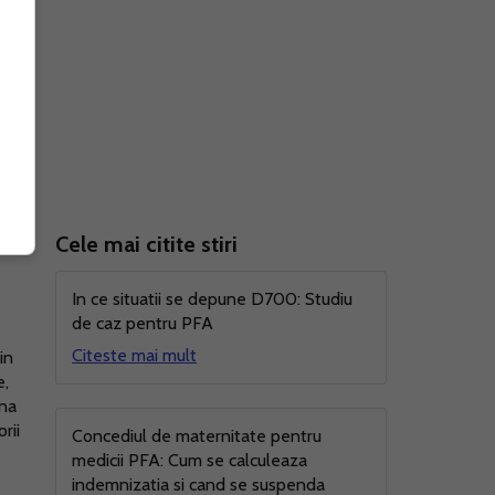
Cele mai citite stiri
In ce situatii se depune D700: Studiu
de caz pentru PFA
Citeste mai mult
in
e,
mna
rii
Concediul de maternitate pentru
medicii PFA: Cum se calculeaza
indemnizatia si cand se suspenda