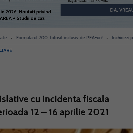
Regulamentului UE 679/2016
in 2026. Noutati privind
AREA + Studii de caz
Formularul 700, folosit inclusiv de PFA-uri!
Inchiriezi prin Boo
•
CIARE
slative cu incidenta fiscala
erioada 12 – 16 aprilie 2021