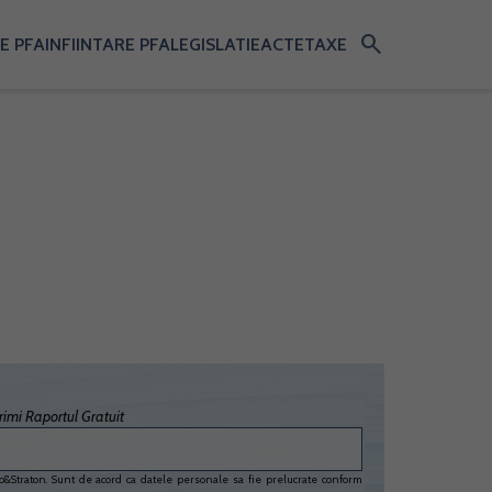
search
E PFA
INFIINTARE PFA
LEGISLATIE
ACTE
TAXE
imi Raportul Gratuit
&Straton. Sunt de acord ca datele personale sa fie prelucrate conform