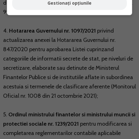
domeniul tehnologiei informatiei (Monitorul Oficial nr.
Gestionați opțiunile
998 din 19 octombrie 2021);
4.
Hotararea Guvernului nr. 1097/2021
privind
actualizarea anexei la Hotararea Guvernului nr.
847/2020 pentru aprobarea Listei cuprinzand
categoriile de informatii secrete de stat, pe niveluri de
secretizare, elaborate sau detinute de Ministerul
Finantelor Publice si de institutiile aflate in subordinea
acestuia si termenele de clasificare aferente (Monitorul
Oficial nr. 1008 din 21 octombrie 2021);
5.
Ordinul ministrului finantelor si ministrului muncii si
protectiei sociale nr. 1239/2021
pentru modificarea si
completarea reglementarilor contabile aplicabile