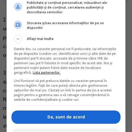
Publicitate și conținut personalizat, măsurători ale
publicității și de conținut, cercetarea audienței și
dezvoltarea serviciilor
2.
Ordinul ministrului finantelor nr.1240/2021
privind
Stocarea și/sau accesarea informațiilor de pe un
dispozitiv
unele prevederi aplicabile persoanelor care opteaza
pentru un exercitiu financiar diferit de anul
Aflați mai multe
calendaristic (Monitorul Oficial nr. 999 din 20
Datele dvs. cu caracter personal vor fi prelucrate, iar informațiile
de pe dispozitiv (cookie-uri, identificatori unici și alte date de pe
octombrie 2021);
dispozitiv) pot fi stocate, accesate de și trimise către 198 de
parteneri sau pot fi folosite în mod specific de acest site. Noi și
partenerii noștri putem folosi date exacte de localizare
3.
Ordinul ministrului finantelor nr.1233/2021
pentru
geografică.
Lista partenerilor.
Unii furnizori vă pot prelucra datele cu caracter personal în
aprobarea Procedurii de indrumare si asistenta a
interes legitim, față de care puteți obiecta prin gestionarea
contribuabililor/platitorilor, acordate de catre Agentia
opțiunilor de mai jos. Căutați un link în partea de jos a acestei
pagini pentru a gestiona sau a vă retrage consimțământul în
Nationala de Administrare Fiscala, si de coordonare
setările de confidențialitate și cookie-uri.
metodologica a activitatii de aplicare unitara a
legislatiei fiscale si procedural fiscale desfasurate de
Da, sunt de acord
structurile de asistenta contribuabili, precum si in