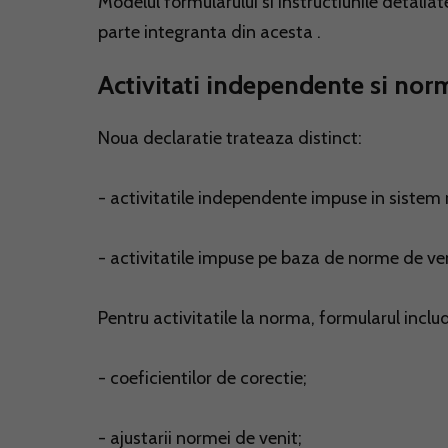
Modelul formularului si instructiunile detalia
parte integranta din acesta .
Activitati independente si nor
Noua declaratie trateaza distinct:
- activitatile independente impuse in sistem r
- activitatile impuse pe baza de norme de ven
Pentru activitatile la norma, formularul inclu
- coeficientilor de corectie;
- ajustarii normei de venit;