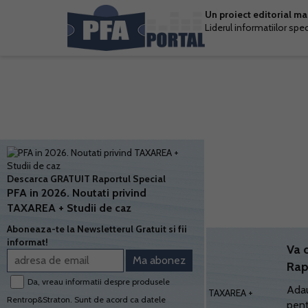
Un proiect editorial m
Liderul informatiilor spe
Descarca GRATUIT Raportul Special
PFA in 2026. Noutati privind
TAXAREA + Studii de caz
Aboneaza-te la Newsletterul Gratuit si fii
informat!
Va 
Rap
Da, vreau informatii despre produsele
Adau
Rentrop&Straton. Sunt de acord ca datele
pent