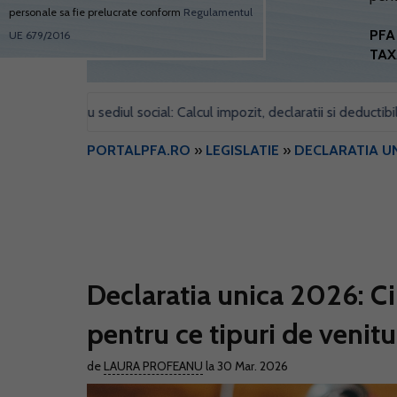
personale sa fie prelucrate conform
Regulamentul
PFA 
UE 679/2016
TAX
l pentru sediul social: Calcul impozit, declaratii si deductibilitate
PORTALPFA.RO
»
LEGISLATIE
»
DECLARATIA UN
Declaratia unica 2026: Ci
pentru ce tipuri de veni
de
LAURA PROFEANU
la 30 Mar. 2026