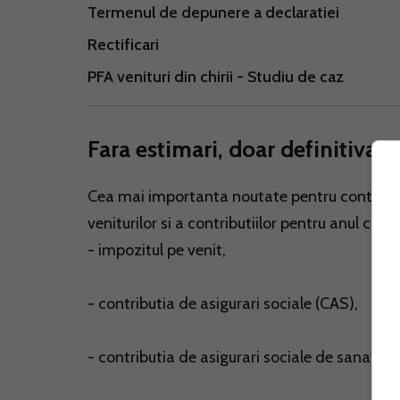
Termenul de depunere a declaratiei
Rectificari
PFA venituri din chirii - Studiu de caz
Fara estimari, doar definitivari
Cea mai importanta noutate pentru contribuab
veniturilor si a contributiilor pentru anul cur
- impozitul pe venit,
- contributia de asigurari sociale (CAS),
- contributia de asigurari sociale de sanatat