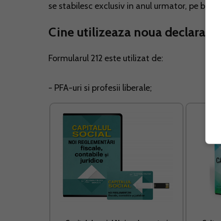
se stabilesc exclusiv in anul urmator, pe baza 
Cine utilizeaza noua declaratie
Formularul 212 este utilizat de:
- PFA-uri si profesii liberale;