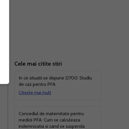
Cele mai citite stiri
In ce situatii se depune D700: Studiu
de caz pentru PFA
Citeste mai mult
Concediul de maternitate pentru
medicii PFA: Cum se calculeaza
indemnizatia si cand se suspenda