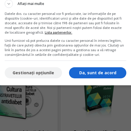
veniturilor efectiv realizate.
Aflați mai multe
Datele dvs. cu caracter personal vor fi prelucrate, iar informațiile de pe
 unica
dispozitiv (cookie-uri, identificatori unici și alte date de pe dispozitiv) pot fi
stocate, accesate de și trimise către 198 de parteneri sau pot fi folosite în
mod specific de acest site. Noi și partenerii noștri putem folosi date exacte
de localizare geografică.
Lista partenerilor.
Unii furnizori vă pot prelucra datele cu caracter personal în interes legitim,
față de care puteți obiecta prin gestionarea opțiunilor de mai jos. Căutați un
link în partea de jos a acestei pagini pentru a gestiona sau a vă retrage
consimțământul în setările de confidențialitate și cookie-uri.
Gestionați opțiunile
Da, sunt de acord