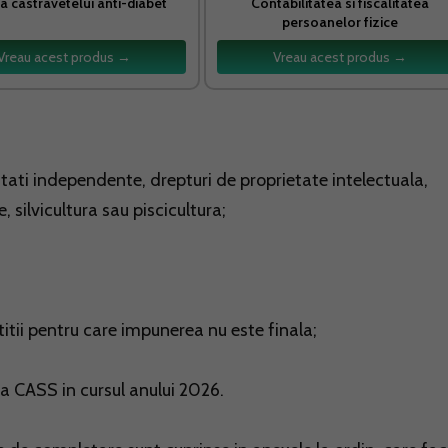
a castravetelui anti-diabet
Contabilitatea si fiscalitatea
persoanelor fizice
Vreau acest produs →
Vreau acest produs →
vitati independente, drepturi de proprietate intelectuala,
, silvicultura sau piscicultura;
titii pentru care impunerea nu este finala;
a CASS in cursul anului 2026.