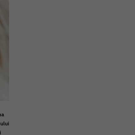
na
tului
i