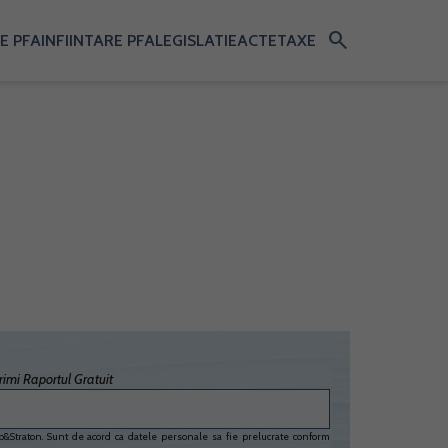
search
E PFA
INFIINTARE PFA
LEGISLATIE
ACTE
TAXE
imi Raportul Gratuit
&Straton. Sunt de acord ca datele personale sa fie prelucrate conform