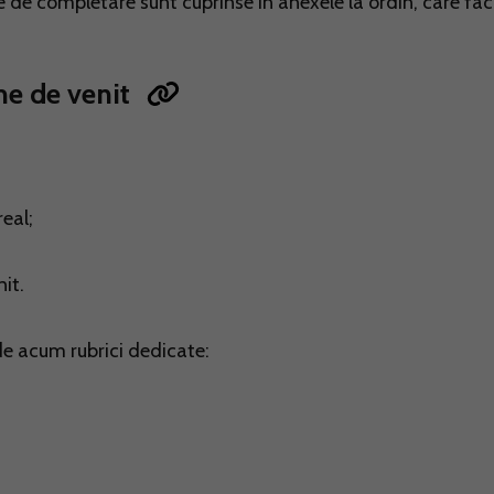
te de completare sunt cuprinse in anexele la ordin, care fac
me de venit
eal;
it.
de acum rubrici dedicate: