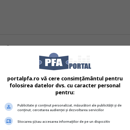
ili este eliminarea completa a obligatiei de estimare a
ent. Incepand cu veniturile aferente anului 2025:
portalpfa.ro vă cere consimțământul pentru
folosirea datelor dvs. cu caracter personal
pentru:
Publicitate și conținut personalizat, măsurători ale publicității și de
conținut, cercetarea audienței și dezvoltarea serviciilor
e (CASS)
Stocarea și/sau accesarea informațiilor de pe un dispozitiv