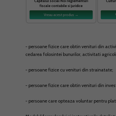
Capitalul social Noi reglementari
Cultur
fiscale contabile si juridice
Vreau acest produs →
- persoane fizice care obtin venituri din acti
cedarea folosintei bunurilor, activitati agricole
- persoane fizice cu venituri din strainatate;
- persoane fizice care obtin venituri din inves
- persoane care opteaza voluntar pentru plat