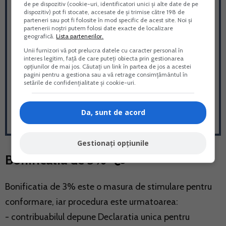
de pe dispozitiv (cookie-uri, identificatori unici și alte date de pe
V-am pregatit un ghid practic care
dispozitiv) pot fi stocate, accesate de și trimise către 198 de
raspunde la absolut orice intrebare legata
parteneri sau pot fi folosite în mod specific de acest site. Noi și
partenerii noștri putem folosi date exacte de localizare
de
Declaratia unica in 2026
! Realizat de un
geografică.
Lista partenerilor.
reputat specialist (consultantul fiscal Vera
Unii furnizori vă pot prelucra datele cu caracter personal în
Constantin),
ghidul Declaratia Unica 2026.
interes legitim, față de care puteți obiecta prin gestionarea
opțiunilor de mai jos. Căutați un link în partea de jos a acestei
Impozit pe venit. Contributii CAS si CASS
pagini pentru a gestiona sau a vă retrage consimțământul în
va ofera absolut toate informatiile
setările de confidențialitate și cookie-uri.
necesare pentru a putea gestiona
CORECT orice aspect legat de aceasta
Da, sunt de acord
Declaratie
Gestionați opțiunile
Bonificatia de 3%
Bonificatia de 3% este o masura de stimulare pentru
conformare, iar procedura este urmatoarea:
- contribuabilul depune Declaratia unica pentru