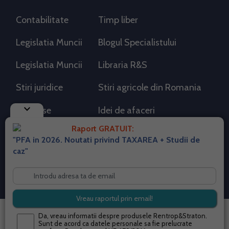
Contabilitate
Timp liber
Legislatia Muncii
Blogul Specialistului
Legislatia Muncii
Libraria R&S
Stiri juridice
Stiri agricole din Romania
keyboard_arrow_down
AdSense
Idei de afaceri
Raport GRATUIT:
"PFA in 2026. Noutati privind TAXAREA + Studii de
RSS Flux RSS 2.0
caz"
Sitemap XML
Despre cookies
Parterneri PortalPFA
Termeni si conditii
Contact
© 2026 portalpfa.ro. Toate drepturile rezervate.
Da, vreau informatii despre produsele Rentrop&Straton.
Sunt de acord ca datele personale sa fie prelucrate