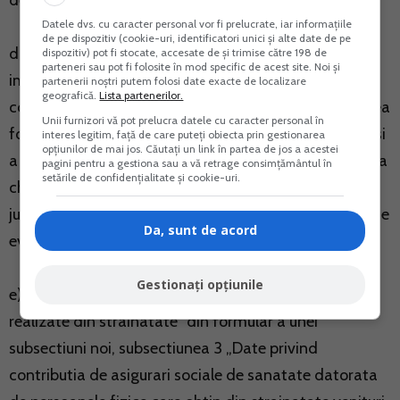
de capital din afara Romaniei”;
Datele dvs. cu caracter personal vor fi prelucrate, iar informațiile
de pe dispozitiv (cookie-uri, identificatori unici și alte date de pe
d) evidentierea la subsectiunea 1 „Date privind
dispozitiv) pot fi stocate, accesate de și trimise către 198 de
parteneri sau pot fi folosite în mod specific de acest site. Noi și
impozitul pe veniturile impuse in sistem real/pe baza
partenerii noștri putem folosi date exacte de localizare
geografică.
Lista partenerilor.
cotelor forfetare de cheltuieli” a veniturilor din cedarea
Unii furnizori vă pot prelucra datele cu caracter personal în
folosintei bunurilor platite exclusiv in natura, precum si
interes legitim, față de care puteți obiecta prin gestionarea
opțiunilor de mai jos. Căutați un link în partea de jos a acestei
a sumelor reprezentand garantie utilizata pentru plata
pagini pentru a gestiona sau a vă retrage consimțământul în
setările de confidențialitate și cookie-uri.
chiriei stabilita prin contract incheiat cu persoane
juridice sau alte entitati care au obligatia de a conduce
Da, sunt de acord
evidenta contabila;
Gestionați opțiunile
e) introducerea la sectiunea 2 „Date privind veniturile
realizate din strainatate” din formular a unei
subsectiuni noi, subsectiunea 3 „Date privind
contributia de asigurari sociale de sanatate datorata