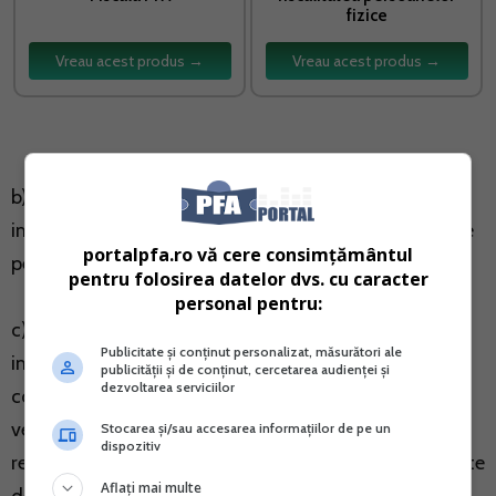
fizice
Vreau acest produs →
Vreau acest produs →
b) introducerea subsectiunii necesare stabilirii
impozitului pe veniturile din activitati agricole, impuse
portalpfa.ro vă cere consimțământul
pe baza normelor de venit;
pentru folosirea datelor dvs. cu caracter
personal pentru:
c) introducerea la subsectiunea 1 „Date privind
Publicitate și conținut personalizat, măsurători ale
impozitul pe veniturile impuse in sistem real/pe baza
publicității și de conținut, cercetarea audienței și
dezvoltarea serviciilor
cotelor forfetare de cheltuieli” a unei noi categorii de
venit, respectiv “Dobanzi platite de persoane juridice
Stocarea și/sau accesarea informațiilor de pe un
dispozitiv
rezidente in Romania, pentru obligatiuni emise pe piete
Aflați mai multe