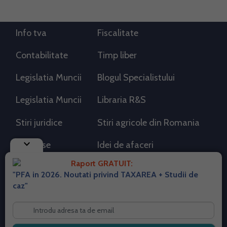
Info tva
Fiscalitate
Contabilitate
Timp liber
Legislatia Muncii
Blogul Specialistului
Legislatia Muncii
Libraria R&S
Stiri juridice
Stiri agricole din Romania
keyboard_arrow_down
AdSense
Idei de afaceri
Raport GRATUIT:
"PFA in 2026. Noutati privind TAXAREA + Studii de
RSS Flux RSS 2.0
caz"
Sitemap XML
Despre cookies
Parterneri PortalPFA
Termeni si conditii
Contact