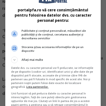
iulie 2022, care introduce mai multe plafoane la care
raportam venitul realizat pentru a stabili contributiile
portalpfa.ro vă cere consimțământul
pentru folosirea datelor dvs. cu caracter
datorate. Astfel, avem:
personal pentru:
-plafonul de 6 salarii = 18.000 lei – plafon nou pentru
Publicitate și conținut personalizat, măsurători ale
publicității și de conținut, cercetarea audienței și
CASS valabil din 2023
dezvoltarea serviciilor
-plafonul de 12 salarii = 36.000 lei – plafon curent
Stocarea și/sau accesarea informațiilor de pe un
pentru CAS si CASS valabil din 2018 pana in prezent
dispozitiv
-plafonul de 24 salarii = 72.000 lei – plafon nou pentru
Aflați mai multe
CAS si CASS valabil din 2023
Datele dvs. cu caracter personal vor fi prelucrate, iar informațiile
de pe dispozitiv (cookie-uri, identificatori unici și alte date de pe
dispozitiv) pot fi stocate, accesate de și trimise către 198 de
La
baza de calcul a CAS,
se aplica procentul de
parteneri sau pot fi folosite în mod specific de acest site. Noi și
partenerii noștri putem folosi date exacte de localizare
contributie de 25% si se obtine contributia anuala
geografică.
Lista partenerilor.
datorata pentru 2023. Astfel, CAS datorat:
Unii furnizori vă pot prelucra datele cu caracter personal în
interes legitim, față de care puteți obiecta prin gestionarea
opțiunilor de mai jos. Căutați un link în partea de jos a acestei
pagini pentru a gestiona sau a vă retrage consimțământul în