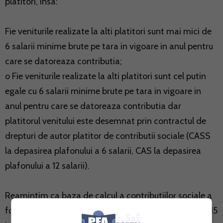
platitori, insa:
Fie veniturile realizate la alti platitori sunt mai mici de
6 salarii minime brute pe tara in vigoare in anul pentru
care se datoreaza contributia;
o Fie veniturile realizate la alti platitori sunt cel putin
egale cu 6 salarii minime brute pe tara in vigoare in
anul pentru care se datoreaza contributia dar
platitorul venitului este desemnat prin contractul de
drepturi de autor platitor de contributii sociale (CASS
la depasirea plafonului a 6 salarii, CAS la depasirea
plafonului a 12 salarii).
Reamintim ca baza de calcul a contributiilor sociale a
fost modificata prin Ordonanta de urgenta nr 16 din 15