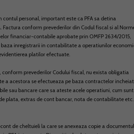
din contul personal, important este ca PFA sa detina
 Factura conform prevederilor din Codul fiscal si al Norm
ntelor financiar-contabile aprobate prin OMFP 2634/2015,
 baza inregistrarii in contabilitate a operatiunilor economi
evidentierea platilor efectuate.
 conform prevederilor Codului fiscal, nu exista obligatia
itate a acestora se efectueaza pe baza contractelor incheia
bile sau bancare care sa ateste acele operatiuni, cum sunt
 de plata, extras de cont bancar, nota de contabilitate etc.
econt de cheltuieli la care se anexeaza copie a documentul