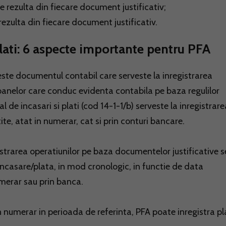
 rezulta din fiecare document justificativ;
rezulta din fiecare document justificativ.
 plati: 6 aspecte importante pentru PFA
i este documentul contabil care serveste la inregistrarea
ersoanelor care conduc evidenta contabila pe baza regulilor
al de incasari si plati (cod 14-1-1/b) serveste la inregistrare
ite, atat in numerar, cat si prin conturi bancare.
registrarea operatiunilor pe baza documentelor justificative s
incasare/plata, in mod cronologic, in functie de data
umerar sau prin banca.
in numerar in perioada de referinta, PFA poate inregistra pl