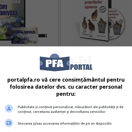
e la cheie cu flori in ghiveci
Cresterea prepelitelor japoneze
Vreau acest produs →
Vreau acest produs →
portalpfa.ro vă cere consimțământul pentru
folosirea datelor dvs. cu caracter personal
pentru:
mecenat sau donatii;
Publicitate și conținut personalizat, măsurători ale publicității și de
in cu destinatie speciala din fonduri nerambursabile
conținut, cercetarea audienței și dezvoltarea serviciilor
Stocarea și/sau accesarea informațiilor de pe un dispozitiv
 impozite, taxe, penalitati).