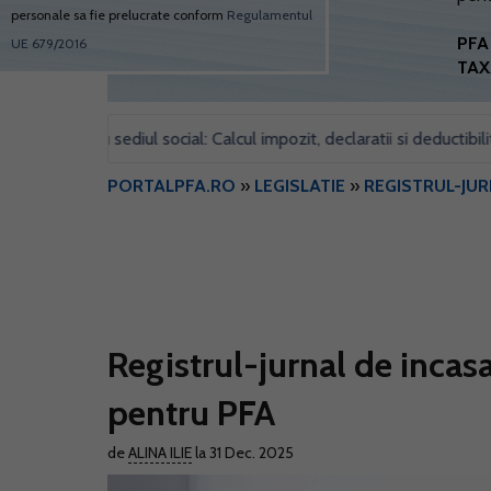
personale sa fie prelucrate conform
Regulamentul
PFA 
UE 679/2016
TAX
 pentru sediul social: Calcul impozit, declaratii si deductibilitate
PORTALPFA.RO
»
LEGISLATIE
»
REGISTRUL-JUR
Registrul-jurnal de incasa
pentru PFA
de
ALINA ILIE
la 31 Dec. 2025