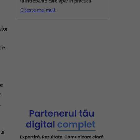
la intrebarile care apar in practica
Citeste mai mult
elor
ce.
te
:
,
ui