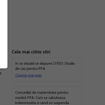
Cele mai citite stiri
In ce situatii se depune D700: Studiu
de caz pentru PFA
e
Citeste mai mult
Concediul de maternitate pentru
medicii PFA: Cum se calculeaza
indemnizatia si cand se suspenda