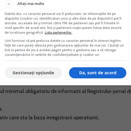
Aflați mai multe
 cuprind:
Datele dvs. cu caracter personal vor fi prelucrate, iar informațiile de pe
dispozitiv (cookie-uri, identificatori unici și alte date de pe dispozitiv) pot fi
stocate, accesate de și trimise către 198 de parteneri sau pot fi folosite în
mod specific de acest site. Noi și partenerii noștri putem folosi date exacte
rate in scopul realizarii de venituri;
de localizare geografică.
Lista partenerilor.
in numerar si prin conturi bancare;
Unii furnizori vă pot prelucra datele cu caracter personal în interes legitim,
față de care puteți obiecta prin gestionarea opțiunilor de mai jos. Căutați un
e bancare sau de alte imprumuturi;
link în partea de jos a acestei pagini pentru a gestiona sau a vă retrage
consimțământul în setările de confidențialitate și cookie-uri.
amenzi platite s.a.).
Gestionați opțiunile
Da, sunt de acord
ari si plati se totalizeaza lunar.
ul minimal obligatoriu de informatii al Registrului-jurnal d
a;
iv care sta la baza inregistrarii operatiunii;