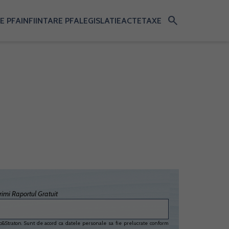
search
E PFA
INFIINTARE PFA
LEGISLATIE
ACTE
TAXE
imi Raportul Gratuit
&Straton. Sunt de acord ca datele personale sa fie prelucrate conform