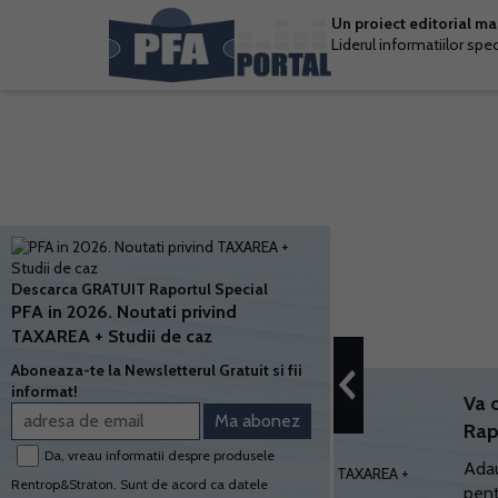
Un proiect editorial m
Liderul informatiilor spe
Descarca GRATUIT Raportul Special
PFA in 2026. Noutati privind
TAXAREA + Studii de caz
Aboneaza-te la Newsletterul Gratuit si fii
informat!
Va 
Rap
Da, vreau informatii despre produsele
Adau
Rentrop&Straton. Sunt de acord ca datele
pent