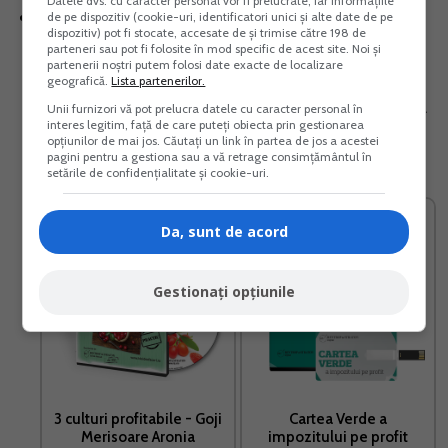
Datele dvs. cu caracter personal vor fi prelucrate, iar informațiile
registru de evidenta fiscala: registru in care se
de pe dispozitiv (cookie-uri, identificatori unici și alte date de pe
dispozitiv) pot fi stocate, accesate de și trimise către 198 de
inregistreaza toate veniturile si cheltuielile. La
parteneri sau pot fi folosite în mod specific de acest site. Noi și
partenerii noștri putem folosi date exacte de localizare
finalul fiecarui an, trebuie sa notezi totalul
geografică.
Lista partenerilor.
veniturilor impozabile si al cheltuielilor deductibile.
Unii furnizori vă pot prelucra datele cu caracter personal în
interes legitim, față de care puteți obiecta prin gestionarea
Se vor folosi datele din registrul-jurnal de incasari
opțiunilor de mai jos. Căutați un link în partea de jos a acestei
pagini pentru a gestiona sau a vă retrage consimțământul în
sip lati si din registrul-inventar.
setările de confidențialitate și cookie-uri.
Da, sunt de acord
Gestionați opțiunile
3 culturi profitabile - Goji
Cartea Verde a
Merisoare Aronia
impozitului pe profit