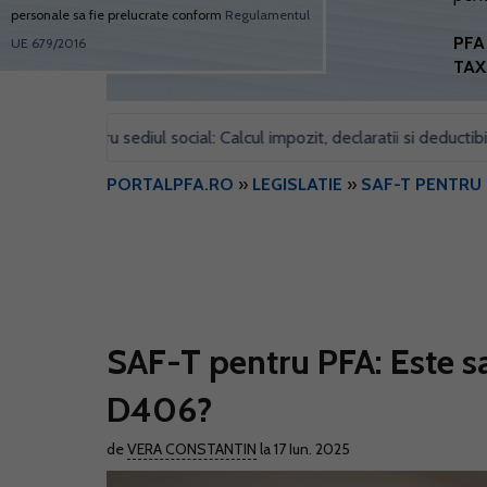
personale sa fie prelucrate conform
Regulamentul
PFA 
UE 679/2016
TAX
l pentru sediul social: Calcul impozit, declaratii si deductibilitate
PORTALPFA.RO
»
LEGISLATIE
»
SAF-T PENTRU
SAF-T pentru PFA: Este s
D406?
de
VERA CONSTANTIN
la 17 Iun. 2025