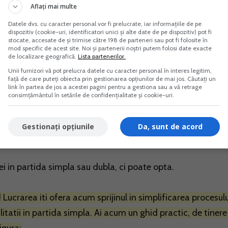
Aflați mai multe
, alte entitati, care organizeaza si tin contabilitatea in
Datele dvs. cu caracter personal vor fi prelucrate, iar informațiile de pe
re aceste asociatii/persoane/entitati opteaza pentru tiner
dispozitiv (cookie-uri, identificatori unici și alte date de pe dispozitiv) pot fi
stocate, accesate de și trimise către 198 de parteneri sau pot fi folosite în
vea obligatia de depunere a fisierului standard de control
mod specific de acest site. Noi și partenerii noștri putem folosi date exacte
de localizare geografică.
Lista partenerilor.
informative D406.
Unii furnizori vă pot prelucra datele cu caracter personal în interes legitim,
față de care puteți obiecta prin gestionarea opțiunilor de mai jos. Căutați un
link în partea de jos a acestei pagini pentru a gestiona sau a vă retrage
za pentru tinere contabilitate in partida dubla au obliga
consimțământul în setările de confidențialitate și cookie-uri.
Gestionați opțiunile
Da, sunt de acord
i in partida simpla sau dubla, ci poate opta.
! Lucrarea iti ofera acum sprijinul in simplificarea procesulu
litatii in partida simpla. Ai acum un ghid practic, de tiner