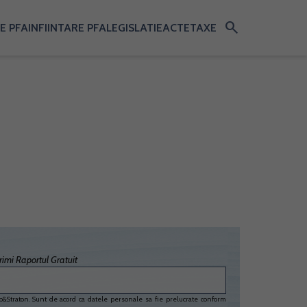
search
E PFA
INFIINTARE PFA
LEGISLATIE
ACTE
TAXE
imi Raportul Gratuit
&Straton. Sunt de acord ca datele personale sa fie prelucrate conform