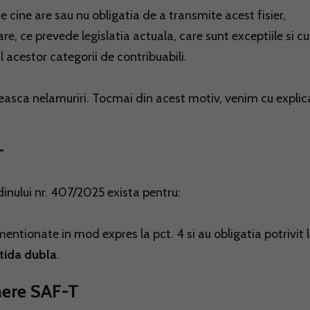
 cine are sau nu obligatia de a transmite acest fisier,
oare, ce prevede legislatia actuala, care sunt exceptiile si 
l acestor categorii de contribuabili.
easca nelamuriri. Tocmai din acest motiv, venim cu explica
-T
inului nr. 407/2025 exista pentru:
entionate in mod expres la pct. 4 si au obligatia potrivit l
rtida dubla
.
nere SAF-T