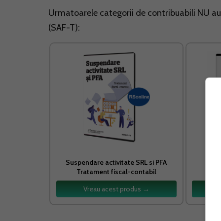
Urmatoarele categorii de contribuabili NU au 
(SAF-T):
Suspendare activitate SRL si PFA
Tratament fiscal-contabil
Vreau acest produs →