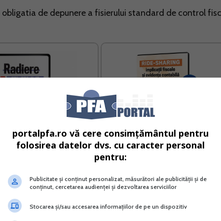
obligatia de depunere a fisierului standard de control fisc
portalpfa.ro vă cere consimțământul pentru
folosirea datelor dvs. cu caracter personal
pentru:
Radiere SRL PFA II IF
RIDE-SHARING implicatii fiscale si
evidenta contabila pentru PFA si S
Publicitate și conținut personalizat, măsurători ale publicității și de
conținut, cercetarea audienței și dezvoltarea serviciilor
Vreau acest produs →
Vreau acest produs →
Stocarea și/sau accesarea informațiilor de pe un dispozitiv