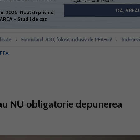
Regulamentului UE 679/2016
in 2026. Noutati privind
AREA + Studii de caz
Formularul 700, folosit inclusiv de PFA-uri!
Inchiriezi prin 
•
•
 PFA
au NU obligatorie depunerea