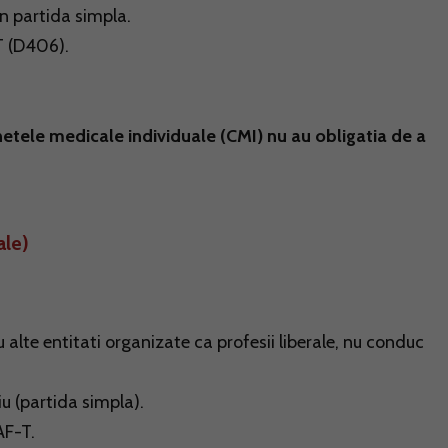
in partida simpla.
T (D406).
inetele medicale individuale (CMI) nu au obligatia de a
ale)
u alte entitati organizate ca profesii liberale, nu conduc
iu (partida simpla).
AF-T.