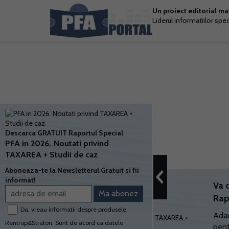
Un proiect editorial m
Liderul informatiilor spe
Descarca GRATUIT Raportul Special
PFA in 2026. Noutati privind
TAXAREA + Studii de caz
Aboneaza-te la Newsletterul Gratuit si fii
informat!
Va 
Rap
Da, vreau informatii despre produsele
Adau
Rentrop&Straton. Sunt de acord ca datele
pent