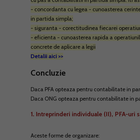
cu pas a contabilitatii in partida simpla. Iti as
- concordanta cu legea - cunoasterea cerintel
in partida simpla;
- siguranta - corectitudinea fiecarei operatiu
- eficienta - cunoasterea rapida a operatiuni
concrete de aplicare a legii
Detalii aici >>
Concluzie
Daca PFA opteaza pentru contabilitate in par
Daca ONG opteaza pentru contabilitate in par
1. Intreprinderi individuale (II), PFA-uri 
Aceste forme de organizare: