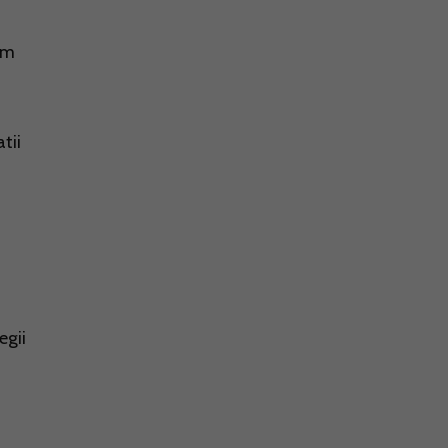
cum
tii
egii