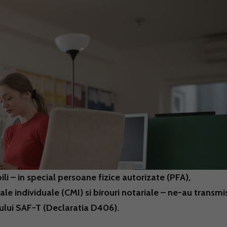
li – in special persoane fizice autorizate (PFA),
cale individuale (CMI) si birouri notariale – ne-au transmi
erului SAF-T (Declaratia D406).