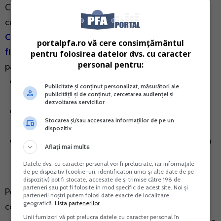
Creat special pentru rezolvarea problemelor practice
cu care se confrunta contribuabilul in teren, ghidul
Cartea Verde a PFA. Contabilitatea si obligatiile
portalpfa.ro vă cere consimțământul
fiscale
descrie, pas cu pas, traseul actiunilor legale de
pentru folosirea datelor dvs. cu caracter
personal pentru:
parcurs:
inregistrarea/modificarea/radierea juridica si/sau
Publicitate și conținut personalizat, măsurători ale
publicității și de conținut, cercetarea audienței și
fiscala si explicarea termenilor utilizati
dezvoltarea serviciilor
conducerea contabilitatii – documente de
Stocarea și/sau accesarea informațiilor de pe un
intocmit, registre si studii de caz
dispozitiv
calculul obligatiilor fiscale, declaratia unica anuala
Aflați mai multe
si alte declaratii.
Datele dvs. cu caracter personal vor fi prelucrate, iar informațiile
de pe dispozitiv (cookie-uri, identificatori unici și alte date de pe
dispozitiv) pot fi stocate, accesate de și trimise către 198 de
parteneri sau pot fi folosite în mod specific de acest site. Noi și
Pentru a veni in sprijinul persoanelor fizice, lucrarea
partenerii noștri putem folosi date exacte de localizare
geografică.
Lista partenerilor.
contine de asemenea:
Unii furnizori vă pot prelucra datele cu caracter personal în