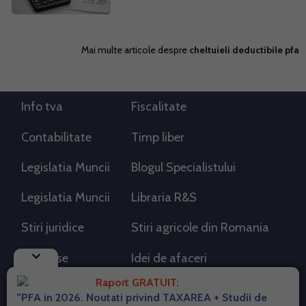
Mai multe articole despre
cheltuieli deductibile pfa
Info tva
Fiscalitate
Contabilitate
Timp liber
Legislatia Muncii
Blogul Specialistului
Legislatia Muncii
Libraria R&S
Stiri juridice
Stiri agricole din Romania
keyboard_arrow_down
AdSense
Idei de afaceri
Raport GRATUIT:
"PFA in 2026. Noutati privind TAXAREA + Studii de