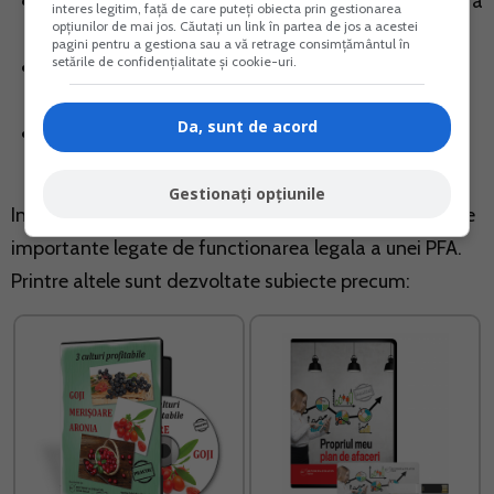
explicatii clare privind succesiunea logica si legala a
interes legitim, față de care puteți obiecta prin gestionarea
opțiunilor de mai jos. Căutați un link în partea de jos a acestei
activitatilor
pagini pentru a gestiona sau a vă retrage consimțământul în
setările de confidențialitate și cookie-uri.
modele de calcul detaliate pentru intelegerea
usoara si asimilarea rapida a cerintelor legislative
Da, sunt de acord
informatii, link-uri, adrese utile pentru respectarea
termenelor de depunere/plata a declaratiilor.
Gestionați opțiunile
In cuprinsul lucrarii gasesti dezvoltate toate subiectele
importante legate de functionarea legala a unei PFA.
Printre altele sunt dezvoltate subiecte precum: