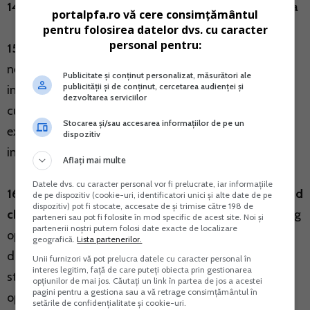
14. Cheltuieli deductibile: cheltuielile cu amortizarea
portalpfa.ro vă cere consimțământul
pentru folosirea datelor dvs. cu caracter
personal pentru:
15. Cheltuieli deductibile:
valoarea ramasa
neamortizata a bunurilor si drepturilor amortizabile
Publicitate și conținut personalizat, măsurători ale
publicității și de conținut, cercetarea audienței și
instrainate, determinata prin deducerea din pretul de
dezvoltarea serviciilor
cumparare a amortizarii incluse pe costuri in cursul
Stocarea și/sau accesarea informațiilor de pe un
exploatarii si limitata la nivelul venitului realizat din
dispozitiv
instrainare
Aflați mai multe
Datele dvs. cu caracter personal vor fi prelucrate, iar informațiile
16. Ccheltuielile efectuate de utilizator, reprezentand
de pe dispozitiv (cookie-uri, identificatori unici și alte date de pe
dispozitiv) pot fi stocate, accesate de și trimise către 198 de
chiria (rata de leasing)
in cazul contractelor de leasing
parteneri sau pot fi folosite în mod specific de acest site. Noi și
partenerii noștri putem folosi date exacte de localizare
operational, respectiv cheltuielile cu amortizarea si
geografică.
Lista partenerilor.
dobanzile pentru contractele de leasing financiar,
Unii furnizori vă pot prelucra datele cu caracter personal în
interes legitim, față de care puteți obiecta prin gestionarea
stabilite in conformitate cu prevederile privind
opțiunilor de mai jos. Căutați un link în partea de jos a acestei
pagini pentru a gestiona sau a vă retrage consimțământul în
operatiunile de leasing si societatile de leasing;
setările de confidențialitate și cookie-uri.