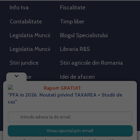
Info tva
Fiscalitate
Contabilitate
Timp liber
Legislatia Muncii
Blogul Specialistului
Legislatia Muncii
Libraria R&S
Stiri juridice
Stiri agricole din Romania
keyboard_arrow_down
AdSense
Idei de afaceri
Raport GRATUIT:
"PFA in 2026. Noutati privind TAXAREA + Studii de
RSS Flux RSS 2.0
caz"
Sitemap XML
Despre cookies
Parterneri PortalPFA
Termeni si conditii
Contact