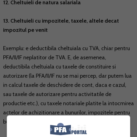
12. Cheltuieli de natura salariala
13. Cheltuieli cu impozitele, taxele, altele decat
impozitul pe venit
Exemplu: e deductibila cheltuiala cu TVA, chiar pentru
PFA/II/IF neplatitor de TVA. E, de asemenea,
deductibila cheltuiala cu taxele de constituire si
autorizare (la PFA/II/IF nu se mai percep, dar putem lua
in calcul taxele de deschidere de cont, daca e cazul,
sau taxele de autorizare pentru activitatile de
productie etc.), cu taxele notariale platite la intocmirea
actelor de achizitionare a bunurilor, impozitele pentru
bunurile aflate in proprietatea PFA/II/IF etc.