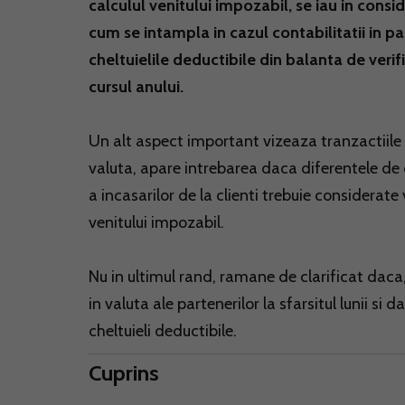
calculul venitului impozabil, se iau in conside
cum se intampla in cazul contabilitatii in p
cheltuielile deductibile din balanta de verif
cursul anului.
Un alt aspect important vizeaza tranzactiile i
valuta, apare intrebarea daca diferentele de cu
a incasarilor de la clienti trebuie considerate
venitului impozabil.
Nu in ultimul rand, ramane de clarificat daca,
in valuta ale partenerilor la sfarsitul lunii si
cheltuieli deductibile.
Cuprins