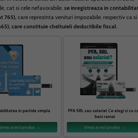
le, cat si cele nefavorabile,
se inregistreaza in contabilita
t 765),
care reprezinta venituri impozabile, respectiv ca si
65), care constituie cheltuieli deductibile fiscal.
bilitatea in partida simpla
PFA SRL sau salariat Ce alegi si cu ca
bani ramai
Vreau acest produs →
Vreau acest produs →