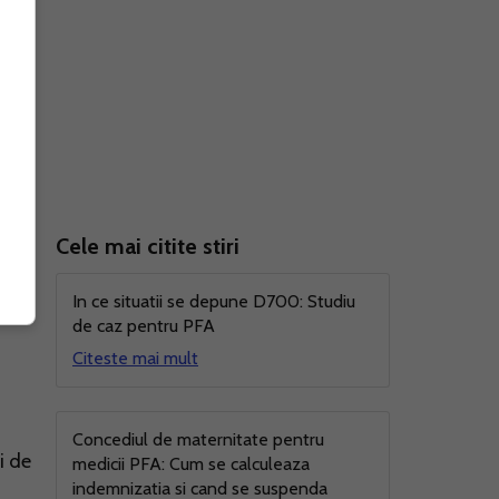
l
Cele mai citite stiri
u pe
In ce situatii se depune D700: Studiu
de caz pentru PFA
Citeste mai mult
Concediul de maternitate pentru
i de
medicii PFA: Cum se calculeaza
indemnizatia si cand se suspenda