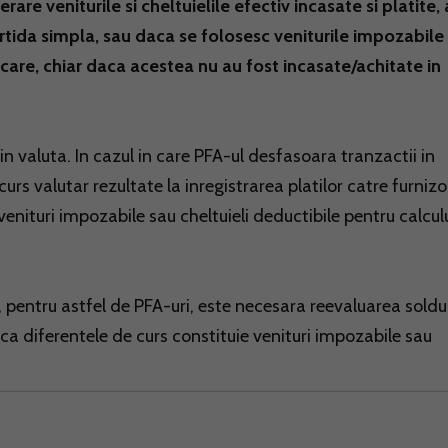
rare veniturile si cheltuielile efectiv incasate si platite,
artida simpla, sau daca se folosesc veniturile impozabile 
icare, chiar daca acestea nu au fost incasate/achitate in
n valuta. In cazul in care PFA-ul desfasoara tranzactii in
rs valutar rezultate la inregistrarea platilor catre furnizor
 venituri impozabile sau cheltuieli deductibile pentru calcul
 pentru astfel de PFA-uri, este necesara reevaluarea soldur
 daca diferentele de curs constituie venituri impozabile sau