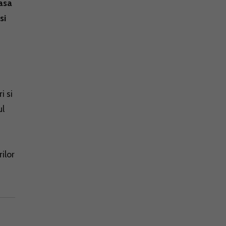
 asa
si
i si
ul
ilor