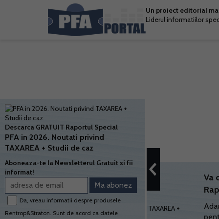
Un proiect editorial m
Liderul informatiilor spe
Descarca GRATUIT Raportul Special
PFA in 2026. Noutati privind
TAXAREA + Studii de caz
Aboneaza-te la Newsletterul Gratuit si fii
informat!
Va 
Rap
Da, vreau informatii despre produsele
Adau
Rentrop&Straton. Sunt de acord ca datele
pent