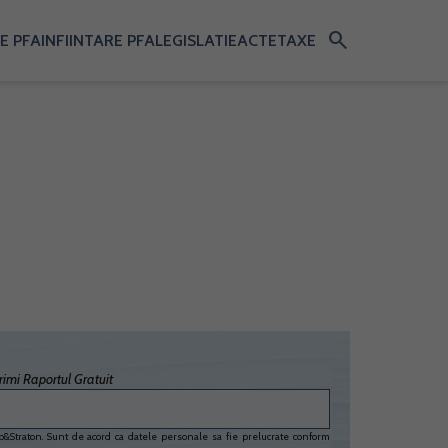
search
E PFA
INFIINTARE PFA
LEGISLATIE
ACTE
TAXE
imi Raportul Gratuit
&Straton. Sunt de acord ca datele personale sa fie prelucrate conform