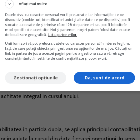
Aflați mai multe
Datele dvs. cu caracter personal vor fi prelucrate, iar informațiile de pe
dispozitiv (cookie-uri, identificatori unici și alte date de pe dispozitiv) pot fi
 in partida dubla, venituri impozabile reprezinta toate
stocate, accesate de și trimise către 198 de parteneri sau pot fi folosite în
mod specific de acest site. Noi și partenerii noștri putem folosi date exacte
 conform balantei de verificare, iar cheltuieli deductibile
de localizare geografică.
Lista partenerilor.
nturile din clasa 6, in masura in care sunt deductibile fisca
Unii furnizori vă pot prelucra datele cu caracter personal în interes legitim,
față de care puteți obiecta prin gestionarea opțiunilor de mai jos. Căutați un
link în partea de jos a acestei pagini pentru a gestiona sau a vă retrage
consimțământul în setările de confidențialitate și cookie-uri.
tate in partida dubla
, venitul net anual impozabil se
inregistrate in contabilitate (principiul de angajamente), n
Gestionați opțiunile
Da, sunt de acord
 iau in considerare veniturile si cheltuielile din balanta de
achitate integral in cursul anului.
ilitatea in partida dubla, se aplica principiul contabilitati
 in valuta la cursul din data fiecarei operatiuni. In sens,