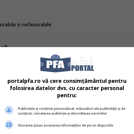
orabile si nefavorabile
ntata de OMFP nr. 1802/2014 pentru aprobarea
nanciare anuale individuale si situatiile financiare anuale
portalpfa.ro vă cere consimțământul pentru
folosirea datelor dvs. cu caracter personal
pentru:
a, conform reglementarilor contabile pentru persoanele ca
Publicitate și conținut personalizat, măsurători ale publicității și de
MFP nr. 1802/2014, atunci determinarea venitului net impoz
conținut, cercetarea audienței și dezvoltarea serviciilor
pe baza veniturilor si cheltuielilor inregistrate in contabilit
Stocarea și/sau accesarea informațiilor de pe un dispozitiv
atite efectiv. Se aplica principiul contabilitatii de