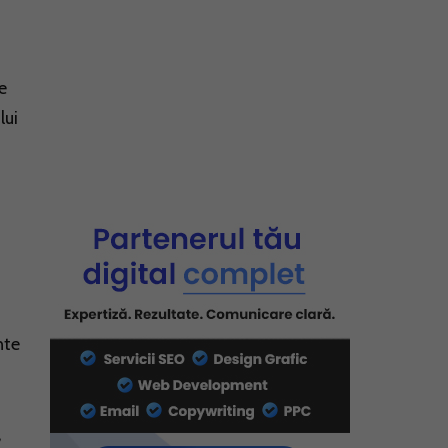
e
lui
nte
,