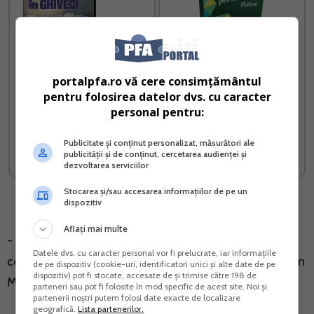
portalpfa.ro vă cere consimțământul
pentru folosirea datelor dvs. cu caracter
Afacere la cheie cu flori in
Contabilitatea si
personal pentru:
ghiveci
fiscalitatea persoanelor
fizice
Publicitate și conținut personalizat, măsurători ale
Vreau acest produs →
Vreau acest produs →
publicității și de conținut, cercetarea audienței și
dezvoltarea serviciilor
Stocarea și/sau accesarea informațiilor de pe un
dispozitiv
Aflați mai multe
- Lista cu persoanele beneficiare de somaj tehnic
Datele dvs. cu caracter personal vor fi prelucrate, iar informațiile
conform ordinului ministrului muncii 71/31.03.2020 din
de pe dispozitiv (cookie-uri, identificatori unici și alte date de pe
dispozitiv) pot fi stocate, accesate de și trimise către 198 de
Monitorul Oficial 269/31.03.2020.
parteneri sau pot fi folosite în mod specific de acest site. Noi și
partenerii noștri putem folosi date exacte de localizare
geografică.
Lista partenerilor.