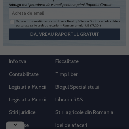
Adauga mai jos adresa de e-mail pentru a primi Raportul Gratuit
Da, vreau informatii despre produsele Rentrop&Straton. Sunt de acord ca datele
personale sa fie prelucrate conform
Regulamentului UE 679/2016
Info tva
Fiscalitate
Contabilitate
Timp liber
Legislatia Muncii
Blogul Specialistului
Legislatia Muncii
Libraria R&S
Stiri juridice
Stiri agricole din Romania
keyboard_arrow_down
AdSense
Idei de afaceri