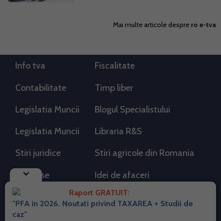
Mai multe articole despre
ro e-tva
Info tva
Fiscalitate
Contabilitate
Timp liber
Legislatia Muncii
Blogul Specialistului
Legislatia Muncii
Libraria R&S
Stiri juridice
Stiri agricole din Romania
keyboard_arrow_down
AdSense
Idei de afaceri
Raport GRATUIT:
"PFA in 2026. Noutati privind TAXAREA + Studii de
RSS Flux RSS 2.0
caz"
Sitemap XML