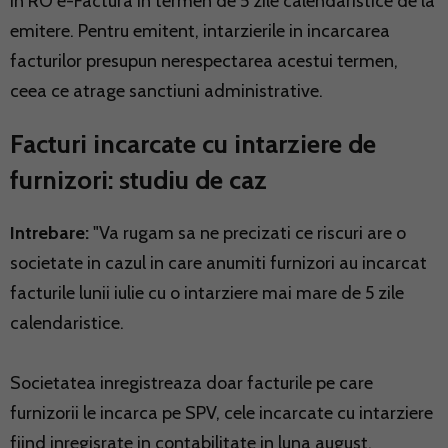
in RO e-Factura in termen de 5 zile calendaristice de la
emitere. Pentru emitent, intarzierile in incarcarea
facturilor presupun nerespectarea acestui termen,
ceea ce atrage sanctiuni administrative.
Facturi incarcate cu intarziere de
furnizori: studiu de caz
Intrebare:
"Va rugam sa ne precizati ce riscuri are o
societate in cazul in care anumiti furnizori au incarcat
facturile lunii iulie cu o intarziere mai mare de 5 zile
calendaristice.
Societatea inregistreaza doar facturile pe care
furnizorii le incarca pe SPV, cele incarcate cu intarziere
fiind inregisrate in contabilitate in luna august.