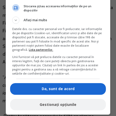
Stocarea și/sau accesarea informațiilor de pe un
S-a decis si majorarea termenelor de pastrare in SPV a
dispozitiv
mai multor documente emise de catre Ministerul
Aflați mai multe
Finantelor Publice/Agentia Nationala de Administrare
Datele dvs. cu caracter personal vor fi prelucrate, iar informațiile
Fiscala, prin corelare cu durata de valabilitate a
de pe dispozitiv (cookie-uri, identificatori unici și alte date de pe
dispozitiv) pot fi stocate, accesate de și trimise către 198 de
acestora. De asemenea, pe viitor se vor implementa in
parteneri sau pot fi folosite în mod specific de acest site. Noi și
partenerii noștri putem folosi date exacte de localizare
SPV modelele declaratiilor, cererilor sau ale altor
geografică.
Lista partenerilor.
documente emise de Agentia Nationala de
Unii furnizori vă pot prelucra datele cu caracter personal în
interes legitim, față de care puteți obiecta prin gestionarea
Administrare Fiscala.
opțiunilor de mai jos. Căutați un link în partea de jos a acestei
pagini pentru a gestiona sau a vă retrage consimțământul în
setările de confidențialitate și cookie-uri.
”
Am promis o simplificare a relatiei cu ANAF si eliminarea
cat mai multor hartii din viata contribuabilului roman si
Da, sunt de acord
iata ca ma tin de cuvant
", a spus Eugen Teodorovici,
ministrul Finantelor Publice.
Gestionați opțiunile