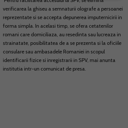
Pentru facilitarea accesului la SPV, se elimina
verificarea la ghiseu a semnaturii olografe a persoanei
reprezentate si se accepta depunerea imputernicirii in
forma simpla. In acelasi timp, se ofera cetatenilor
romani care domiciliaza, au resedinta sau lucreaza in
strainatate, posibilitatea de a se prezenta si la oficiile
consulare sau ambasadele Romaniei in scopul
identificarii fizice si inregistrarii in SPV, mai anunta
institutia intr-un comunicat de presa.