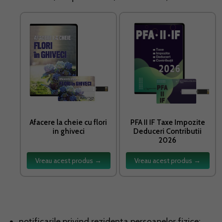
Afacere la cheie cu flori
PFA II IF Taxe Impozite
in ghiveci
Deduceri Contributii
2026
Vreau acest produs →
Vreau acest produs →
notificarile privind rezidenta persoanelor fizice;