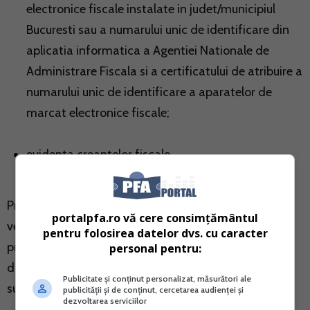
electronice fiscale instalate in judet/municipiul
Bucuresti sau a numarului unic de identificare din
aplicatia informatica a Agentiei Nationale de
Administrare Fiscala si a certificatului de atribuire a
numarului unic de identificare a aparatelor de
marcat electronice fiscale;
evidenta creantelor fiscale.
Prin SPV persoanele fizice vor avea posibilitatea sa
portalpfa.ro vă cere consimțământul
verifice corectitudinea prelucrarii Declaratiei unice
pentru folosirea datelor dvs. cu caracter
privind impozitul pe venit si contributiile sociale
personal pentru:
datorate de persoanele fizice, pe care au depus-o pe
Publicitate și conținut personalizat, măsurători ale
suport de hartie.
publicității și de conținut, cercetarea audienței și
dezvoltarea serviciilor