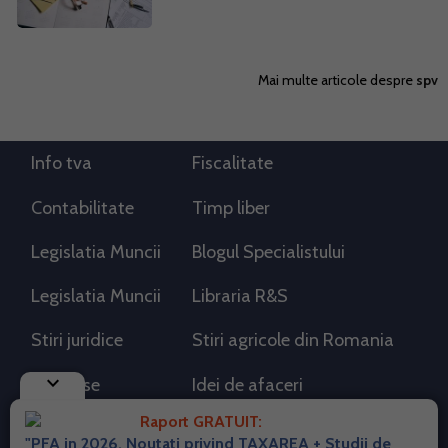
Mai multe articole despre
spv
Info tva
Fiscalitate
Contabilitate
Timp liber
Legislatia Muncii
Blogul Specialistului
Legislatia Muncii
Libraria R&S
Stiri juridice
Stiri agricole din Romania
keyboard_arrow_down
AdSense
Idei de afaceri
Raport GRATUIT:
"PFA in 2026. Noutati privind TAXAREA + Studii de