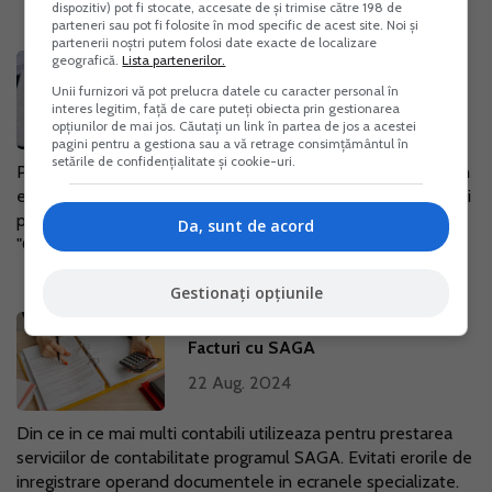
dispozitiv) pot fi stocate, accesate de și trimise către 198 de
parteneri sau pot fi folosite în mod specific de acest site. Noi și
partenerii noștri putem folosi date exacte de localizare
geografică.
Lista partenerilor.
Factura platita, dar neprimita in RO
e-Factura: Atentie la deducerea
Unii furnizori vă pot prelucra datele cu caracter personal în
interes legitim, față de care puteți obiecta prin gestionarea
TVA!
opțiunilor de mai jos. Căutați un link în partea de jos a acestei
pagini pentru a gestiona sau a vă retrage consimțământul în
25 Iul. 2024
setările de confidențialitate și cookie-uri.
Plata facturii nu este conditionate de transmiterea facturii in
e-Factura. Pana la data de 01.07.2024 au circulat atat facturi
pe suport de hartie, cat si in format electronic. Intrebare:
Da, sunt de acord
"O...
Gestionați opțiunile
Cum sa generezi si sa transmiti e-
Facturi cu SAGA
22 Aug. 2024
Din ce in ce mai multi contabili utilizeaza pentru prestarea
serviciilor de contabilitate programul SAGA. Evitati erorile de
inregistrare operand documentele in ecranele specializate.