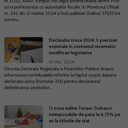
In 2022, ANAF a impus noi reguli privind relatia dintre PFA-
uri si profesionisti cu autoritatile fiscale. In Monitorul Oficial
nr. 242 din 21 martie 2024 a fost publicat Ordinul 371/2024
pentru...
Declaratia Unica 2024: 5 precizari
esentiale in contextul recentelor
modificari legislative
12 Mar. 2024
Directia Generala Regionala a Finantelor Publice Brasov
informeaza contribuabilii referitor la faptul ca pot depune
declaratia unica (formular 212) pentru declararea/
definitivarea veniturilor...
O noua editie Tezaur: Dobanzi
neimpozabile de pana la 6,75% pe
an la titlurile de stat