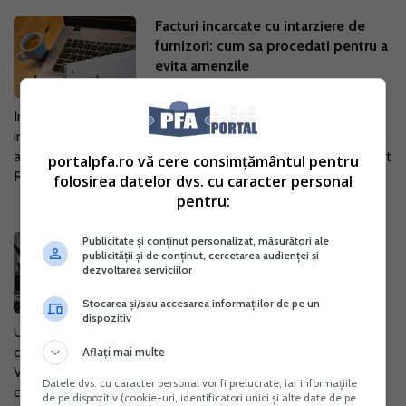
Facturi incarcate cu intarziere de
furnizori: cum sa procedati pentru a
evita amenzile
20 Aug. 2024
In contextul sistemului de facturare electronica, intarzierea
in incarcarea facturilor de catre furnizori creaza riscuri pentru
ambii parteneri, inclusiv in legatura cu decontul precompletat
portalpfa.ro vă cere consimțământul pentru
RO e-TVA....
folosirea datelor dvs. cu caracter personal
pentru:
Factura emisa cu o data gresita,
Publicitate și conținut personalizat, măsurători ale
publicității și de conținut, cercetarea audienței și
transmisa deja destinatarului: care
dezvoltarea serviciilor
este procedura de corectare?
Stocarea și/sau accesarea informațiilor de pe un
07 Aug. 2024
dispozitiv
Urmatorul studiu de caz analizeaza situatia in care o
companie a emis si a transmis o factura cu o data gresita.
Aflați mai multe
Veti afla de la specialistul nostru care este procedura de
Datele dvs. cu caracter personal vor fi prelucrate, iar informațiile
corectare in conformitate...
de pe dispozitiv (cookie-uri, identificatori unici și alte date de pe